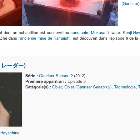
(Ganriser)
et dont un échantillon est conservé au
sanctuaire Mokusa
à Iwate.
Kenji Ha
ché dans l'
ancienne mine de Kamaishi
, est découvert dans l'épisode 9 de la
色金 レーダー)
Série :
Ganriser Season 2
(2012)
Première apparition :
Épisode 5
Catégorie(s) :
Objet
,
Objet (Ganriser Season 2)
,
Technologie
,
 Hayachine
.