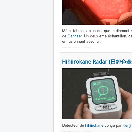
Métal fabuleux plus dur que le diamant 
de
Ganriser
. Un deuxième échantillon, ca
en fusionnant avec lui.
Free Joomla Lightbox Gallery
Hihiirokane Radar (日緋
Détecteur de
hihiirokane
conçu par
Kenji
Free Joomla Lightbox Gallery