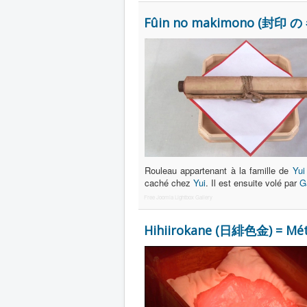
Fûin no makimono (封印 の 巻
Rouleau appartenant à la famille de
Yui
caché chez
Yui
. Il est ensuite volé par
G
Free Joomla Lightbox Gallery
Hihiirokane (日緋色金) = Métal