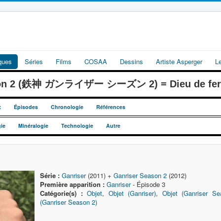
iques
Séries
Films
COSAA
Dessins
Artiste Asperger
L
ason 2 (鉄神 ガンライザー シーズン 2) = Dieu de fer G
x
Épisodes
Chronologie
Références
ie
Minéralogie
Technologie
Autre
Série :
Ganriser
(2011) +
Ganriser Season 2
(2012)
Première apparition :
Ganriser
- Épisode 3
Catégorie(s) :
Objet
,
Objet (Ganriser)
,
Objet (Ganriser Se
(Ganriser Season 2)