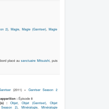
son 2)
,
Magie
,
Magie (Ganriser)
,
Magie
d'abord placé au
sanctuaire Mitsuishi
, puis
Ganriser
(2011) +
Ganriser Season 2
apparition :
Épisode 8
(s) :
Objet
,
Objet (Ganriser)
,
Objet
r Season 2)
,
Minéralogie
,
Minéralogie