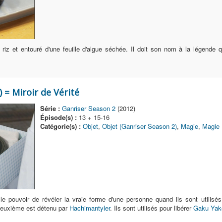
z et entouré d'une feuille d'algue séchée. Il doit son nom à la légende 
= Miroir de Vérité
Série :
Ganriser Season 2
(2012)
Épisode(s) :
13 + 15-16
Catégorie(s) :
Objet
,
Objet (Ganriser Season 2)
,
Magie
,
Magie 
le pouvoir de révéler la vraie forme d'une personne quand ils sont utilis
deuxième est détenu par
Hachimantyler
. Ils sont utilisés pour libérer
Gaku Yak