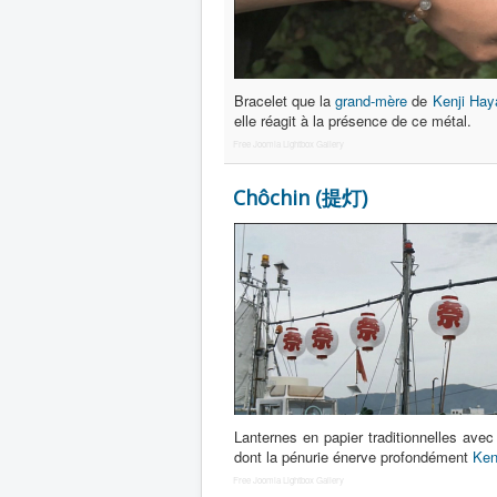
Bracelet que la
grand-mère
de
Kenji Hay
elle réagit à la présence de ce métal.
Free Joomla Lightbox Gallery
Chôchin (提灯)
Lanternes en papier traditionnelles avec
dont la pénurie énerve profondément
Ken
Free Joomla Lightbox Gallery