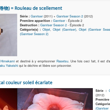
物) = Rouleau de scellement
Série :
Ganriser
(2011) +
Ganriser Season 2
(2012)
Première apparition :
Ganriser
- Épisode 2
Destruction :
Ganriser Season 2
- Épisode 2
Catégorie(s) :
Objet
,
Objet (Ganriser)
,
Objet (Ganriser Sea
(Ganriser Season 2)
 Himekami
et destiné à y emprisonner
Rasetsu
. Une fois ceci fait, il est 
aku Yakeishi
qui le déchire et libère son prisonnier.
 couleur soleil écarlate
Série :
(2012)
Première 
Catégorie
(Ganrise