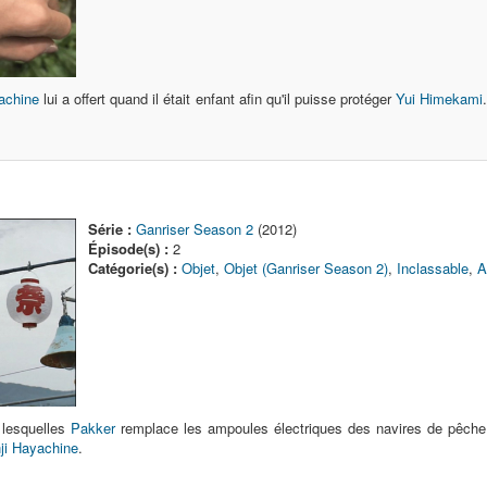
achine
lui a offert quand il était enfant afin qu'il puisse protéger
Yui Himekami
Série :
Ganriser Season 2
(2012)
Épisode(s) :
2
Catégorie(s) :
Objet
,
Objet (Ganriser Season 2)
,
Inclassable
,
A
 lesquelles
Pakker
remplace les ampoules électriques des navires de pêche,
ji Hayachine
.