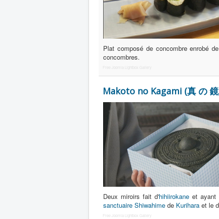
Plat composé de concombre enrobé de ri
concombres.
Free Joomla Lightbox Gallery
Makoto no Kagami (真 の 鏡) 
Deux miroirs fait d'
hihiirokane
et ayant 
sanctuaire Shiwahime
de
Kurihara
et le 
Free Joomla Lightbox Gallery