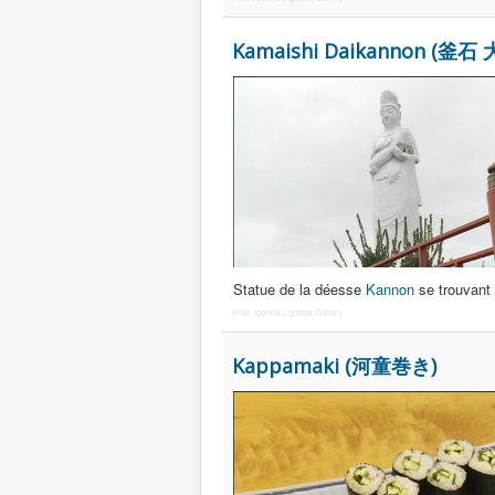
Kamaishi Daikannon (釜石
Statue de la déesse
Kannon
se trouvant
Free Joomla Lightbox Gallery
Kappamaki (河童巻き)