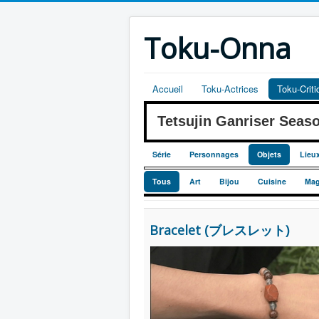
Toku-Onna
Accueil
Toku-Actrices
Toku-Crit
Tetsujin Ganriser Se
Série
Personnages
Objets
Lieu
Tous
Art
Bijou
Cuisine
Mag
Bracelet (ブレスレット)