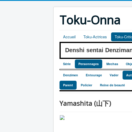
Toku-Onna
Accueil
Toku-Actrices
Toku-Crit
Denshi sentai Denzim
Série
Personnages
Mechas
Obj
Denzimen
Entourage
Vader
Aut
Parent
Policier
Reine de beauté
Yamashita (山下)