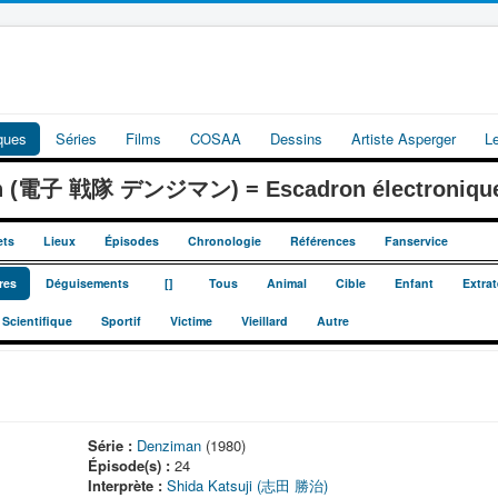
iques
Séries
Films
COSAA
Dessins
Artiste Asperger
L
an (電子 戦隊 デンジマン) = Escadron électroniqu
ets
Lieux
Épisodes
Chronologie
Références
Fanservice
_
_
res
Déguisements
[]
Tous
Animal
Cible
Enfant
Extrat
Scientifique
Sportif
Victime
Vieillard
Autre
Série :
Denziman
(1980)
Épisode(s) :
24
Interprète :
Shida Katsuji (志田 勝治)