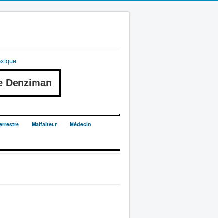
exique
e Denziman
errestre
Malfaiteur
Médecin