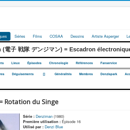
iques
Séries
Films
COSAA
Dessins
Artiste Asperger
L
an (電子 戦隊 デンジマン) = Escadron électroniqu
ets
Lieux
Épisodes
Chronologie
Références
Fanservice
_
_
res
Déguisements
[]
Généralités
Membres
Denzispark
Acc
Rotation du Singe
Série :
Denziman
(1980)
Première utilisation :
Épisode 16
Utilisé par :
Denzi Blue