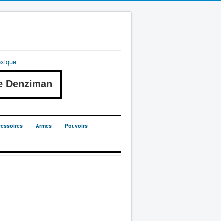
exique
e Denziman
essoires
Armes
Pouvoirs