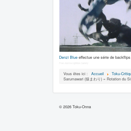
Denzi Blue
effectue une série de backflips
Free Joomla Lightbox Gallery
Vous êtes ici :
Accueil
Toku-Critiq
Sarumawari (猿まわり) = Rotation du Si
© 2026 Toku-Onna