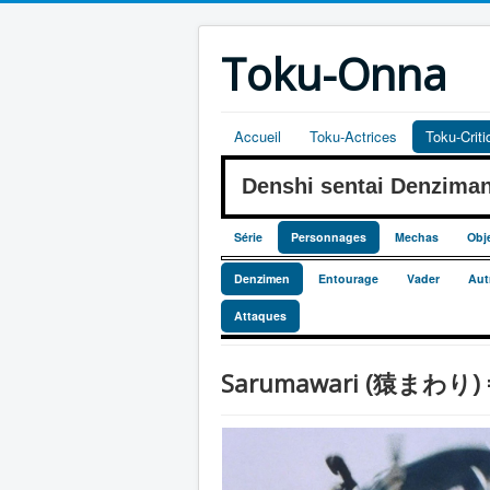
Toku-Onna
Accueil
Toku-Actrices
Toku-Crit
Denshi sentai Denzim
Série
Personnages
Mechas
Obj
Denzimen
Entourage
Vader
Aut
Attaques
Sarumawari (猿まわり) = 