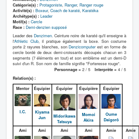
Lexique
Catégorie(s) :
Protagoniste
,
Ranger
,
Ranger rouge
Activité(s) :
Boxeur
,
Coach de karaté
,
Karatéka
Denshi sentai Denziman (電子 戦
Archétype(s) :
Leader
隊 デンジマン) = Escadron
Motif(s) :
Cercle
électronique Denziman
Race :
Demi-denzien supposé
Leader des
Denzimen
. Ceinture noire de karaté qu'il enseigne à
l'
Athletic Club
, il pratique également la boxe. Son costume
Série
porte 2 rayures blanches, son
Denzicomputer
est en forme de
cercle bordé de deux demi-croissants découpés chacun en 3
Personnages
segments (7 éléments en tout) et son emblème est un demi-D
Mechas
suivi d'un R. Son nom de famille signifie "Forteresse rouge".
Personnage =
2 / 5
Interprète =
4 / 5
Objets
Relation(s) :
Lieux
Mentor
Équipier
Équipier
Équipière
Équipier
Épisodes
Chronologie
I.C.
Kiyama
Oume
Momoi
Références
Midorikawa
Jun
Daigorô
Akira
Tatsuya
Fanservice
Ami
Ami
Ami
Ami
Amie
Amie
Denzimen