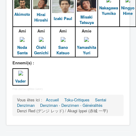
Nakagawa
Ningyo
Entourage
Yumiko
Hime
Akimoto
Hirai
Misaki
Izaki Paul
Hiroshi
Vader
Tatsuya
Autres
Ami
Ami
Ami
Amie
Déguisements
Noda
Ôishi
Sano
Yamashita
_
Santa
Genichi
Katsuo
Yuri
[]
Ennemi(s) :
_
Généralités
Vader
Membres
Free Joomla Lightbox Gallery
Denzispark
Vous êtes ici :
Accueil
Toku-Critiques
Sentai
Accessoires
Denziman
Denziman - Denzimen - Généralités
Denzi Red (デンジ レッド) / Akagi Ippei (赤城 一平)
Armes
Pouvoirs
Attaques