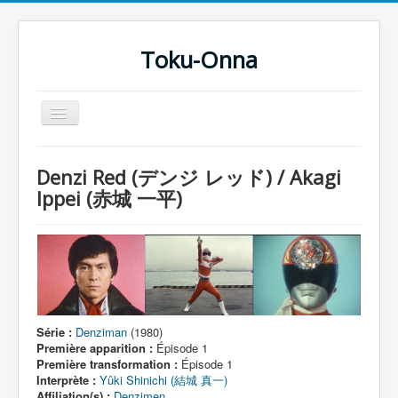
Toku-Onna
Basculer
la
navigation
Accueil
Denzi Red (デンジ レッド) / Akagi
Toku-Actrices
Ippei (赤城 一平)
Toku-Critiques
Séries
Films
COSAA
Série :
Denziman
(1980)
Dessins
Première apparition :
Épisode 1
Première transformation :
Épisode 1
Artiste Asperger
Interprète :
Yûki Shinichi (結城 真一)
Affiliation(s) :
Denzimen