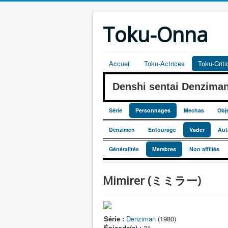
Toku-Onna
Accueil
Toku-Actrices
Toku-Crit
Denshi sentai Denzim
Série
Personnages
Mechas
Obj
Denzimen
Entourage
Vader
Aut
Généralités
Membres
Non affiliés
Mimirer (ミミラー)
Série :
Denziman
(1980)
Épisode(s) :
31