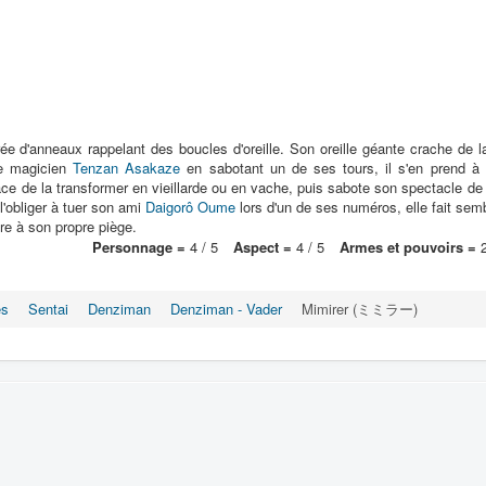
 d'anneaux rappelant des boucles d'oreille. Son oreille géante crache de la
le magicien
Tenzan Asakaze
en sabotant un de ses tours, il s'en prend à 
ace de la transformer en vieillarde ou en vache, puis sabote son spectacle de
l'obliger à tuer son ami
Daigorô Oume
lors d'un de ses numéros, elle fait semb
re à son propre piège.
Personnage =
4 / 5
Aspect =
4 / 5
Armes et pouvoirs =
2
es
Sentai
Denziman
Denziman - Vader
Mimirer (ミミラー)