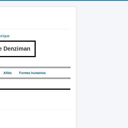
exique
e Denziman
Alliés
Formes humaines