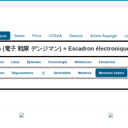
iques
Séries
Films
COSAA
Dessins
Artiste Asperger
L
an (電子 戦隊 デンジマン) = Escadron électroniqu
ets
Lieux
Épisodes
Chronologie
Références
Fanservice
_
_
res
Déguisements
[]
Généralités
Membres
Monstres Vaders