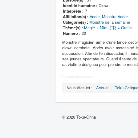
Identité humaine :
Clown
Interprète :
?
Affiliation(s) :
Vader
,
Monstre Vader
Catégorie(s) :
Monstre de la semaine
Thème(s) :
Magie
+
Mimi (耳) = Oreille
Numéro :
30
Monstre magicien armé d'une lance décorée
clown acrobate. Après avoir assassiné 
succession. Afin de l'en dissuader, il men
ses jeunes spectateurs. Quand il tente de 
sa victime désignée pour prendre le monst
Free Joomla Lightbox Gallery
Vous êtes ici :
Accueil
Toku-Critiqu
© 2026 Toku-Onna