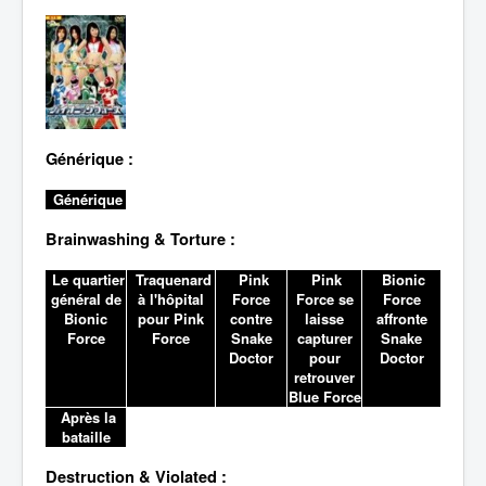
Lexique
Générique :
Générique
Brainwashing & Torture :
Le quartier
Traquenard
Pink
Pink
Bionic
général de
à l'hôpital
Force
Force se
Force
Bionic
pour Pink
contre
laisse
affronte
Force
Force
Snake
capturer
Snake
Doctor
pour
Doctor
retrouver
Blue Force
Après la
bataille
Destruction & Violated :