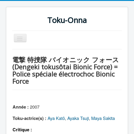
Toku-Onna
Basculer
la
navigation
Accueil
電撃 特捜隊 バイオニック フォース
Toku-Actrices
(Dengeki tokusôtai Bionic Force) =
Police spéciale électrochoc Bionic
Toku-Critiques
Force
Séries
Films
COSAA
2007
Année :
Dessins
Aya Katô
,
Ayaka Tsuji
,
Maya Sakita
Toku-actrice(s) :
Artiste Asperger
Critique :