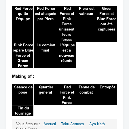
Red Force
Red Force
Red
Piera est
Green
quitte
est attaquée
Force et
vaincue
Force et
l'équipe
par Piera
Pink
Blue Force
Force
ont été
unissent
capturées
leurs
forces
Pink Force
Le combat
L'équipe
répare Blue
final
est à
Force et
nouveau
Green
réunie
Force
Making of :
Séance de
Quartier
Red
Tenue de
Entrepôt
pose
général
Force et
combat
Pink
Force
Fin du
tournage
Vous êtes ici :
Accueil
Toku-Actrices
Aya Katô
Bionic Force