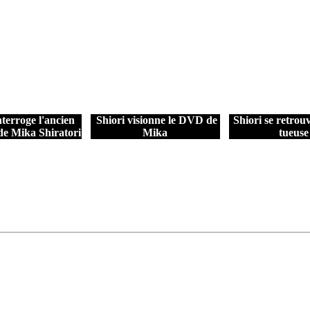
nterroge l'ancien
Shiori visionne le DVD de
Shiori se retrouv
e Mika Shiratori
Mika
tueuse