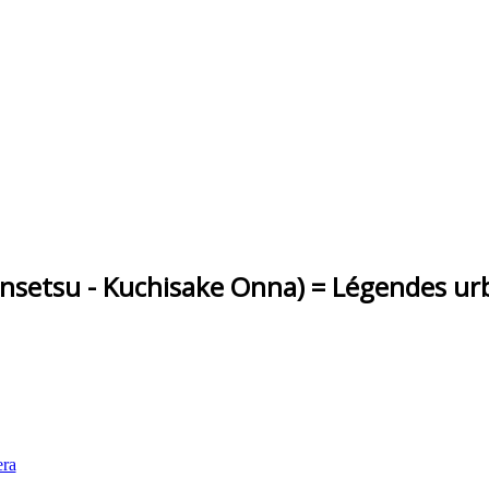
su - Kuchisake Onna) = Légendes urbai
ra