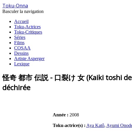
Toku-Onna
Basculer la navigation
Accueil
Toku-Actrices
Toku-Critiques
Séries
Films
COSAA
Dessins
Artiste Asperger
Lexique
怪奇 都市 伝説 - 口裂け 女 (Kaiki toshi denset
déchirée
Année :
2008
Toku-actrice(s) :
Aya Katô
,
Ayumi Onode