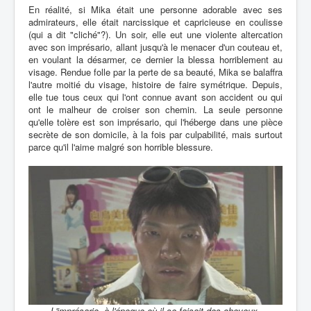
En réalité, si Mika était une personne adorable avec ses
admirateurs, elle était narcissique et capricieuse en coulisse
(qui a dit "cliché"?). Un soir, elle eut une violente altercation
avec son imprésario, allant jusqu'à le menacer d'un couteau et,
en voulant la désarmer, ce dernier la blessa horriblement au
visage. Rendue folle par la perte de sa beauté, Mika se balaffra
l'autre moitié du visage, histoire de faire symétrique. Depuis,
elle tue tous ceux qui l'ont connue avant son accident ou qui
ont le malheur de croiser son chemin. La seule personne
qu'elle tolère est son imprésario, qui l'héberge dans une pièce
secrète de son domicile, à la fois par culpabilité, mais surtout
parce qu'il l'aime malgré son horrible blessure.
L'imprésario, à l'époque où il se faisait des cheveux.