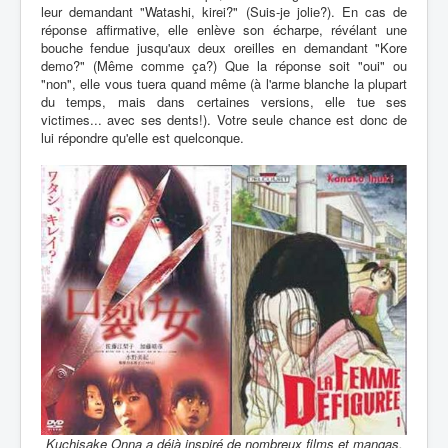
leur demandant "Watashi, kirei?" (Suis-je jolie?). En cas de
réponse affirmative, elle enlève son écharpe, révélant une
bouche fendue jusqu'aux deux oreilles en demandant "Kore
demo?" (Même comme ça?) Que la réponse soit "oui" ou
"non", elle vous tuera quand même (à l'arme blanche la plupart
du temps, mais dans certaines versions, elle tue ses
victimes... avec ses dents!). Votre seule chance est donc de
lui répondre qu'elle est quelconque.
Kuchisake Onna a déjà inspiré de nombreux films et mangas.