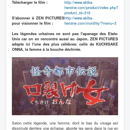
Télécharger le film :
http://www.akiba-
heroine.com/product/index.php?
product_id=319
S'abonner à ZEN PICTURES
http://www.akiba-
pour visionner le film :
heroine.com/monthly/?menu=3
Les légendes urbaines ne sont pas l'apanage des Etats-
Unis car on en rencontre aussi au Japon. ZEN PICTURES
adapte ici l'une des plus célèbres: celle de KUCHISAKE
ONNA, la femme à la bouche déchirée.
Selon cette légende, une femme, dont le bas du visage est
dissimulé derrière une écharpe, aborde les gens dans la rue en