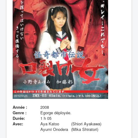
Lexique
Année :
2008
Genre :
Egorge déployée.
Durée:
1 h 05
Avec:
Aya Katoo
(Shiori Ayakawa)
Ayumi Onodera
(Mika Shiratori)