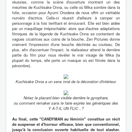
réussies, comme la scène d'ouverture montrant un des
meurtres de Kuchisake Onna, ou celle où Mika sombre dans la
folie, occasion pour Ayumi Onodera de nous offrir un véritable
numéro d'actrice. Celle-ci réussit d'ailleurs à camper un
personnage à la fois terrifiant et émouvant. Elle est bien aidée
par un maquillage irréprochable: alors que d'autres adaptations
filmiques de la légende de Kuchisake Onna se contentent de
vagues cicatrices aux coins de la bouche, Zen Pictures donne
vraiment l'impression d'une bouche déchirée au couteau. De
plus, afin d'accentuer l'impact, le réalisateur attend la dernière
partie du film pour nous révéler le vrai visage de Mika (la
plupart du temps, elle porte un masque où est filmée dans la
pénombre).
Kuchisake Onna a un sens inné de la décoration d'intérieur.
Notez le placard bien visible derrière le gyrophare,
ou comment remaker sans le faire exprès les génériques des
Y A-T-IL UN FLIC ..?
Au final, cette "CANDYMAN au féminin" constitue un récit
de suspense et d'horreur efficace, bien que conventionnel,
jusqu'à la conclusion ouverte habituelle de tout slasher.