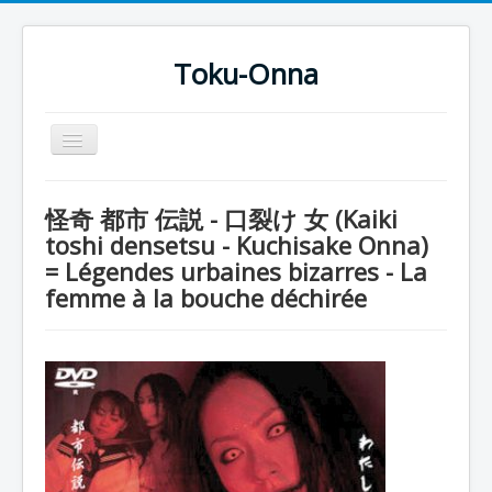
Toku-Onna
Basculer
la
navigation
Accueil
怪奇 都市 伝説 - 口裂け 女 (Kaiki
Toku-Actrices
toshi densetsu - Kuchisake Onna)
= Légendes urbaines bizarres - La
Toku-Critiques
femme à la bouche déchirée
Séries
Films
COSAA
Dessins
Artiste Asperger