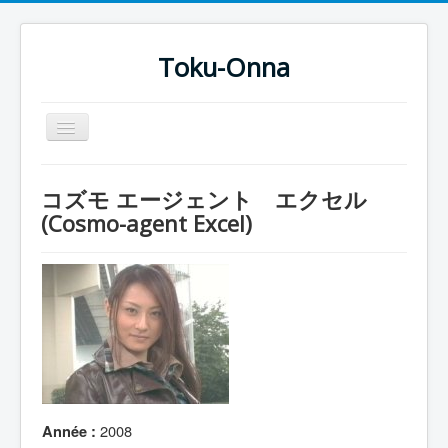
Toku-Onna
Basculer
la
navigation
Accueil
コズモ エージェント エクセル
Toku-Actrices
(Cosmo-agent Excel)
Toku-Critiques
Séries
Films
COSAA
Dessins
Artiste Asperger
2008
Année :