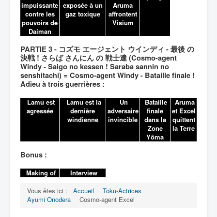
impuissante
exposée à un
Aruma
contre les
gaz toxique
affrontent
pouvoirs de
Visium
Daiman
PARTIE 3 - コズモ エージェント ウインディ - 最後 の
決戦 ! さらば さんにん の 戦士達 (Cosmo-agent
Windy - Saigo no kessen ! Saraba sannin no
senshitachi) = Cosmo-agent Windy - Bataille finale !
Adieu à trois guerrières :
Lamu est
Lamu est la
Un
Bataille
Aruma
agressée
dernière
adversaire
finale
et Excel
windienne
invincible
dans la
quittent
Zone
la Terre
Yôma
Bonus :
Making of
Interview
Vous êtes ici :
Accueil
Toku-Actrices
Ayumi Onodera
Cosmo-agent Excel