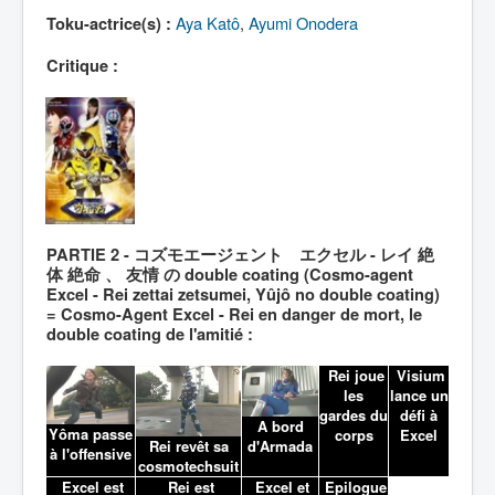
Lexique
Aya Katô
,
Ayumi Onodera
Toku-actrice(s) :
Critique :
PARTIE 2 - コズモエージェント エクセル - レイ 絶
体 絶命 、 友情 の double coating (Cosmo-agent
Excel - Rei zettai zetsumei, Yûjô no double coating)
= Cosmo-Agent Excel - Rei en danger de mort, le
double coating de l'amitié :
Rei joue
Visium
les
lance un
gardes du
défi à
A bord
Yôma passe
corps
Excel
Rei revêt sa
d'Armada
à l'offensive
cosmotechsuit
Excel est
Rei est
Excel et
Epilogue