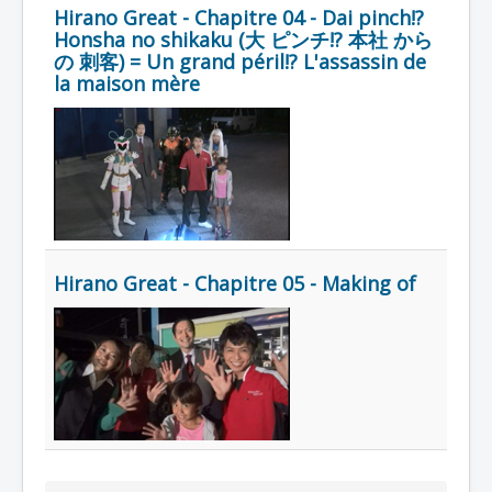
Hirano Great - Chapitre 04 - Dai pinch!?
Honsha no shikaku (大 ピンチ!? 本社 から
の 刺客) = Un grand péril!? L'assassin de
la maison mère
Hirano Great - Chapitre 05 - Making of