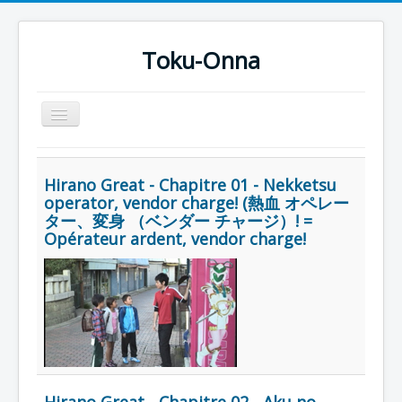
Toku-Onna
Basculer
la
navigation
Accueil
Hirano Great - Chapitre 01 - Nekketsu
Toku-Actrices
operator, vendor charge! (熱血 オペレー
ター、変身 （ベンダー チャージ）! =
Toku-Critiques
Opérateur ardent, vendor charge!
Séries
Films
COSAA
Dessins
Artiste Asperger