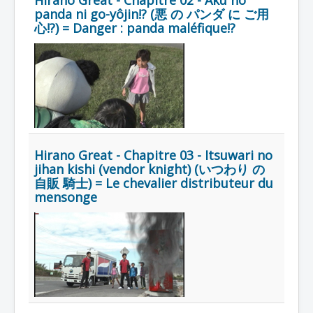
Hirano Great - Chapitre 02 - Aku no
Lexique
panda ni go-yôjin!? (悪 の パンダ に ご用
心!?) = Danger : panda maléfique!?
Hirano Great - Chapitre 03 - Itsuwari no
Jihan kishi (Vendor knight)
jihan kishi (vendor knight) (いつわり の
Hirano Great (自販 騎士 ヒラノ グ
自販 騎士) = Le chevalier distributeur du
レート) = Chevalier distributeur
mensonge
Hirano Great
Année :
2017
Toku-actrice(s) :
Kasumi Tsuji
Nombre d'image(s) :
115