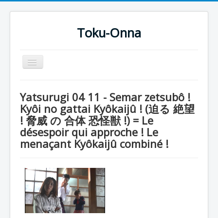
Toku-Onna
Basculer
la
navigation
Accueil
Yatsurugi 04 11 - Semar zetsubô !
Toku-Actrices
Kyôi no gattai Kyôkaijû ! (迫る 絶望
! 脅威 の 合体 恐怪獣 !) = Le
Toku-Critiques
désespoir qui approche ! Le
Séries
menaçant Kyôkaijû combiné !
Films
COSAA
Dessins
Artiste Asperger