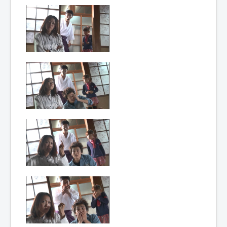
Lexique
Hôjin
Yatsurugi
4 (鳳神 ヤ
ツルギ 4)
= Dieu
phénix
Yatsurugi
4
Année :
2014
Toku-actrice(s) :
Kasumi Tsuji
Nombre d'image(s) :
265