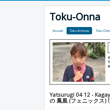
Toku-Onna
Accueil
Toku-Actrices
Toku-Crit
A
T
N
Yatsurugi 04 12 - Kag
の 鳳凰 (フェニックス) !) = L'e