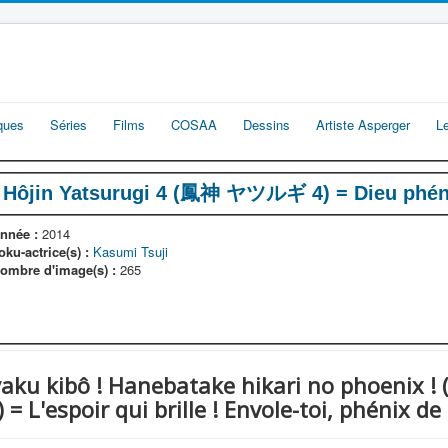
iques
Séries
Films
COSAA
Dessins
Artiste Asperger
L
Hôjin Yatsurugi 4 (鳳神 ヤツルギ 4) = Dieu phéni
nnée :
2014
oku-actrice(s) :
Kasumi Tsuji
ombre d'image(s) :
265
ayaku kibô ! Hanebatake hikari no phoe
spoir qui brille ! Envole-toi, phénix de 