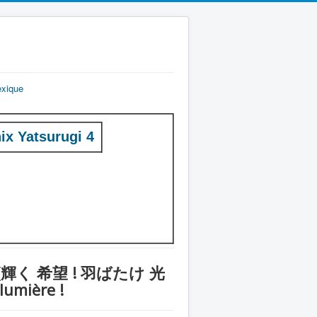
exique
x Yatsurugi 4
nix ! (輝く 希望 ! 羽ばたけ 光
lumière !