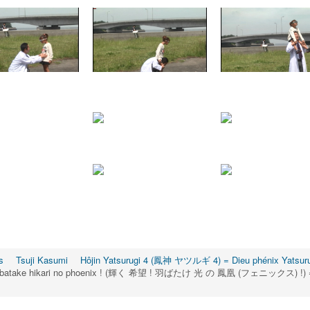
s
Tsuji Kasumi
Hôjin Yatsurugi 4 (鳳神 ヤツルギ 4) = Dieu phénix Yatsuru
anebatake hikari no phoenix ! (輝く 希望 ! 羽ばたけ 光 の 鳳凰 (フェニックス) !) = L'esp