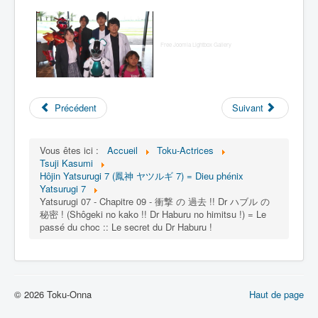
Free Joomla Lightbox Gallery
Précédent
Suivant
Vous êtes ici :
Accueil
Toku-Actrices
Tsuji Kasumi
Hôjin Yatsurugi 7 (鳳神 ヤツルギ 7) = Dieu phénix
Yatsurugi 7
Yatsurugi 07 - Chapitre 09 - 衝撃 の 過去 !! Dr ハブル の
秘密 ! (Shôgeki no kako !! Dr Haburu no himitsu !) = Le
passé du choc :: Le secret du Dr Haburu !
© 2026 Toku-Onna
Haut de page