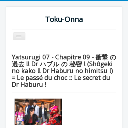
Toku-Onna
Basculer
la
navigation
Accueil
Yatsurugi 07 - Chapitre 09 - 衝撃 の
Toku-Actrices
過去 !! Dr ハブル の 秘密 ! (Shôgeki
no kako !! Dr Haburu no himitsu !)
Toku-Critiques
= Le passé du choc :: Le secret du
Séries
Dr Haburu !
Films
COSAA
Dessins
Artiste Asperger