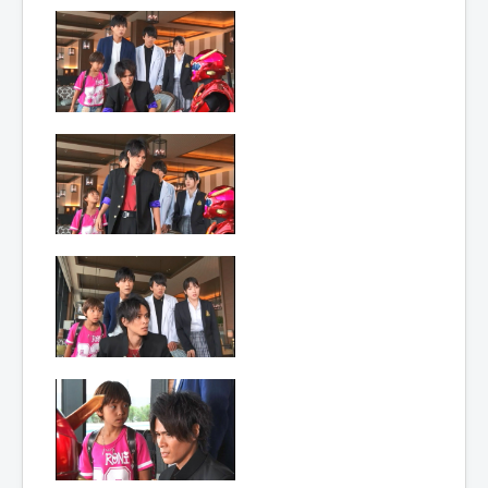
Lexique
Hôjin
Yatsurugi
7 (鳳神 ヤ
ツルギ 7)
= Dieu
phénix
Yatsurugi
7
Année :
2017
Toku-actrice(s) :
Kasumi Tsuji
Nombre d'image(s) :
775