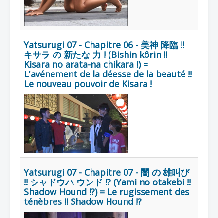
Yatsurugi 07 - Chapitre 06 - 美神 降臨 !!
キサラ の 新たな 力 ! (Bishin kôrin !!
Kisara no arata-na chikara !) =
L'avénement de la déesse de la beauté !!
Le nouveau pouvoir de Kisara !
Yatsurugi 07 - Chapitre 07 - 闇 の 雄叫び
!! シャドウハ ウンド !? (Yami no otakebi !!
Shadow Hound !?) = Le rugissement des
ténèbres !! Shadow Hound !?