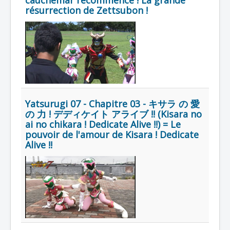
cauchemar recommence ! La grande
Lexique
résurrection de Zettsubon !
Hôjin
Yatsurugi
7 (鳳神 ヤ
ツルギ 7)
= Dieu
phénix
Yatsurugi
Yatsurugi 07 - Chapitre 03 - キサラ の 愛
7
の 力 ! デディケイト アライブ !! (Kisara no
ai no chikara ! Dedicate Alive !!) = Le
Année :
2017
pouvoir de l'amour de Kisara ! Dedicate
Toku-actrice(s) :
Kasumi Tsuji
Alive !!
Nombre d'image(s) :
775