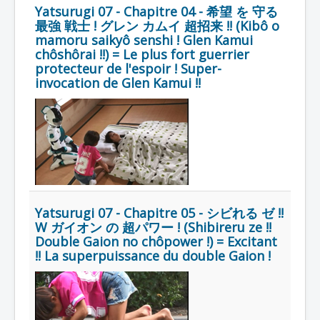
Yatsurugi 07 - Chapitre 04 - 希望 を 守る
最強 戦士 ! グレン カムイ 超招来 !! (Kibô o
mamoru saikyô senshi ! Glen Kamui
chôshôrai !!) = Le plus fort guerrier
protecteur de l'espoir ! Super-
invocation de Glen Kamui !!
Yatsurugi 07 - Chapitre 05 - シビれる ゼ !!
W ガイオン の 超パワー ! (Shibireru ze !!
Double Gaion no chôpower !) = Excitant
!! La superpuissance du double Gaion !