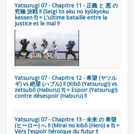
Yatsurugi 07 - Chapitre 11 - 正義 と 悪 の
究極 決戦 !! (Seigi to aku no kyûkyoku
kessen !!) = L'ultime bataille entre la
justice et le mal !!
Yatsurugi 07 - Chapitre 12 - 希望 (ヤツル
ギ) vs 絶望 (ハブル) !! (Kibô (Yatsurugi) vs
zetsubô (Haburu) !!) = Espoir (Yatsurugi)
contre désespoir (Haburu) !!
Yatsurugi 07 - Chapitre 13 - 未来 の 希望
(ヒーロー) へ !! (Mirai no kibô (Hero) e !!) =
Vers l'espoir héroïque du futur !!