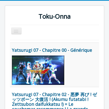
Toku-Onna
Basculer
la
navigation
Accueil
Yatsurugi 07 - Chapitre 00 - Générique
Toku-Actrices
Toku-Critiques
Séries
Films
COSAA
Dessins
Yatsurugi 07 - Chapitre 02 - 悪夢 再び ! ゼ
ッツボーン 大復活 ! (Akumu futatabi !
Artiste Asperger
Zettsubon daifukkatsu !) = Le