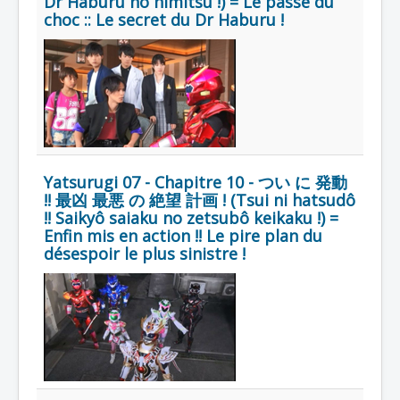
Dr Haburu no himitsu !) = Le passé du
choc :: Le secret du Dr Haburu !
Yatsurugi 07 - Chapitre 10 - つい に 発動
!! 最凶 最悪 の 絶望 計画 ! (Tsui ni hatsudô
!! Saikyô saiaku no zetsubô keikaku !) =
Enfin mis en action !! Le pire plan du
désespoir le plus sinistre !