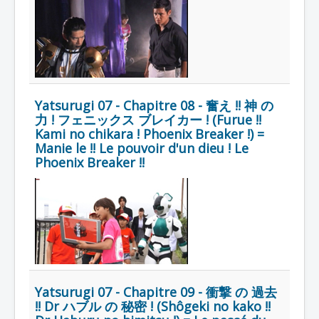
Yatsurugi 07 - Chapitre 08 - 奮え !! 神 の
力 ! フェニックス ブレイカー ! (Furue !!
Kami no chikara ! Phoenix Breaker !) =
Manie le !! Le pouvoir d'un dieu ! Le
Phoenix Breaker !!
Yatsurugi 07 - Chapitre 09 - 衝撃 の 過去
!! Dr ハブル の 秘密 ! (Shôgeki no kako !!