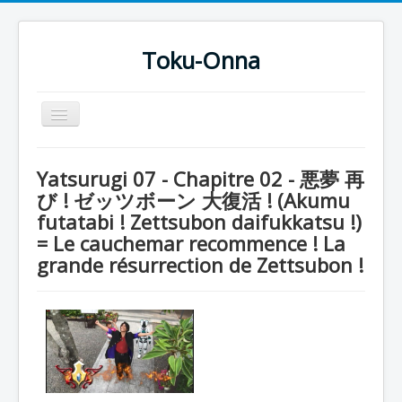
Toku-Onna
Basculer
la
navigation
Accueil
Yatsurugi 07 - Chapitre 02 - 悪夢 再
Toku-Actrices
び ! ゼッツボーン 大復活 ! (Akumu
futatabi ! Zettsubon daifukkatsu !)
Toku-Critiques
= Le cauchemar recommence ! La
Séries
grande résurrection de Zettsubon !
Films
COSAA
Dessins
Artiste Asperger