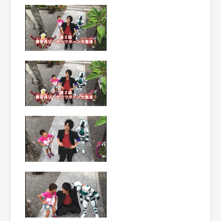
Lexique
Hôjin
Yatsurugi
7 (鳳神 ヤ
ツルギ 7)
= Dieu
phénix
Yatsurugi
7
Année :
2017
Toku-actrice(s) :
Kasumi Tsuji
Nombre d'image(s) :
775