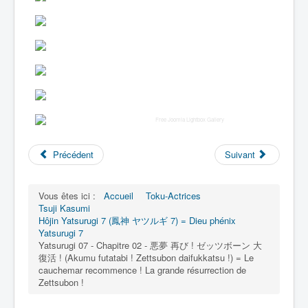
Free Joomla Lightbox Gallery
Précédent
Suivant
Vous êtes ici :
Accueil
Toku-Actrices
Tsuji Kasumi
Hôjin Yatsurugi 7 (鳳神 ヤツルギ 7) = Dieu phénix
Yatsurugi 7
Yatsurugi 07 - Chapitre 02 - 悪夢 再び ! ゼッツボーン 大
復活 ! (Akumu futatabi ! Zettsubon daifukkatsu !) = Le
cauchemar recommence ! La grande résurrection de
Zettsubon !