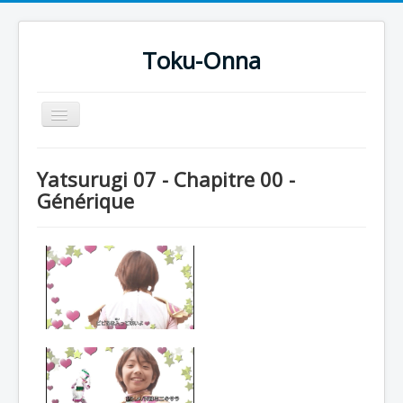
Toku-Onna
Basculer
la
navigation
Accueil
Yatsurugi 07 - Chapitre 00 -
Toku-Actrices
Générique
Toku-Critiques
Séries
Films
COSAA
Dessins
Artiste Asperger