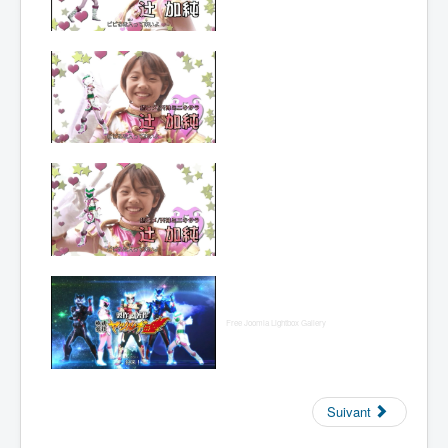
Lexique
Hôjin
Yatsurugi
7 (鳳神 ヤ
ツルギ 7)
= Dieu
phénix
Yatsurugi
7
Année :
2017
Toku-actrice(s) :
Kasumi Tsuji
Nombre d'image(s) :
775
Free Joomla Lightbox Gallery
Suivant