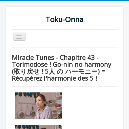
Toku-Onna
Basculer
la
navigation
Accueil
Miracle Tunes - Chapitre 43 -
Toku-Actrices
Torimodose ! Go-nin no harmony
(取り戻せ ! 5人 の ハーモニー) =
Toku-Critiques
Récupérez l'harmonie des 5 !
Séries
Films
COSAA
Dessins
Artiste Asperger