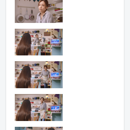
Lexique
Idol senshi Miracle Tunes ! (アイ
ドル 戦士 ミラクル ちゅーんず !) =
Idoles guerrières Miracle Tunes !
Année :
2017
Toku-actrice(s) :
Yôko Mitsuya
Nombre d'image(s) :
325