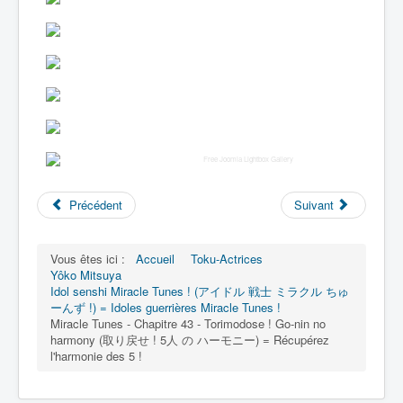
Free Joomla Lightbox Gallery
Précédent
Suivant
Vous êtes ici :
Accueil
Toku-Actrices
Yôko Mitsuya
Idol senshi Miracle Tunes ! (アイドル 戦士 ミラクル ちゅ
ーんず !) = Idoles guerrières Miracle Tunes !
Miracle Tunes - Chapitre 43 - Torimodose ! Go-nin no
harmony (取り戻せ ! 5人 の ハーモニー) = Récupérez
l'harmonie des 5 !