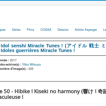
iques
Séries
Films
COSAA
Dessins
Artiste Asperger
L
Idol senshi Miracle Tunes ! (アイドル 
Idoles guerrières Miracle Tunes !
nnée :
2017
oku-actrice(s) :
Yôko Mitsuya
ombre d'image(s) :
325
tre 50 - Hibike ! Kiseki no harmony (響け
aculeuse !