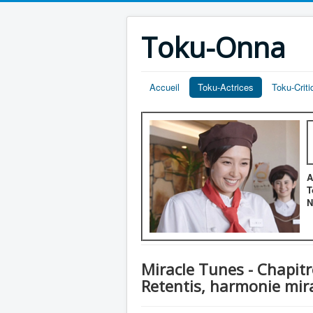
Toku-Onna
Accueil
Toku-Actrices
Toku-Crit
A
T
N
Miracle Tunes - Chapi
Retentis, harmonie mir