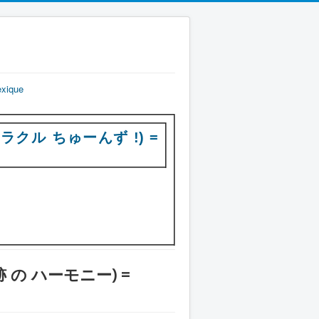
exique
戦士 ミラクル ちゅーんず !) =
 ! 奇跡 の ハーモニー) =