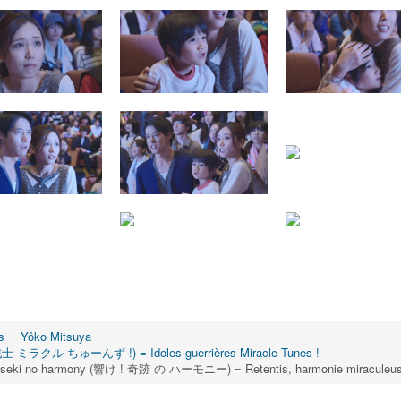
s
Yôko Mitsuya
 戦士 ミラクル ちゅーんず !) = Idoles guerrières Miracle Tunes !
 ! Kiseki no harmony (響け ! 奇跡 の ハーモニー) = Retentis, harmonie miraculeus