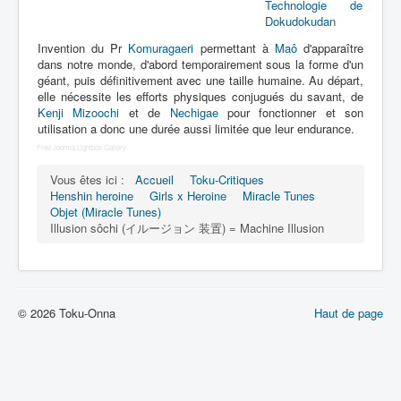
Lexique
Technologie de
Dokudokudan
Idol senshi Miracle Tunes ! (アイ
Invention du Pr
Komuragaeri
permettant à
Maô
d'apparaître
ドル 戦士 ミラクル ちゅーんず !) =
dans notre monde, d'abord temporairement sous la forme d'un
Idoles guerrières Miracle Tunes !
géant, puis définitivement avec une taille humaine. Au départ,
elle nécessite les efforts physiques conjugués du savant, de
Kenji Mizoochi
et de
Nechigae
pour fonctionner et son
Série
utilisation a donc une durée aussi limitée que leur endurance.
Free Joomla Lightbox Gallery
Personnages
Vous êtes ici :
Accueil
Toku-Critiques
Véhicules
Henshin heroine
Girls x Heroine
Miracle Tunes
Objet (Miracle Tunes)
Objets
Illusion sôchi (イルージョン 装置) = Machine Illusion
Lieux
Épisodes
Chronologie
© 2026 Toku-Onna
Haut de page
Références
Tous
Armes de Dokudokudan