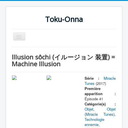
Toku-Onna
Basculer
la
navigation
Accueil
Illusion sôchi (イルージョン 装置) =
Toku-Actrices
Machine Illusion
Toku-Critiques
Série :
Miracle
Séries
Tunes
(2017)
Première
Films
apparition :
Épisode 41
COSAA
Catégorie(s) :
Dessins
Objet
,
Objet
(Miracle Tunes)
,
Artiste Asperger
Technologie
ennemie
,