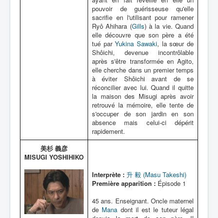
pouvoir de guérisseuse qu'elle
sacrifie en l'utilisant pour ramener
Ryô Ahihara (
Gills
) à la vie. Quand
elle découvre que son père a été
tué par
Yukina Sawaki
, la sœur de
Shôichi, devenue incontrôlable
après s'être transformée en Agito,
elle cherche dans un premier temps
à éviter Shôichi avant de se
réconcilier avec lui. Quand il quitte
la maison des Misugi après avoir
retrouvé la mémoire, elle tente de
s'occuper de son jardin en son
absence mais celui-ci dépérit
rapidement.
美杉 義彦
MISUGI YOSHIHIKO
Interprète :
升 毅 (Masu Takeshi)
Première apparition :
Épisode 1
45 ans. Enseignant. Oncle maternel
de
Mana
dont il est le tuteur légal