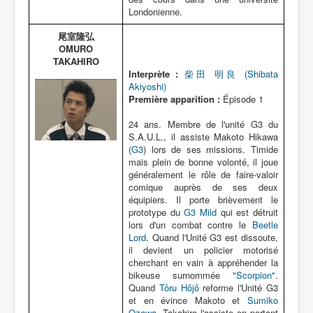
Londonienne.
尾室隆弘
OMURO
TAKAHIRO
Interprète :
柴田 明良 (Shibata
Akiyoshi)
Première apparition :
Épisode 1
24 ans. Membre de l'unité G3 du
S.A.U.L., il assiste Makoto Hikawa
(
G3
) lors de ses missions. Timide
mais plein de bonne volonté, il joue
généralement le rôle de faire-valoir
comique auprès de ses deux
équipiers. Il porte brièvement le
prototype du
G3 Mild
qui est détruit
lors d'un combat contre le
Beetle
Lord
. Quand l'Unité G3 est dissoute,
il devient un policier motorisé
cherchant en vain à appréhender la
bikeuse surnommée
"Scorpion"
.
Quand
Tôru Hôjô
reforme l'Unité G3
et en évince Makoto et
Sumiko
Ozawa
, Takahiro l'assiste en portant