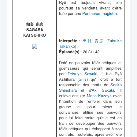
Ryô est toujours vivant, elle
poursuit sa vendetta avant d'être
tuée par une
Pantheras magistra
.
相良 克彦
SAGARA
KATSUHIKO
Interprète :
田付 貴彦 (Tatsuke
Takahiko)
Épisode(s) :
20-31+42
Doté de pouvoirs télékinétiques et
guérisseurs qui seront amplifiés
par
Tetsuya Sawaki
, il tue Ryô
Ashihara (
Gills
) qu'il croit à tort
responsable des morts de
Saeko
Shinohara
et d'
Aki Sakaki
. Il
enlève ensuite
Mana Kazaya
avec
l'intention de l'enrôler dans son
groupe et pour mieux la
convaincre, utilise ses pouvoirs
pour lui faire croire qu'elle est en
train de développer des pouvoirs
télékinétiques qui échappent à son
contrôle. Toutefois, après avoir été