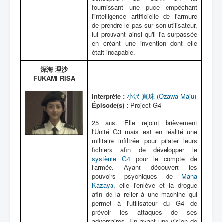
fournissant une puce empêchant
l'intelligence artificielle de l'armure
de prendre le pas sur son utilisateur,
lui prouvant ainsi qu'il l'a surpassée
en créant une invention dont elle
était incapable.
深海 理沙
FUKAMI RISA
Interprète :
小沢 真珠 (Ozawa Maju)
Épisode(s) :
Project G4
25 ans. Elle rejoint brièvement
l'Unité G3 mais est en réalité une
militaire infiltrée pour pirater leurs
fichiers afin de développer le
système G4
pour le compte de
l'armée. Ayant découvert les
pouvoirs psychiques de
Mana
Kazaya
, elle l'enlève et la drogue
afin de la relier à une machine qui
permet à l'utilisateur du G4 de
prévoir les attaques de ses
adversaires. En ayant une vision de