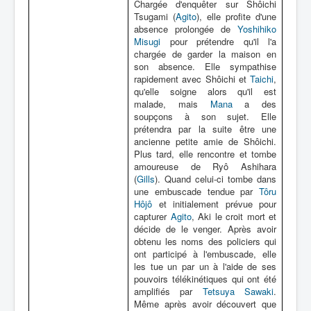
Chargée d'enquêter sur Shôichi
Tsugami (
Agito
), elle profite d'une
absence prolongée de
Yoshihiko
Misugi
pour prétendre qu'il l'a
chargée de garder la maison en
son absence. Elle sympathise
rapidement avec Shôichi et
Taichi
,
qu'elle soigne alors qu'il est
malade, mais
Mana
a des
soupçons à son sujet. Elle
prétendra par la suite être une
ancienne petite amie de Shôichi.
Plus tard, elle rencontre et tombe
amoureuse de Ryô Ashihara
(
Gills
). Quand celui-ci tombe dans
une embuscade tendue par
Tôru
Hôjô
et initialement prévue pour
capturer
Agito
, Aki le croit mort et
décide de le venger. Après avoir
obtenu les noms des policiers qui
ont participé à l'embuscade, elle
les tue un par un à l'aide de ses
pouvoirs télékinétiques qui ont été
amplifiés par
Tetsuya Sawaki
.
Même après avoir découvert que