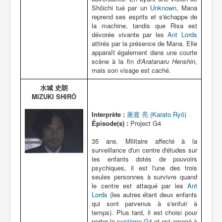
Shôichi tué par un
Unknown
, Mana
reprend ses esprits et s'échappe de
la machine, tandis que Risa est
dévorée vivante par les
Ant Lords
attirés par la présence de Mana. Elle
apparaît également dans une courte
scène à la fin d'
Aratanaru Henshin
,
mais son visage est caché.
水城 史朗
MIZUKI SHIRÔ
Interprète :
唐渡 亮 (Karato Ryô)
Épisode(s) :
Project G4
35 ans. Militaire affecté à la
surveillance d'un centre d'études sur
les enfants dotés de pouvoirs
psychiques, il est l'une des trois
seules personnes à survivre quand
le centre est attaqué par les
Ant
Lords
(les autres étant deux enfants
qui sont parvenus à s'enfuir à
temps). Plus tard, il est choisi pour
porter le
système G4
et est amené à