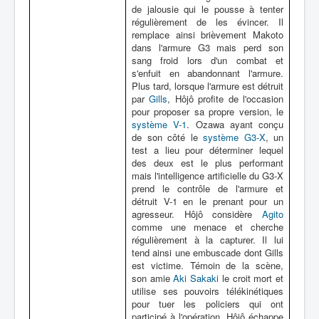
de jalousie qui le pousse à tenter
régulièrement de les évincer. Il
remplace ainsi brièvement Makoto
dans l'armure G3 mais perd son
sang froid lors d'un combat et
s'enfuit en abandonnant l'armure.
Plus tard, lorsque l'armure est détruit
par
Gills
, Hôjô profite de l'occasion
pour proposer sa propre version, le
système V-1
. Ozawa ayant conçu
de son côté le
système G3-X
, un
test a lieu pour déterminer lequel
des deux est le plus performant
mais l'intelligence artificielle du G3-X
prend le contrôle de l'armure et
détruit V-1 en le prenant pour un
agresseur. Hôjô considère
Agito
comme une menace et cherche
régulièrement à la capturer. Il lui
tend ainsi une embuscade dont Gills
est victime. Témoin de la scène,
son amie
Aki Sakaki
le croit mort et
utilise ses pouvoirs télékinétiques
pour tuer les policiers qui ont
participé à l'opération. Hôjô échappe