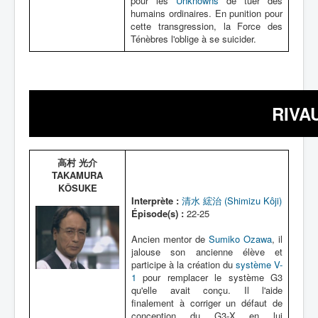
pour les
Unknowns
de tuer des
humains ordinaires. En punition pour
cette transgression, la Force des
Ténèbres l'oblige à se suicider.
RIVA
高村 光介
TAKAMURA
KÔSUKE
Interprète :
清水 綋治 (Shimizu Kôji)
Épisode(s) :
22-25
Ancien mentor de
Sumiko Ozawa
, il
jalouse son ancienne élève et
participe à la création du
système V-
1
pour remplacer le système G3
qu'elle avait conçu. Il l'aide
finalement à corriger un défaut de
conception du G3-X en lui