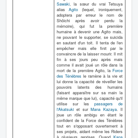
Sawaki
, la sœur du vrai Tetsuya
alias
Agito
(lequel, ironiquement,
adoptera par erreur le nom de
Shôichi après avoir perdu la
mémoire), qui fut la première
humaine à devenir une Agito mais,
ne pouvant le supporter, se suicida
en sautant d'un toit. Il tenta de l'en
empêcher mais elle finit par le
convaincre de la laisser mourir. Il mit
fin à ses jours peu après mais
comme il avait joué un rôle dans la
mort de la première Agito, la
Force
des Ténèbres
le ramène à la vie et
lui donne la capacité de réveiller les
pouvoirs latents des humains
(faisant apparaître sur sa main la
même marque que lui), capacité qu'il
utilise sur les
passagers de
l'Akatsuki
et sur
Mana Kazaya
. Il
joue un rôle ambigu en étant le
confident de la Force des Ténèbres
tout en s'opposant ouvertement à
ses projets, aidant même les Riders
à plusieurs reprises. Quand
Kana