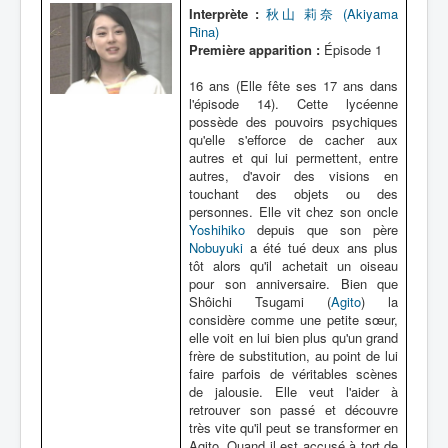
Lexique
Interprète :
秋山 莉奈 (Akiyama
Rina)
Première apparition :
Épisode 1
16 ans (Elle fête ses 17 ans dans
l'épisode 14). Cette lycéenne
possède des pouvoirs psychiques
qu'elle s'efforce de cacher aux
autres et qui lui permettent, entre
autres, d'avoir des visions en
touchant des objets ou des
personnes. Elle vit chez son oncle
Yoshihiko
depuis que son père
Nobuyuki
a été tué deux ans plus
tôt alors qu'il achetait un oiseau
pour son anniversaire. Bien que
Shôichi Tsugami (
Agito
) la
considère comme une petite sœur,
elle voit en lui bien plus qu'un grand
frère de substitution, au point de lui
faire parfois de véritables scènes
de jalousie. Elle veut l'aider à
retrouver son passé et découvre
très vite qu'il peut se transformer en
Agito. Quand il est accusé à tort de