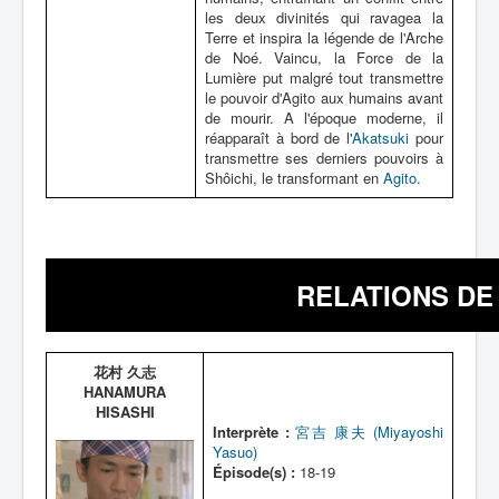
les deux divinités qui ravagea la
Terre et inspira la légende de l'Arche
de Noé. Vaincu, la Force de la
Lumière put malgré tout transmettre
le pouvoir d'Agito aux humains avant
de mourir. A l'époque moderne, il
réapparaît à bord de l'
Akatsuki
pour
transmettre ses derniers pouvoirs à
Shôichi, le transformant en
Agito
.
RELATIONS DE 
花村 久志
HANAMURA
HISASHI
Interprète :
宮吉 康夫 (Miyayoshi
Yasuo)
Épisode(s) :
18-19