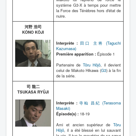
système G3-X à temps pour mettre
la Force des Ténèbres hors d'état de
nuire.
河野 浩司
KÔNO KÔJI
Interprète :
田口 主将 (Taguchi
Kazumasa)
Première apparition :
Épisode 1
Partenaire de
Tôru Hôjô
, il devient
celui de Makoto Hikawa (
G3
) à la fin
de la série.
司 龍二
TSUKASA RYÛJI
Interprète :
寺杣 昌紀 (Terasoma
Masaki)
Épisode(s) :
18-19
Ami et ancien supérieur de
Tôru
Hôjô
, il a été blessé en lui sauvant
la vie. Il tue le meurtrier de sa sœur