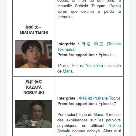
depuis la mort de son père. Il
recueille Shôichi Tsugami (
Agito
)
après que celui-ci a perdu la
mémoire.
美杉 太一
MISUGI TAICHI
Interprète :
田辺 季正 (Tanabe
Tokimasa)
Première apparition :
Épisode 1
10 ans. Fils de
Yoshihiko
et cousin
de
Mana
.
風谷 伸幸
KAZAYA
NOBUYUKI
Interprète :
中根 徹 (Nakane Tooru)
Première apparition :
Épisode 7
Père scientifique de
Mana
. Il menait
des expériences sur les pouvoirs
psychiques en utilisant
Yukina
Sawaki
comme cobaye. Alors qu'il