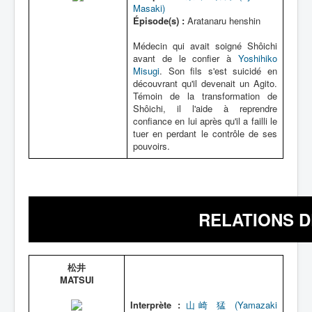
Masaki)
Épisode(s) :
Aratanaru henshin
Médecin qui avait soigné Shôichi
avant de le confier à
Yoshihiko
Misugi
. Son fils s'est suicidé en
découvrant qu'il devenait un Agito.
Témoin de la transformation de
Shôichi, il l'aide à reprendre
confiance en lui après qu'il a failli le
tuer en perdant le contrôle de ses
pouvoirs.
RELATIONS D
松井
MATSUI
Interprète :
山崎 猛 (Yamazaki