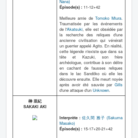
Nana)
Épisode(s) :
11-12+42
Meilleure amie de
Tomoko Miura
.
Traumatisée par les événements
de l'
Akatsuki
, elle est obsédée par
la recherche des reliques d'une
ancienne civilisation qui vénérait
un guerrier appelé Agito. En réalité,
cette légende n'existe que dans sa
tête et Kazuki, son frère
archéologue, contribue à son délire
en cachant de fausses reliques
dans le lac Sandôko où elle les
découvre ensuite. Elle meurt noyée
après avoir été sauvée par
Gills
d'une attaque d'un
Unknown
.
榊 亜紀
SAKAKI AKI
Interprète :
佐久間 雅子 (Sakuma
Masako)
Épisode(s) :
15-17+20-21+42