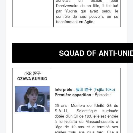
achetait un oiseau pour
l'anniversaire de sa fille, il fut tué
par Yukina qui avait perdu le
contrôle de ses pouvoirs en se
transformant en Agito.
SQUAD OF ANTI-UNID
小沢 澄子
OZAWA SUMIKO
Interprète :
藤田 瞳子 (Fujita Tôko)
Première apparition :
Épisode 1
25 ans. Membre de l'Unité G3 du
S.A.U.L.. Scientifique surdouée
dotée d'un QI de 180, elle est entrée
à l'université du Massachussetts à
l'âge de 12 ans et a terminé ses
études trois ans plus tard. Elle a