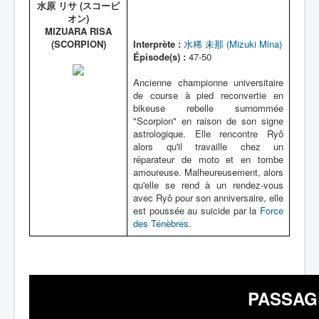
水原 リサ (スコーピ
オン)
MIZUARA RISA
(SCORPION)
Interprète :
水稀 未那 (Mizuki Mina)
Épisode(s) :
47-50
Ancienne championne universitaire
de course à pied reconvertie en
bikeuse rebelle surnommée
"Scorpion" en raison de son signe
astrologique. Elle rencontre Ryô
alors qu'il travaille chez un
réparateur de moto et en tombe
amoureuse. Malheureusement, alors
qu'elle se rend à un rendez-vous
avec Ryô pour son anniversaire, elle
est poussée au suicide par la
Force
des Ténèbres
.
PASSAG