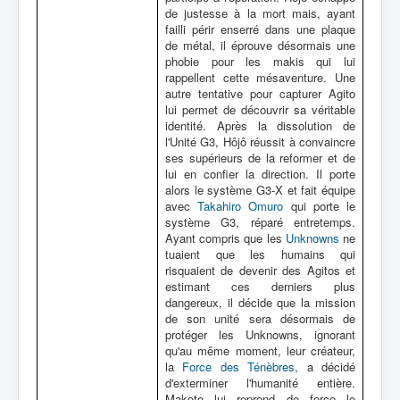
de justesse à la mort mais, ayant
failli périr enserré dans une plaque
de métal, il éprouve désormais une
phobie pour les makis qui lui
rappellent cette mésaventure. Une
autre tentative pour capturer Agito
lui permet de découvrir sa véritable
identité. Après la dissolution de
l'Unité G3, Hôjô réussit à convaincre
ses supérieurs de la reformer et de
lui en confier la direction. Il porte
alors le système G3-X et fait équipe
avec
Takahiro Omuro
qui porte le
système G3, réparé entretemps.
Ayant compris que les
Unknowns
ne
tuaient que les humains qui
risquaient de devenir des Agitos et
estimant ces derniers plus
dangereux, il décide que la mission
de son unité sera désormais de
protéger les Unknowns, ignorant
qu'au même moment, leur créateur,
la
Force des Ténèbres
, a décidé
d'exterminer l'humanité entière.
Makoto lui reprend de force le