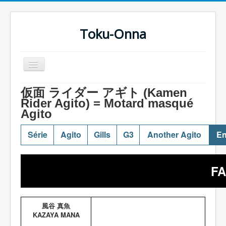
Toku-Onna
Basculer
la
navigation
Accueil
仮面 ライダー アギト (Kamen
Rider Agito) = Motard masqué
Toku-Actrices
Agito
Toku-Critiques
Série
Agito
Gills
G3
Another Agito
En
Séries
Films
FA
COSAA
Dessins
風谷 真魚
Artiste Asperger
KAZAYA MANA