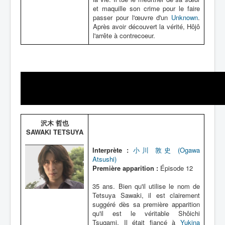
et maquille son crime pour le faire
passer pour l'œuvre d'un
Unknown
.
Après avoir découvert la vérité, Hôjô
l'arrête à contrecoeur.
沢木 哲也
SAWAKI TETSUYA
Interprète :
小川 敦史 (Ogawa
Atsushi)
Première apparition :
Épisode 12
35 ans. Bien qu'il utilise le nom de
Tetsuya Sawaki, il est clairement
suggéré dès sa première apparition
qu'il est le véritable Shôichi
Tsugami. Il était fiancé à
Yukina