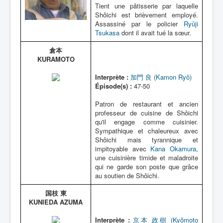
Tient une pâtisserie par laquelle
Shôichi est brièvement employé.
Assassiné par le policier
Ryûji
Tsukasa
dont il avait tué la sœur.
倉本
KURAMOTO
Interprète :
加門 良 (Kamon Ryô)
Épisode(s) :
47-50
Patron de restaurant et ancien
professeur de cuisine de Shôichi
qu'il engage comme cuisinier.
Sympathique et chaleureux avec
Shôichi mais tyrannique et
impitoyable avec
Kana Okamura
,
une cuisinière timide et maladroite
qui ne garde son poste que grâce
au soutien de Shôichi.
国枝 東
KUNIEDA AZUMA
Interprète :
京本 政樹 (Kyômoto