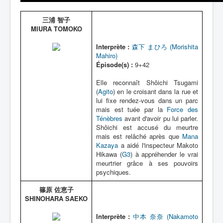
三浦 智子
MIURA TOMOKO
Interprète :
森下 まひろ (Morishita
Mahiro)
Épisode(s) :
9+42
Elle reconnaît Shôichi Tsugami
(
Agito
) en le croisant dans la rue et
lui fixe rendez-vous dans un parc
mais est tuée par la
Force des
Ténèbres
avant d'avoir pu lui parler.
Shôichi est accusé du meurtre
mais est relâché après que
Mana
Kazaya
a aidé l'inspecteur Makoto
Hikawa (
G3
) à appréhender le vrai
meurtrier grâce à ses pouvoirs
psychiques.
篠原 佐恵子
SHINOHARA SAEKO
Interprète :
中本 奈奈 (Nakamoto