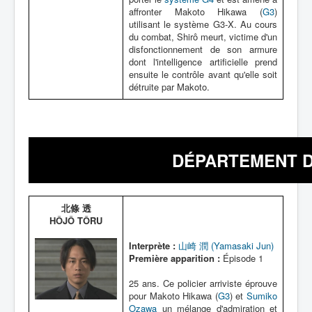
affronter Makoto Hikawa (
G3
)
utilisant le système G3-X. Au cours
du combat, Shirô meurt, victime d'un
disfonctionnement de son armure
dont l'intelligence artificielle prend
ensuite le contrôle avant qu'elle soit
détruite par Makoto.
DÉPARTEMENT D
北條 透
HÔJÔ TÔRU
Interprète :
山崎 潤 (Yamasaki Jun)
Première apparition :
Épisode 1
25 ans. Ce policier arriviste éprouve
pour Makoto Hikawa (
G3
) et
Sumiko
Ozawa
un mélange d'admiration et