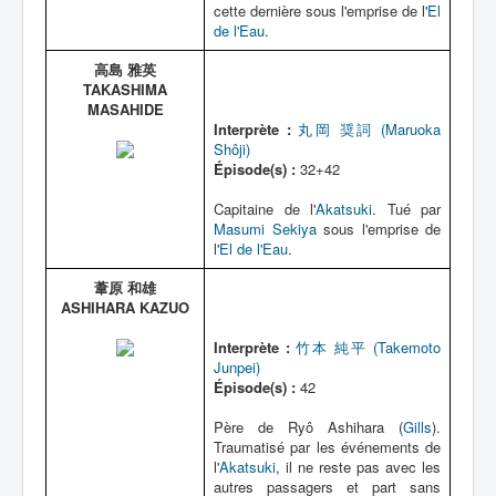
cette dernière sous l'emprise de l'
El
de l'Eau
.
高島 雅英
TAKASHIMA
MASAHIDE
Interprète :
丸岡 奨詞 (Maruoka
Shôji)
Épisode(s) :
32+42
Capitaine de l'
Akatsuki
. Tué par
Masumi Sekiya
sous l'emprise de
l'
El de l'Eau
.
葦原 和雄
ASHIHARA KAZUO
Interprète :
竹本 純平 (Takemoto
Junpei)
Épisode(s) :
42
Père de Ryô Ashihara (
Gills
).
Traumatisé par les événements de
l'
Akatsuki
, il ne reste pas avec les
autres passagers et part sans