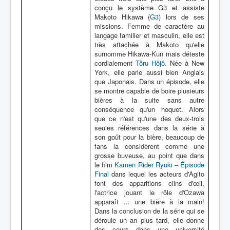
conçu le système G3 et assiste
Makoto Hikawa (
G3
) lors de ses
missions. Femme de caractère au
langage familier et masculin, elle est
très attachée à Makoto qu'elle
surnomme Hikawa-Kun mais déteste
cordialement
Tôru Hôjô
. Née à New
York, elle parle aussi bien Anglais
que Japonais. Dans un épisode, elle
se montre capable de boire plusieurs
bières à la suite sans autre
conséquence qu'un hoquet. Alors
que ce n'est qu'une des deux-trois
seules références dans la série à
son goût pour la bière, beaucoup de
fans la considèrent comme une
grosse buveuse, au point que dans
le film
Kamen Rider Ryuki – Épisode
Final
dans lequel les acteurs d'Agito
font des apparitions clins d'œil,
l'actrice jouant le rôle d'Ozawa
apparaît ... une bière à la main!
Dans la conclusion de la série qui se
déroule un an plus tard, elle donne
des cours dans une université