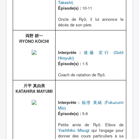
Takeshi)
Épisode(s) :
10-11
Oncle de Ryô, il lui annonce le
décès de son père.
両野 耕一
RYÔNO KÔICHI
Interprète :
後藤 宏行 (Gotô
Hiroyuki)
Épisode(s) :
1-5
Coach de natation de Ryô.
片平 真由美
KATAHIRA MAYUMI
Interprète :
福澄 美緒 (Fukuzumi
Mio)
Épisode(s) :
5-6
Petite amie de Ryô. Elève de
Yoshihiko Misugi
qui l'engage pour
donner des cours particuliers à sa