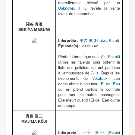
mortellement blessé par un
Unknown
, il lui révèle la vérité
avant de succomber.
関谷 真澄
SEKIYA MASUMI
Interprète :
平岩 紙 (Hiraiwa Kami)
Épisode(s) :
20-33+42
Pirate informatique dont
Aki Sakaki
utilise les talents pour obtenir la
liste des policiers qui ont participé
à l'embuscade de
Gills
. Depuis les
événements de l'
Akatsuki
, son
corps abrite à son insu l'
El de l'Eau
qui en prend parfois le contrôle
pour tuer les autres passagers.
Elle meurt quand l'El de l'Eau quitte
son corps.
真島 浩二
MAJIMA KÔJI
Interprète :
小谷 嘉一 (Kotani