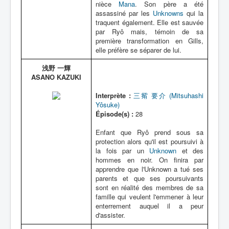
nièce
Mana
. Son père a été
assassiné par les
Unknowns
qui la
traquent également. Elle est sauvée
par Ryô mais, témoin de sa
première transformation en Gills,
elle préfère se séparer de lui.
浅野 一輝
ASANO KAZUKI
Interprète :
三觜 要介 (Mitsuhashi
Yôsuke)
Épisode(s) :
28
Enfant que Ryô prend sous sa
protection alors qu'il est poursuivi à
la fois par un
Unknown
et des
hommes en noir. On finira par
apprendre que l'Unknown a tué ses
parents et que ses poursuivants
sont en réalité des membres de sa
famille qui veulent l'emmener à leur
enterrement auquel il a peur
d'assister.