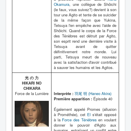
Okamura
, une collègue de Shôichi
(le faux, vous suivez?) devient à son
tour une Agito et tente de se suicider
de la même façon que Yukina,
Tetsuya l'en empêche avec l'aide de
Shôichi. Quand le corps de la Force
des Ténèbres est détruit par Agito,
son esprit rend une dernière visite à
Tetsuya avant de quitter
définitivement notre monde. Lui
parti, Tetsuya meurt de nouveau
avec la satisfaction d'avoir contribué
à sauver les humains et les Agitos.
光 の 力
HIKARI NO
CHIKARA
Force de la Lumière
Interprète :
羽尾 明 (Haneo Akira)
Première apparition :
Épisode 40
Également appelé Promes (allusion
à Prométhée), cet
El
s'était opposé
à la
Force des Ténèbres
en voulant
donner le pouvoir d'Agito aux
humains, entraînant un conflit entre