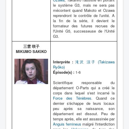
le système G3, mais ne sera pas
mécontent quand Makoto et Ozawa
reprendront le contrôle de l'unité. A
la fin de la série, il devient le
formateur des futures recrues de
l'Unité G5, successeuse de l'Unité
G3.
三雲 咲子
MIKUMO SAKIKO
Interprète :
滝沢 涼子 (Takizawa
Ryôko)
Épisode(s) :
1-6
Scientifique responsable du
département O-Parts qui a créé le
corps dans lequel s'est incarné la
Force des Ténèbres
. Quand ce
dernier s'échappe de leurs locaux
peu après sa naissance, son
département est dissout. Peu de
temps après, elle est assassinée par
Anguis femineus
malgré l'interdiction