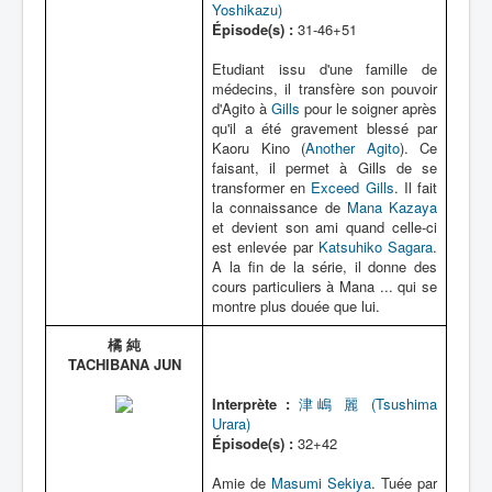
Yoshikazu)
Épisode(s) :
31-46+51
Etudiant issu d'une famille de
médecins, il transfère son pouvoir
d'Agito à
Gills
pour le soigner après
qu'il a été gravement blessé par
Kaoru Kino (
Another Agito
). Ce
faisant, il permet à Gills de se
transformer en
Exceed Gills
. Il fait
la connaissance de
Mana Kazaya
et devient son ami quand celle-ci
est enlevée par
Katsuhiko Sagara
.
A la fin de la série, il donne des
cours particuliers à Mana ... qui se
montre plus douée que lui.
橘 純
TACHIBANA JUN
Interprète :
津嶋 麗 (Tsushima
Urara)
Épisode(s) :
32+42
Amie de
Masumi Sekiya
. Tuée par