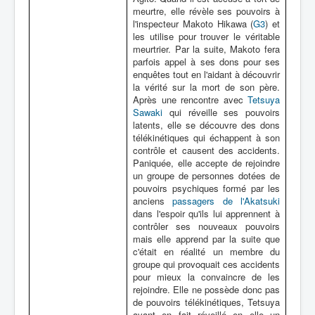
meurtre, elle révèle ses pouvoirs à
l'inspecteur Makoto Hikawa (
G3
) et
les utilise pour trouver le véritable
meurtrier. Par la suite, Makoto fera
parfois appel à ses dons pour ses
enquêtes tout en l'aidant à découvrir
la vérité sur la mort de son père.
Après une rencontre avec
Tetsuya
Sawaki
qui réveille ses pouvoirs
latents, elle se découvre des dons
télékinétiques qui échappent à son
contrôle et causent des accidents.
Paniquée, elle accepte de rejoindre
un groupe de personnes dotées de
pouvoirs psychiques formé par les
anciens
passagers de l'Akatsuki
dans l'espoir qu'ils lui apprennent à
contrôler ses nouveaux pouvoirs
mais elle apprend par la suite que
c'était en réalité un membre du
groupe qui provoquait ces accidents
pour mieux la convaincre de les
rejoindre. Elle ne possède donc pas
de pouvoirs télékinétiques, Tetsuya
ayant en fait réveillé en elle un