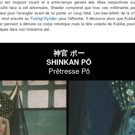
-ci est toujours vivant et a entre-temps généré des têtes serpentines sup
culté face à cet adversaire, Shaider comprend que tous ces millénaires p
térieur pour l'aveugler avant de lui porter un coup fatal. Les bas-reliefs de la c
se rend ensuite au
Fushigi Kyûden
pour l'affronter. Il découvre alors que Kubi
r parvient à détruire ce corps robotique mais la tête volante de Kubilai poursu
 épée dans son troisième œil.
神官 ポー
SHINKAN PÔ
Prêtresse Pô