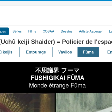
iques
Séries
Films
COSAA
Dessins
Artiste Asperger
L
eiji Shaider) = Policier de l'espa
 keijis
Entourage
Vavilos
Fûma
En
不思議界 フーマ
FUSHIGIKAI FÛMA
Monde étrange Fûma