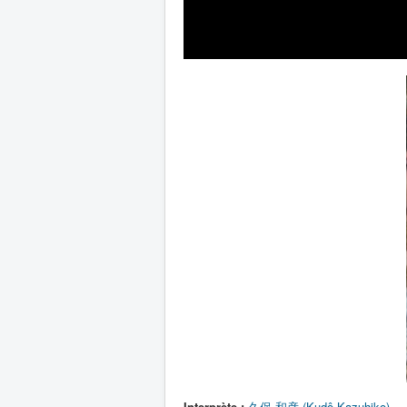
Interprète :
久保 和彦 (Kudô Kazuhiko)