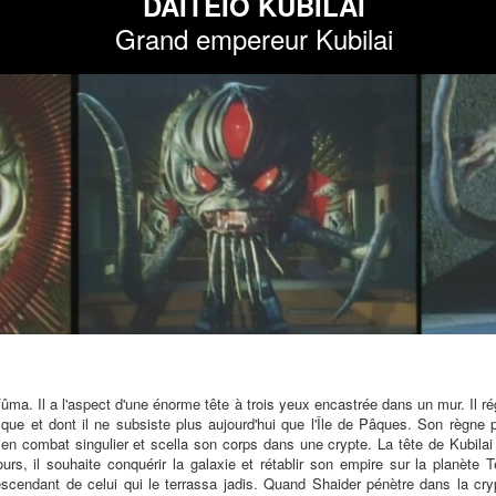
DAITEIÔ KUBILAI
Grand empereur Kubilai
ûma. Il a l'aspect d'une énorme tête à trois yeux encastrée dans un mur. Il ré
ique et dont il ne subsiste plus aujourd'hui que l'Île de Pâques. Son règne p
en combat singulier et scella son corps dans une crypte. La tête de Kubilai p
s, il souhaite conquérir la galaxie et rétablir son empire sur la planète T
escendant de celui qui le terrassa jadis. Quand Shaider pénètre dans la c