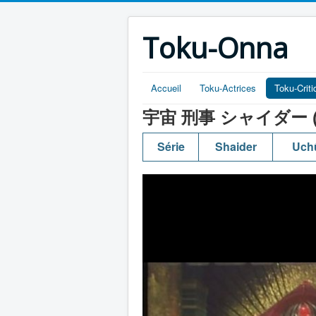
Toku-Onna
Accueil
Toku-Actrices
Toku-Crit
宇宙 刑事 シャイダー (Uchû k
Série
Shaider
Uchû