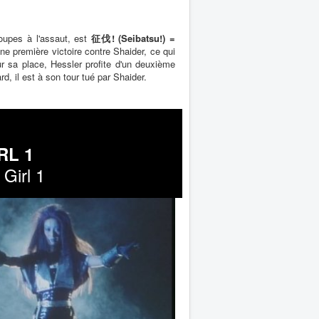
roupes à l'assaut, est
征伐! (Seibatsu!) =
ne première victoire contre Shaider, ce qui
ur sa place, Hessler profite d'un deuxième
rd, il est à son tour tué par Shaider.
RL 1
 Girl 1