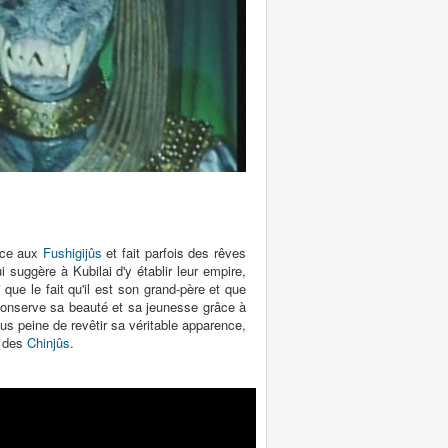
ance aux
Fushigijûs
et fait parfois des rêves
 suggère à Kubilai d'y établir leur empire,
 que le fait qu'il est son grand-père et que
e conserve sa beauté et sa jeunesse grâce à
sous peine de revêtir sa véritable apparence,
e des
Chinjûs
.