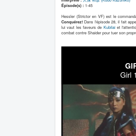
Épisode(s) :
1-45
Hessler (Strictor en VF) est le commanda
Conquérez!
Dans l'épisode 28, il fait appe
lui vaut les faveurs de
Kubilai
et l'attent
combat contre Shaider pour tuer son propre f
GIR
Girl 