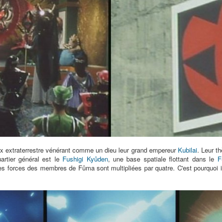
ux extraterrestre vénérant comme un dieu leur grand empereur
Kubilai
. Leur t
uartier général est le
Fushigi Kyûden
, une base spatiale flottant dans le
F
es forces des membres de Fûma sont multipliées par quatre. C'est pourquoi i