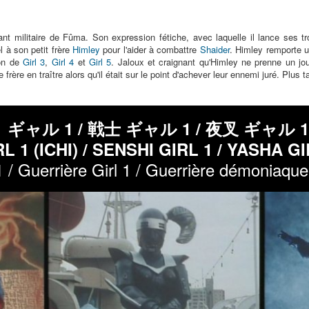
nt militaire de Fûma. Son expression fétiche, avec laquelle il lance ses t
l à son petit frère
Himley
pour l'aider à combattre
Shaider
. Himley remporte u
ion de
Girl 3
,
Girl 4
et
Girl 5
. Jaloux et craignant qu'Himley ne prenne un jo
rère en traître alors qu'il était sur le point d'achever leur ennemi juré. Plus ta
ギャル 1 / 戦士 ギャル 1 / 夜叉 ギャル 1
L 1 (ICHI) / SENSHI GIRL 1 / YASHA GI
1 / Guerrière Girl 1 / Guerrière démoniaque