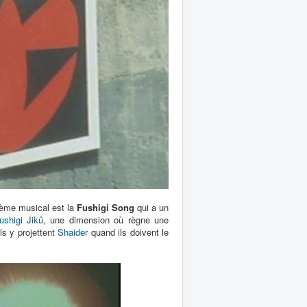
hème musical est la
Fushigi Song
qui a un
ushigi Jikû
, une dimension où règne une
ls y projettent
Shaider
quand ils doivent le