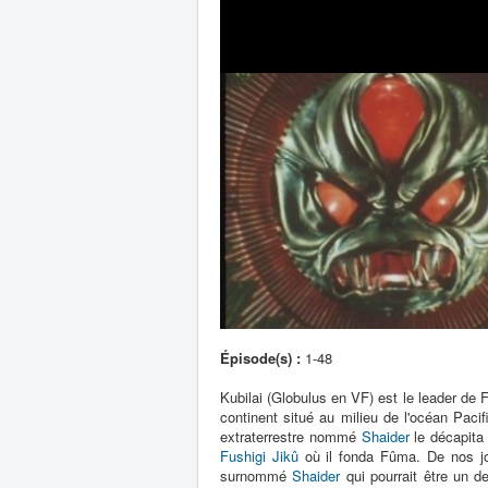
Épisode(s) :
1-48
Kubilai (Globulus en VF) est le leader de F
continent situé au milieu de l'océan Pacif
extraterrestre nommé
Shaider
le décapita 
Fushigi Jikû
où il fonda Fûma. De nos jour
surnommé
Shaider
qui pourrait être un d