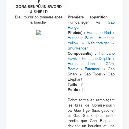
ド
GÔRAISENPÛJIN SWORD
& SHIELD
Dieu tourbillon tonnerre épée
Première apparition :
& bouclier
Hurricaneger vs
Gao
Ranger
Pilote(s) :
Hurricane Red
+
Hurricane Blue
+
Hurricane
Yellow
+
Kabutoraiger
+
Shurikenger
Composant(s) :
Hurricane
Hawk
+
Hurricane Dolphin
+
Hurricane Lion
+
Gôrai
Beetle
+
Fûraimaru
+ Gao
Shark + Gao Tiger + Gao
Elephant
Taille :
?
Poids :
?
Robot formé en remplaçant
les bras de Gôraisenpûjin
par Gao Tiger (bras gauche)
et Gao Shark (bras droit)
tandis que Gao Elephant
devient un bouclier et une