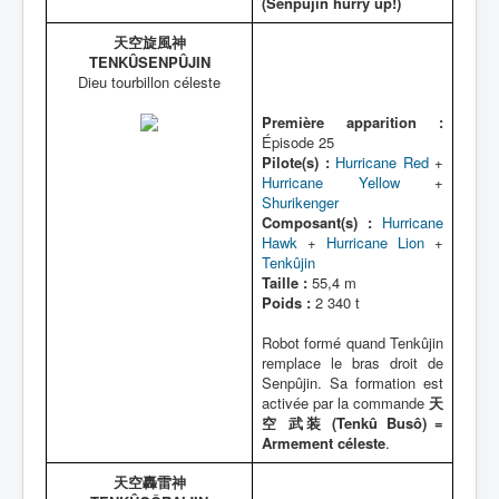
(Senpûjin hurry up!)
天空旋風神
TENKÛSENPÛJIN
Dieu tourbillon céleste
Première apparition :
Épisode 25
Pilote(s) :
Hurricane Red
+
Hurricane Yellow
+
Shurikenger
Composant(s) :
Hurricane
Hawk
+
Hurricane Lion
+
Tenkûjin
Taille :
55,4 m
Poids :
2 340 t
Robot formé quand Tenkûjin
remplace le bras droit de
Senpûjin. Sa formation est
activée par la commande
天
空 武装 (Tenkû Busô) =
Armement céleste
.
天空轟雷神