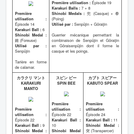
Première utilisation :
Épisode 19
Karakuri Balls :
7 + 8
Première
Shinobi Medals :
兜 (Casque) + 拳
utilisation :
(Poing)
Épisode 14
Utilisé par :
Senpûjin + Gôraijin
Karakuri Ball :
6
Shinobi Medal :
Guerrier mécanique permettant la
錐 (Foreuse)
combinaison de Senpûjin et Gôraijin
Utilisé par :
en Gôraisenpûjin dont il forme le
Senpûjin
casque et les poings.
Tarière en forme
de calamar.
カラクリ マント
スピン ビー
カブト スピアー
KARAKURI
SPIN BEE
KABUTO SPEAR
MANTO
Première
Première
Première
utilisation :
utilisation :
utilisation :
Épisode 22
Épisode 24
Épisode 22
Karakuri Ball :
Karakuri Ball :
11
Karakuri Ball :
9
10
Shinobi Medal :
Shinobi Medal :
Shinobi Medal
突 (Transpercer)