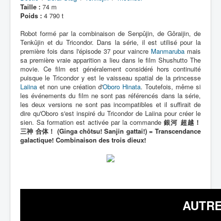
Taille :
74 m
Poids :
4 790 t
Robot formé par la combinaison de Senpûjin, de Gôraijin, de
Tenkûjin et du Tricondor. Dans la série, il est utilisé pour la
première fois dans l'épisode 37 pour vaincre
Manmaruba
mais
sa première vraie apparition a lieu dans le film Shushutto The
movie. Ce film est généralement considéré hors continuité
puisque le Tricondor y est le vaisseau spatial de la princesse
Laiina
et non une création d'
Oboro Hinata
. Toutefois, même si
les événements du film ne sont pas référencés dans la série,
les deux versions ne sont pas incompatibles et il suffirait de
dire qu'Oboro s'est inspiré du Tricondor de Laiina pour créer le
sien. Sa formation est activée par la commande
銀河 超越！
三神 合体！ (Ginga chôtsu! Sanjin gattai!) = Transcendance
galactique! Combinaison des trois dieux!
AUTRE