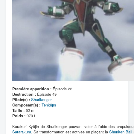
Première apparition :
Épisode 22
Destruction :
Épisode 49
Pilote(s) :
Shurikenger
Composant(s) :
Tenkûjin
Taille :
52 m
Poids :
970 t
Karakuri Kyôjin de Shurikenger pouvant voler à l'aide des propulseu
Satarakura
. Sa transformation est activée en plaçant la
Shuriken Ball
s