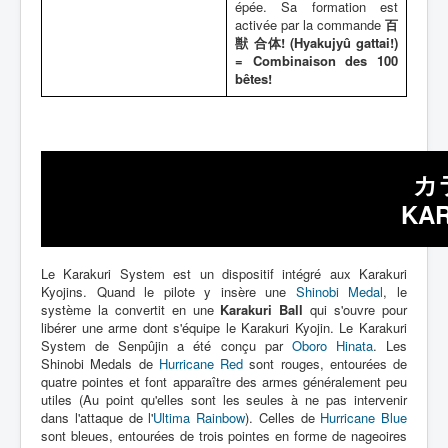
épée. Sa formation est
activée par la commande
百
獣 合体! (Hyakujyû gattai!)
= Combinaison des 100
bêtes!
カ
KAR
Le Karakuri System est un dispositif intégré aux Karakuri
Kyojins. Quand le pilote y insère une
Shinobi Medal
, le
système la convertit en une
Karakuri Ball
qui s'ouvre pour
libérer une arme dont s'équipe le Karakuri Kyojin. Le Karakuri
System de Senpûjin a été conçu par
Oboro Hinata
. Les
Shinobi Medals de
Hurricane Red
sont rouges, entourées de
quatre pointes et font apparaître des armes généralement peu
utiles (Au point qu'elles sont les seules à ne pas intervenir
dans l'attaque de l'
Ultima Rainbow
). Celles de
Hurricane Blue
sont bleues, entourées de trois pointes en forme de nageoires