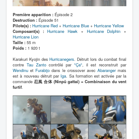
Première apparition :
Épisode 2
Destruction :
Épisode 51
Pilote(s) :
Hurricane Red
+
Hurricane Blue
+
Hurricane Yellow
Composant(s) :
Hurricane Hawk
+
Hurricane Dolphin
+
Hurricane Lion
Taille :
55 m
Poids :
1 920 t
Karakuri Kyojin des
Hurricanegers
. Détruit lors du combat final
contre
Tau Zanto
contrôlé par
"Ça"
, il est reconstruit par
Wendinu
et
Furabijo
dans le crossover avec
Abaranger
mais
est à nouveau détruit par
Iga
. Sa formation est activée par la
commande
忍風 合体 (Ninpû gattai) = Combinaison du vent
furtif
.