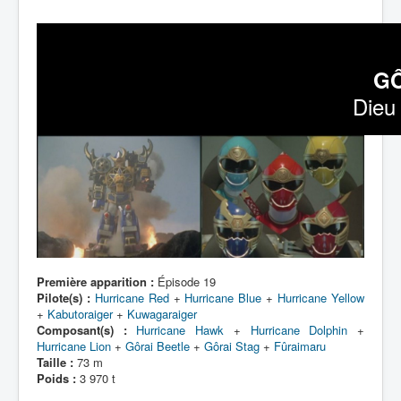
GÔ
Dieu 
Première apparition :
Épisode 19
Pilote(s) :
Hurricane Red
+
Hurricane Blue
+
Hurricane Yellow
+
Kabutoraiger
+
Kuwagaraiger
Composant(s) :
Hurricane Hawk
+
Hurricane Dolphin
+
Hurricane Lion
+
Gôrai Beetle
+
Gôrai Stag
+
Fûraimaru
Taille :
73 m
Poids :
3 970 t