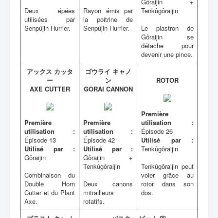
Gôraijin +
Deux épées
Rayon émis par
Tenkûgôraijin
utilisées par
la poitrine de
Senpûjin Hurrier.
Senpûjin Hurrier.
Le plastron de
Gôraijin se
détache pour
devenir une pince.
アックス カッタ
ゴウライ キャノ
ー
ン
ROTOR
AXE CUTTER
GÔRAI CANNON
Première
Première
Première
utilisation :
utilisation :
utilisation :
Épisode 26
Épisode 13
Épisode 42
Utilisé par :
Utilisé par :
Utilisé par :
Tenkûgôraijin
Gôraijin
Gôraijin +
Tenkûgôraijin
Tenkûgôraijin peut
Combinaison du
voler grâce au
Double Horn
Deux canons
rotor dans son
Cutter et du Plant
mitrailleurs
dos.
Axe.
rotatifs.