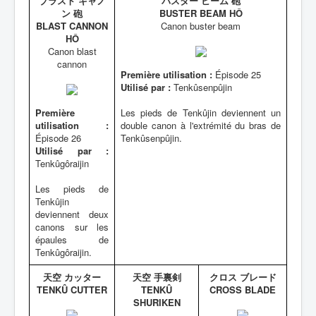
ブラスト キャノ
バスター ビーム 砲
ン 砲
BUSTER BEAM HÔ
BLAST CANNON
Canon buster beam
HÔ
Canon blast
cannon
Première utilisation :
Épisode 25
Utilisé par :
Tenkûsenpûjin
Première
Les pieds de Tenkûjin deviennent un
utilisation :
double canon à l'extrémité du bras de
Épisode 26
Tenkûsenpûjin.
Utilisé par :
Tenkûgôraijin
Les pieds de
Tenkûjin
deviennent deux
canons sur les
épaules de
Tenkûgôraijin.
天空 カッター
天空 手裏剣
クロス ブレード
TENKÛ CUTTER
TENKÛ
CROSS BLADE
SHURIKEN