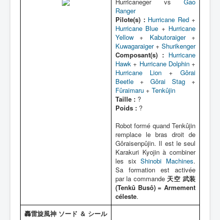
Hurricaneger vs
Gao
Ranger
Pilote(s) :
Hurricane Red
+
Hurricane Blue
+
Hurricane
Yellow
+
Kabutoraiger
+
Kuwagaraiger
+
Shurikenger
Composant(s) :
Hurricane
Hawk
+
Hurricane Dolphin
+
Hurricane Lion
+
Gôrai
Beetle
+
Gôrai Stag
+
Fûraimaru
+
Tenkûjin
Taille :
?
Poids :
?
Robot formé quand Tenkûjin
remplace le bras droit de
Gôraisenpûjin. Il est le seul
Karakuri Kyojin à combiner
les six
Shinobi Machines
.
Sa formation est activée
par la commande
天空 武装
(Tenkû Busô) = Armement
céleste
.
轟雷旋風神 ソード ＆ シール