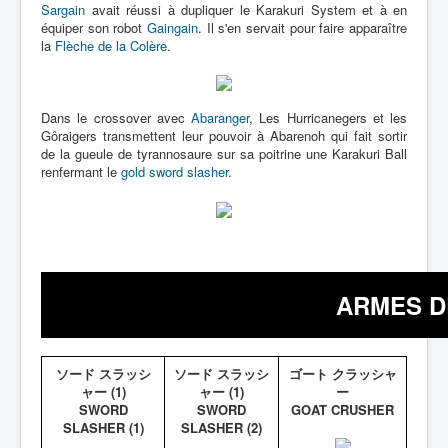
Sargain
avait réussi à dupliquer le Karakuri System et à en
équiper son robot
Gaingain
. Il s'en servait pour faire apparaître
la
Flèche de la Colère
.
Dans le crossover avec
Abaranger
, Les Hurricanegers et les
Gôraigers transmettent leur pouvoir à Abarenoh qui fait sortir
de la gueule de tyrannosaure sur sa poitrine une Karakuri Ball
renfermant le
gold sword slasher
.
ARMES D
ソード スラッシ
ソード スラッシ
ゴート クラッシャ
ャー (1)
ャー (1)
ー
SWORD
SWORD
GOAT CRUSHER
SLASHER (1)
SLASHER (2)