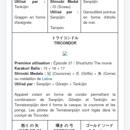
Utilisé par :
Shinobi Medal
Senpûjin
Tenkûjin
:
印 (Sceau)
Utilisé par :
Genouillère pointue
Grappin en forme
Senpûjin
en forme d'étoile
d'araignée.
de mer.
Tampon.
トライコンドル
TRICONDOR
Première utilisation :
Épisode 37 / Shushutto The movie
Karakuri Balls :
15 + 16 + 17
Shinobi Medals :
冠 (Couronne) + 爪 (Griffe) + 角 (Corne)
ou médaillon de
Laiina
Utilisé par :
Senpûjin + Gôraijin + Tenkûjin
Appareil volant en forme de condor permettant la
combinaison de Senpûjin, Gôraijin et Tenkûjin en
Tenraisenpûjin dont il forme le casque, la couronne et les
poings. Les pilotes de Tenraisenpûjin sont logés dans le
cockpit de Tricondor.
怒り の 矢
嘆き の 弓
ゴールド ソード