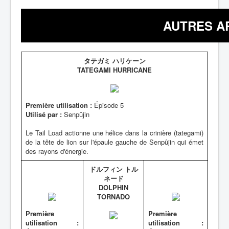
AUTRES A
タテガミ ハリケーン
TATEGAMI HURRICANE
Première utilisation :
Épisode 5
Utilisé par :
Senpûjin
Le Tail Load actionne une hélice dans la crinière (tategami)
de la tête de lion sur l'épaule gauche de Senpûjin qui émet
des rayons d'énergie.
ドルフィン トル
ネード
DOLPHIN
TORNADO
Première
Première
utilisation :
utilisation :