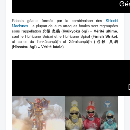
Lexique
Géa
Robots géants formés par la combinaison des
Shinobi
Machines
. La plupart de leurs attaques finales sont regroupées
sous l'appellation
究極 奥義 (Kyûkyoku ôgi) = Vérité ultime
,
sauf le Hurricane Suisei et le Hurricane Spiral
(Finish Strike)
,
et celles de Tenkûsenpûjin et Gôraisenpûjin
(必殺 奥義
(Hissatsu ôgi) = Vérité fatale)
.