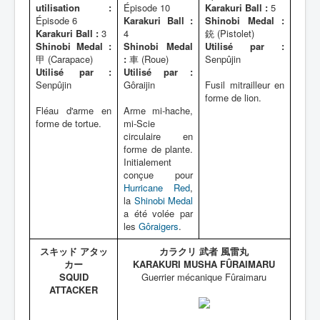
utilisation :
Épisode 10
Karakuri Ball :
5
Épisode 6
Karakuri Ball :
Shinobi Medal :
Karakuri Ball :
3
4
銃 (Pistolet)
Shinobi Medal :
Shinobi Medal
Utilisé par :
甲 (Carapace)
:
車 (Roue)
Senpûjin
Utilisé par :
Utilisé par :
Senpûjin
Gôraijin
Fusil mitrailleur en
forme de lion.
Fléau d'arme en
Arme mi-hache,
forme de tortue.
mi-Scie
circulaire en
forme de plante.
Initialement
conçue pour
Hurricane Red
,
la
Shinobi Medal
a été volée par
les
Gôraigers
.
スキッド アタッ
カラクリ 武者 風雷丸
カー
KARAKURI MUSHA FÛRAIMARU
SQUID
Guerrier mécanique Fûraimaru
ATTACKER