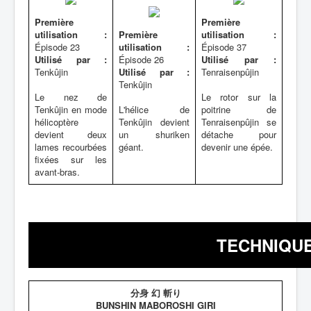
Première
Première
utilisation :
Première
utilisation :
Épisode 23
utilisation :
Épisode 37
Utilisé par :
Épisode 26
Utilisé par :
Tenkûjin
Utilisé par :
Tenraisenpûjin
Tenkûjin
Le nez de
Le rotor sur la
Tenkûjin en mode
L'hélice de
poitrine de
hélicoptère
Tenkûjin devient
Tenraisenpûjin se
devient deux
un shuriken
détache pour
lames recourbées
géant.
devenir une épée.
fixées sur les
avant-bras.
TECHNIQUE
分身 幻 斬り
BUNSHIN MABOROSHI GIRI