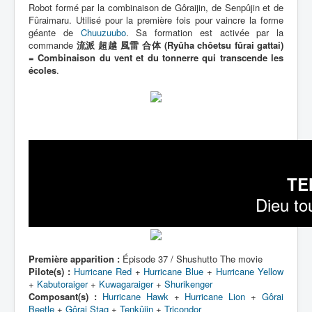
Robot formé par la combinaison de Gôraijin, de Senpûjin et de
Fûraimaru. Utilisé pour la première fois pour vaincre la forme
géante de
Chuuzuubo
. Sa formation est activée par la
commande
流派 超越 風雷 合体 (Ryûha chôetsu fûrai gattai)
= Combinaison du vent et du tonnerre qui transcende les
écoles
.
TE
Dieu tou
Première apparition :
Épisode 37 / Shushutto The movie
Pilote(s) :
Hurricane Red
+
Hurricane Blue
+
Hurricane Yellow
+
Kabutoraiger
+
Kuwagaraiger
+
Shurikenger
Composant(s) :
Hurricane Hawk
+
Hurricane Lion
+
Gôrai
Beetle
+
Gôrai Stag
+
Tenkûjin
+
Tricondor