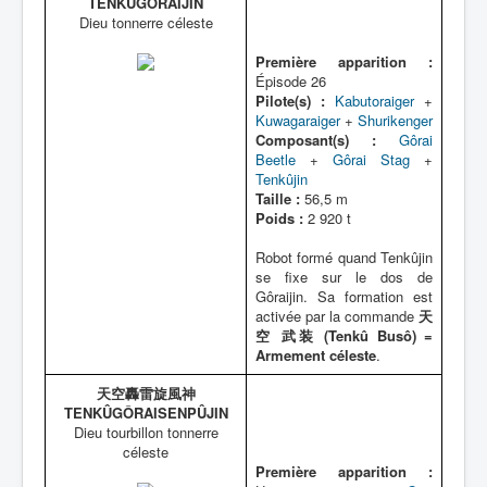
TENKÛGÔRAIJIN
Dieu tonnerre céleste
Première apparition :
Épisode 26
Pilote(s) :
Kabutoraiger
+
Kuwagaraiger
+
Shurikenger
Composant(s) :
Gôrai
Beetle
+
Gôrai Stag
+
Tenkûjin
Taille :
56,5 m
Poids :
2 920 t
Robot formé quand Tenkûjin
se fixe sur le dos de
Gôraijin. Sa formation est
activée par la commande
天
空 武装 (Tenkû Busô) =
Armement céleste
.
天空轟雷旋風神
TENKÛGÔRAISENPÛJIN
Dieu tourbillon tonnerre
céleste
Première apparition :