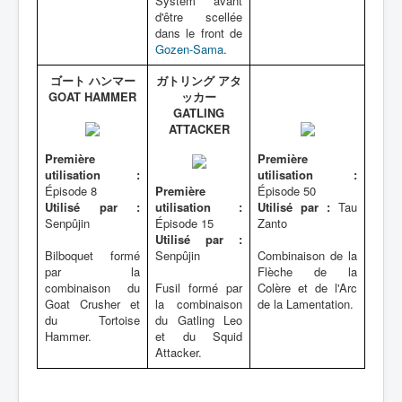
System avant
d'être scellée
dans le front de
Gozen-Sama
.
ゴート ハンマー
ガトリング アタ
GOAT HAMMER
ッカー
GATLING
ATTACKER
Première
Première
utilisation :
utilisation :
Épisode 8
Première
Épisode 50
Utilisé par :
utilisation :
Utilisé par :
Tau
Senpûjin
Épisode 15
Zanto
Utilisé par :
Bilboquet formé
Senpûjin
Combinaison de la
par la
Flèche de la
combinaison du
Fusil formé par
Colère et de l'Arc
Goat Crusher et
la combinaison
de la Lamentation.
du Tortoise
du Gatling Leo
Hammer.
et du Squid
Attacker.