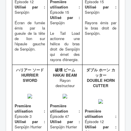
Épisode 12
Première
Épisode 15
Utilisé par :
utilisation :
Utilisé par :
Senpûjin
Épisode 15
Senpûjin
Utilisé par :
Écran de fumée
Senpûjin
Rayons émis par
émis par la
le bras droit de
gueule de la tête
Le Tail Load
Senpûjin.
de lion sur
actionne une
l'épaule gauche
hélice du bras
de Senpûjin.
droit de Senpûjin
qui émet des
rayons d'énergie.
ハリアー ソード
破壊 ビーム
ダブル ホーン カ
HURRIER
HAKAI BEAM
ッター
SWORD
Rayon
DOUBLE HORN
destructeur
CUTTER
Première
Première
utilisation :
utilisation :
Première
Épisode 3
Épisode 47
utilisation :
Utilisé par :
Utilisé par :
Épisode 12
Senpûjin Hurrier
Senpûjin Hurrier
Utilisé par :