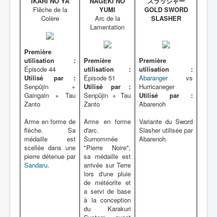
IKARI NO YA
NAGEKI NO
スラッシャー
Flêche de la
YUMI
GOLD SWORD
Colère
Arc de la
SLASHER
Lamentation
Première
utilisation :
Première
Première
Épisode 44
utilisation :
utilisation :
Utilisé par :
Épisode 51
Abaranger
vs
Senpûjin +
Utilisé par :
Hurricaneger
Gaingain + Tau
Senpûjin + Tau
Utilisé par :
Zanto
Zanto
Abarenoh
Arme en forme de
Arme en forme
Variante du Sword
flèche. Sa
d'arc.
Slasher utilisée par
médaille est
Surnommée
Abarenoh.
scellée dans une
"Pierre Noire",
pierre détenue par
sa médaille est
Sandaru
.
arrivée sur Terre
lors d'une pluie
de météorite et
a servi de base
à la conception
du Karakuri