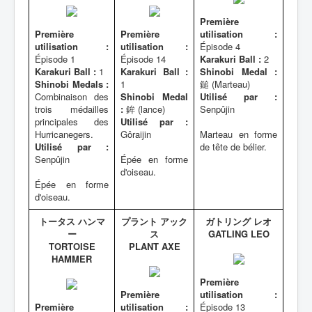
Première
Première
Première
utilisation :
utilisation :
utilisation :
Épisode 4
Épisode 1
Épisode 14
Karakuri Ball :
2
Karakuri Ball :
1
Karakuri Ball :
Shinobi Medal :
Shinobi Medals :
1
鎚 (Marteau)
Combinaison des
Shinobi Medal
Utilisé par :
trois médailles
:
鉾 (lance)
Senpûjin
principales des
Utilisé par :
Hurricanegers.
Gôraijin
Marteau en forme
Utilisé par :
de tête de bélier.
Senpûjin
Épée en forme
d'oiseau.
Épée en forme
d'oiseau.
トータス ハンマ
プラント アック
ガトリング レオ
ー
ス
GATLING LEO
TORTOISE
PLANT AXE
HAMMER
Première
Première
utilisation :
Première
utilisation :
Épisode 13