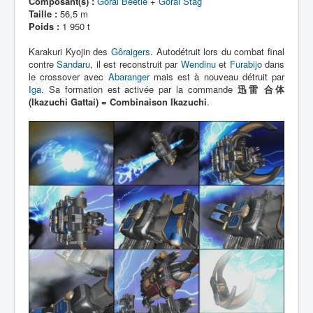
Composant(s) :
Gôrai Beetle
+
Gôrai Stag
Taille :
56,5 m
Poids :
1 950 t
Karakuri Kyojin des
Gôraigers
. Autodétruit lors du combat final
contre
Sandaru
, il est reconstruit par
Wendinu
et
Furabijo
dans
le crossover avec
Abaranger
mais est à nouveau détruit par
Iga
. Sa formation est activée par la commande
迅雷 合体
(Ikazuchi Gattai) = Combinaison Ikazuchi
.