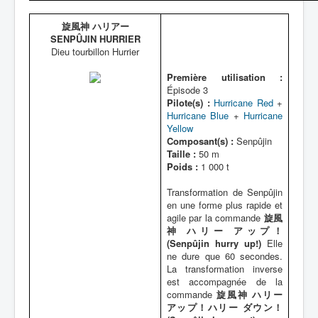
旋風神 ハリアー
SENPÛJIN HURRIER
Dieu tourbillon Hurrier
Première utilisation :
Épisode 3
Pilote(s) :
Hurricane Red
+
Hurricane Blue
+
Hurricane
Yellow
Composant(s) :
Senpûjin
Taille :
50 m
Poids :
1 000 t
Transformation de Senpûjin
en une forme plus rapide et
agile par la commande
旋風
神 ハリー アップ！
(Senpûjin hurry up!)
Elle
ne dure que 60 secondes.
La transformation inverse
est accompagnée de la
commande
旋風神 ハリー
アップ！ハリー ダウン！