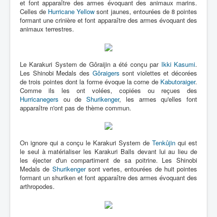
et font apparaître des armes évoquant des animaux marins.
Celles de
Hurricane Yellow
sont jaunes, entourées de 8 pointes
formant une crinière et font apparaître des armes évoquant des
animaux terrestres.
Le Karakuri System de Gôraijin a été conçu par
Ikki Kasumi
.
Les Shinobi Medals des
Gôraigers
sont violettes et décorées
de trois pointes dont la forme évoque la corne de
Kabutoraiger
.
Comme ils les ont volées, copiées ou reçues des
Hurricanegers
ou de
Shurikenger
, les armes qu'elles font
apparaître n'ont pas de thème commun.
On ignore qui a conçu le Karakuri System de
Tenkûjin
qui est
le seul à matérialiser les Karakuri Balls devant lui au lieu de
les éjecter d'un compartiment de sa poitrine. Les Shinobi
Medals de
Shurikenger
sont vertes, entourées de huit pointes
formant un shuriken et font apparaître des armes évoquant des
arthropodes.