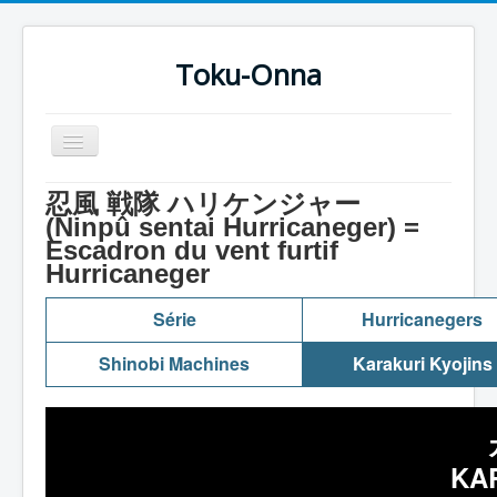
Toku-Onna
Basculer
la
navigation
Accueil
忍風 戦隊 ハリケンジャー
(Ninpû sentai Hurricaneger) =
Toku-Actrices
Escadron du vent furtif
Hurricaneger
Toku-Critiques
Séries
Série
Hurricanegers
Films
Shinobi Machines
Karakuri Kyojins
COSAA
Dessins
Artiste Asperger
KA