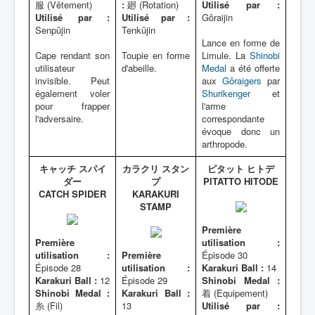
服 (Vêtement)
:
廻 (Rotation)
Utilisé par :
Utilisé par :
Utilisé par :
Gôraijin
Senpûjin
Tenkûjin
Lance en forme de
Cape rendant son
Toupie en forme
Limule. La
Shinobi
utilisateur
d'abeille.
Medal
a été offerte
invisible. Peut
aux
Gôraigers
par
également voler
Shurikenger
et
pour frapper
l'arme
l'adversaire.
correspondante
évoque donc un
arthropode.
キャッチ スパイ
カラクリ スタン
ピタット ヒトデ
ダー
プ
PITATTO HITODE
CATCH SPIDER
KARAKURI
STAMP
Première
Première
utilisation :
utilisation :
Première
Épisode 30
Épisode 28
utilisation :
Karakuri Ball :
14
Karakuri Ball :
12
Épisode 29
Shinobi Medal :
Shinobi Medal :
Karakuri Ball :
着 (Equipement)
糸 (Fil)
13
Utilisé par :