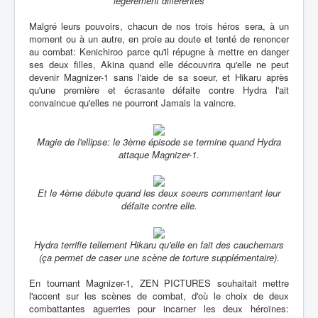
légérement différentes
Malgré leurs pouvoirs, chacun de nos trois héros sera, à un
moment ou à un autre, en proie au doute et tenté de renoncer
au combat: Kenichiroo parce qu'il répugne à mettre en danger
ses deux filles, Akina quand elle découvrira qu'elle ne peut
devenir Magnizer-1 sans l'aide de sa soeur, et Hikaru après
qu'une première et écrasante défaite contre Hydra l'ait
convaincue qu'elles ne pourront Jamais la vaincre.
Magie de l'ellipse: le 3ème épisode se termine quand Hydra
attaque Magnizer-1.
Et le 4ème débute quand les deux soeurs commentant leur
défaite contre elle.
Hydra terrifie tellement Hikaru qu'elle en fait des cauchemars
(ça permet de caser une scène de torture supplémentaire).
En tournant Magnizer-1, ZEN PICTURES souhaitait mettre
l'accent sur les scènes de combat, d'où le choix de deux
combattantes aguerries pour incarner les deux héroïnes: