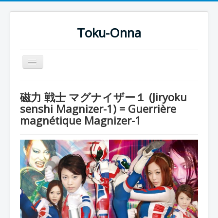
Toku-Onna
Basculer
la
navigation
Accueil
磁力 戦士 マグナイザー１ (Jiryoku
Toku-Actrices
senshi Magnizer-1) = Guerrière
magnétique Magnizer-1
Toku-Critiques
Séries
Films
COSAA
Dessins
Artiste Asperger