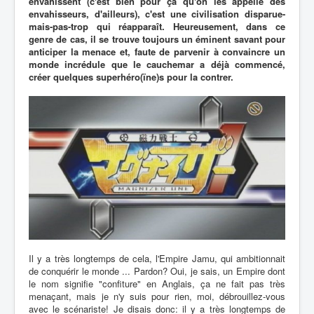
envahissent (c'est bien pour ça qu'on les appelle des
envahisseurs, d'ailleurs), c'est une civilisation disparue-
mais-pas-trop qui réapparaît. Heureusement, dans ce
genre de cas, il se trouve toujours un éminent savant pour
anticiper la menace et, faute de parvenir à convaincre un
monde incrédule que le cauchemar a déjà commencé,
créer quelques superhéro(ïne)s pour la contrer.
Il y a très longtemps de cela, l'Empire Jamu, qui ambitionnait
de conquérir le monde ... Pardon? Oui, je sais, un Empire dont
le nom signifie "confiture" en Anglais, ça ne fait pas très
menaçant, mais je n'y suis pour rien, moi, débrouillez-vous
avec le scénariste! Je disais donc: il y a très longtemps de