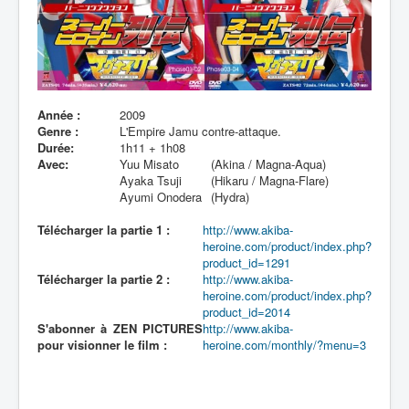
Lexique
Année :
2009
Genre :
L'Empire Jamu contre-attaque.
Durée:
1h11 + 1h08
Avec:
Yuu Misato
(Akina / Magna-Aqua)
Ayaka Tsuji
(Hikaru / Magna-Flare)
Ayumi Onodera
(Hydra)
Télécharger la partie 1 :
http://www.akiba-
heroine.com/product/index.php?
product_id=1291
Télécharger la partie 2 :
http://www.akiba-
heroine.com/product/index.php?
product_id=2014
S'abonner à ZEN PICTURES
http://www.akiba-
pour visionner le film :
heroine.com/monthly/?menu=3