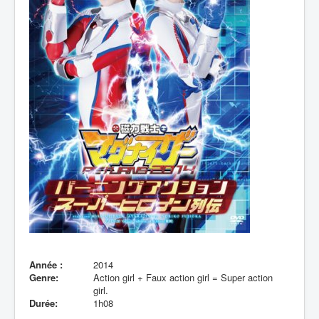
Lexique
Année :
2014
Genre:
Action girl + Faux action girl = Super action
girl.
Durée:
1h08