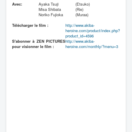
Avec:
Ayaka Tsuji
(Etsuko)
Misa Shibata
(Rie)
Noriko Fujioka
(Muraa)
Télécharger le film :
http://www.akiba-
heroine.com/product/index.php?
product_id=4596
S'abonner à ZEN PICTURES
http://www.akiba-
pour visionner le film :
heroine.com/monthly/?menu=3