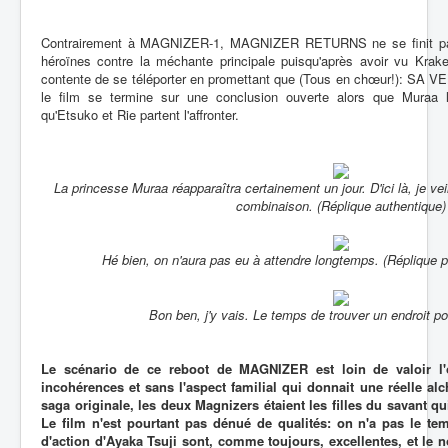
Contrairement à MAGNIZER-1, MAGNIZER RETURNS ne se finit pas a
héroïnes contre la méchante principale puisqu'après avoir vu Krak
contente de se téléporter en promettant que (Tous en chœur!): 
le film se termine sur une conclusion ouverte alors que Muraa l
qu'Etsuko et Rie partent l'affronter.
La princesse Muraa réapparaîtra certainement un jour. D'ici là, je veill
combinaison. (Réplique authentique)
Hé bien, on n'aura pas eu à attendre longtemps. (Réplique p
Bon ben, j'y vais. Le temps de trouver un endroit p
Le scénario de ce reboot de MAGNIZER est loin de valoir l'
incohérences et sans l'aspect familial qui donnait une réelle alc
saga originale, les deux Magnizers étaient les filles du savant q
Le film n'est pourtant pas dénué de qualités: on n'a pas le te
d'action d'Ayaka Tsuji sont, comme toujours, excellentes, et le