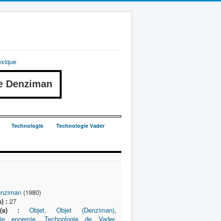
exique
e Denziman
Technologie
Technologie Vader
nziman
(1980)
) :
27
e(s) :
Objet
,
Objet (Denziman)
,
gie ennemie
,
Technologie de Vader
,