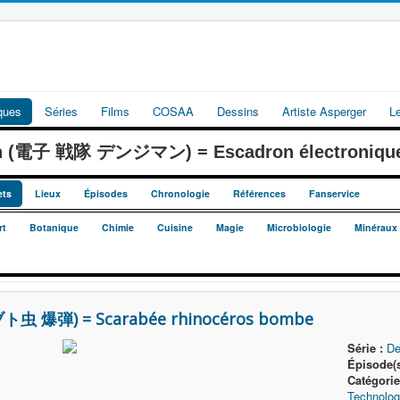
iques
Séries
Films
COSAA
Dessins
Artiste Asperger
L
an (電子 戦隊 デンジマン) = Escadron électroniqu
ets
Lieux
Épisodes
Chronologie
Références
Fanservice
rt
Botanique
Chimie
Cuisine
Magie
Microbiologie
Minéraux
ト虫 爆弾) = Scarabée rhinocéros bombe
Série :
De
Épisode(s
Catégori
Technolo