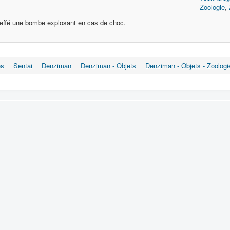
Zoologie
,
effé une bombe explosant en cas de choc.
es
Sentai
Denziman
Denziman - Objets
Denziman - Objets - Zoologi