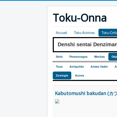
Toku-Onna
Accueil
Toku-Actrices
Toku-Crit
Denshi sentai Denzim
Série
Personnages
Mechas
Obj
Tous
Antiquités
Armes Vader
A
Zoologie
Autres
Kabutomushi bakudan (カブ