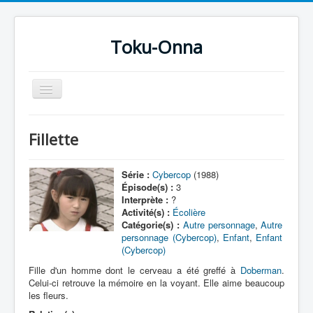
Toku-Onna
Basculer
la
navigation
Accueil
Fillette
Toku-Actrices
Toku-Critiques
Série :
Cybercop
(1988)
Épisode(s) :
3
Séries
Interprète :
?
Activité(s) :
Écolière
Films
Catégorie(s) :
Autre personnage
,
Autre
personnage (Cybercop)
,
Enfant
,
Enfant
COSAA
(Cybercop)
Dessins
Fille d'un homme dont le cerveau a été greffé à
Doberman
.
Celui-ci retrouve la mémoire en la voyant. Elle aime beaucoup
Artiste Asperger
les fleurs.