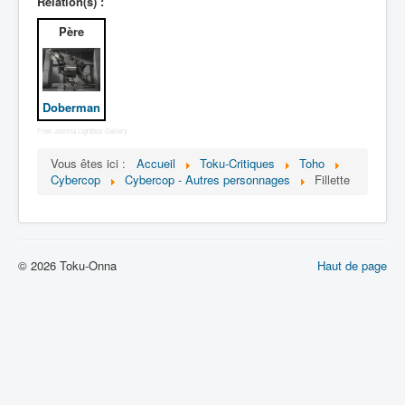
Lexique
Relation(s) :
Père
Dennô keisatsu Cybercop (電脳 警
察 サイバーコップ) = Police
cerveau électronique Cybercop
Doberman
Série
Free Joomla Lightbox Gallery
Personnages
Vous êtes ici :
Accueil
Toku-Critiques
Toho
Cybercop
Cybercop - Autres personnages
Fillette
Mechas
Objets
Lieux
© 2026 Toku-Onna
Haut de page
Épisodes
Chronologie
Références
Fanservice
Cybercops