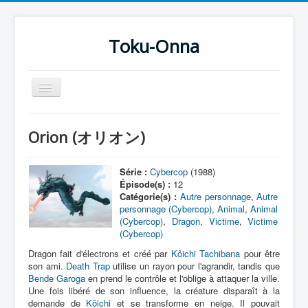
Toku-Onna
Basculer
la
navigation
Accueil
Orion (オリオン)
Toku-Actrices
Toku-Critiques
Série :
Cybercop
(1988)
Épisode(s) :
12
Séries
Catégorie(s) :
Autre personnage
,
Autre
personnage (Cybercop)
,
Animal
,
Animal
Films
(Cybercop)
,
Dragon
,
Victime
,
Victime
(Cybercop)
COSAA
Dragon fait d'électrons et créé par
Kôichi Tachibana
pour être
Dessins
son ami.
Death Trap
utilise un rayon pour l'agrandir, tandis que
Bende Garoga
en prend le contrôle et l'oblige à attaquer la ville.
Artiste Asperger
Une fois libéré de son influence, la créature disparaît à la
demande de
Kôichi
et se transforme en neige. Il pouvait