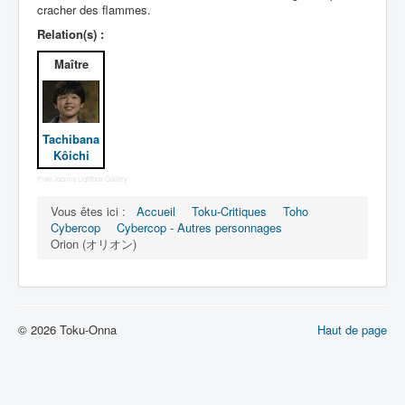
Lexique
cracher des flammes.
Relation(s) :
Dennô keisatsu Cybercop (電脳 警
察 サイバーコップ) = Police
Maître
cerveau électronique Cybercop
Série
Tachibana
Personnages
Kôichi
Free Joomla Lightbox Gallery
Mechas
Vous êtes ici :
Accueil
Toku-Critiques
Toho
Objets
Cybercop
Cybercop - Autres personnages
Orion (オリオン)
Lieux
Épisodes
Chronologie
© 2026 Toku-Onna
Haut de page
Références
Fanservice
Cybercops