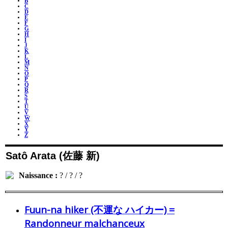
B
C
D
E
F
G
H
I
J
K
L
M
N
O
P
Q
R
S
T
U
V
W
X
Y
Z
Satô Arata (佐藤 新)
Naissance :
? / ? / ?
Fuun-na hiker (不運な ハイカー) =
Randonneur malchanceux