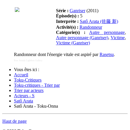
Série :
Ganriser
(2011)
Épisode(s) :
5
Interprète :
Satô Arata (佐藤 新)
Activité(s) :
Randonneur
Catégorie(s) :
Autre personnage
,
Autre personnage (Ganriser)
,
Victime
,
Victime (Ganriser)
Randonneur dont l'énergie vitale est aspiré par
Rasetsu
.
Free Joomla Lightbox Gallery
Vous êtes ici :
Accueil
Toku-Critiques
Toku-critiques - Trier par
Trier par acteurs
Acteurs - S
Satô Arata
Satô Arata - Toku-Onna
Haut de page