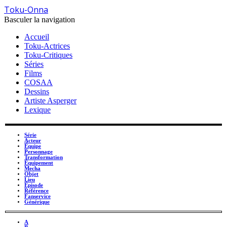
Toku-Onna
Basculer la navigation
Accueil
Toku-Actrices
Toku-Critiques
Séries
Films
COSAA
Dessins
Artiste Asperger
Lexique
Série
Acteur
Équipe
Personnage
Transformation
Équipement
Mecha
Objet
Lieu
Épisode
Référence
Fanservice
Générique
A