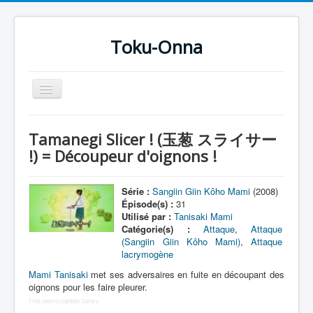
Toku-Onna
Basculer
la
navigation
Accueil
Tamanegi Slicer ! (玉葱 スライサー
Toku-Actrices
!) = Découpeur d'oignons !
Toku-Critiques
Série :
Sangiin Giin Kôho Mami
(2008)
Séries
Épisode(s) :
31
Utilisé par :
Tanisaki Mami
Films
Catégorie(s) :
Attaque
,
Attaque
(Sangiin Giin Kôho Mami)
,
Attaque
COSAA
lacrymogène
Dessins
Mami Tanisaki
met ses adversaires en fuite en découpant des
oignons pour les faire pleurer.
Artiste Asperger
Free Joomla Lightbox Gallery