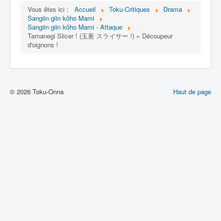
Lexique
Vous êtes ici :
Accueil
Toku-Critiques
Drama
Sangiin giin kôho Mami
Sangiin Giin Kôho Mami (参議院
Sangiin giin kôho Mami - Attaque
議員 候補 マミ) = Mami, Candidate
Tamanegi Slicer ! (玉葱 スライサー !) = Découpeur
à la Chambre des Conseillers
d'oignons !
Série
Personnages
© 2026 Toku-Onna
Haut de page
Véhicules
Objets
Lieux
Épisodes
Chronologie
Références
Héroïnes
Ros & Wel