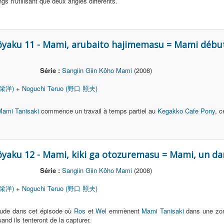
ngs n'utilisant que deux angles différents.
ôyaku 11 - Mami, arubaito hajimemasu = Mami début
Série :
Sangiin Giin Kôho Mami
(2008)
 栄洋)
+
Noguchi Teruo (野口 照夫)
Mami Tanisaki
commence un travail à temps partiel au
Kegakko Cafe Pony
, c
ôyaku 12 - Mami, kiki ga otozuremasu = Mami, un da
Série :
Sangiin Giin Kôho Mami
(2008)
 栄洋)
+
Noguchi Teruo (野口 照夫)
itude dans cet épisode où
Ros
et
Wel
emmènent
Mami Tanisaki
dans une zone
and ils tenteront de la capturer.