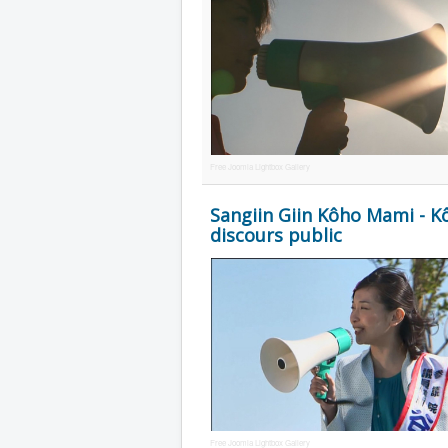
Free Joomla Lightbox Gallery
Sangiin Giin Kôho Mami - 
discours public
Free Joomla Lightbox Gallery