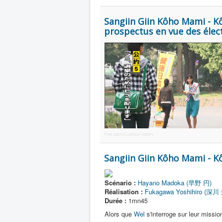
Sangiin Giin Kôho Mami - K
prospectus en vue des élec
Free Joomla Lightbox Gallery
Sangiin Giin Kôho Mami - K
Scénario :
Hayano Madoka (早野 円)
Réalisation :
Fukagawa Yoshihiro (深川
Durée :
1mn45
Alors que
Wel
s'interroge sur leur missio