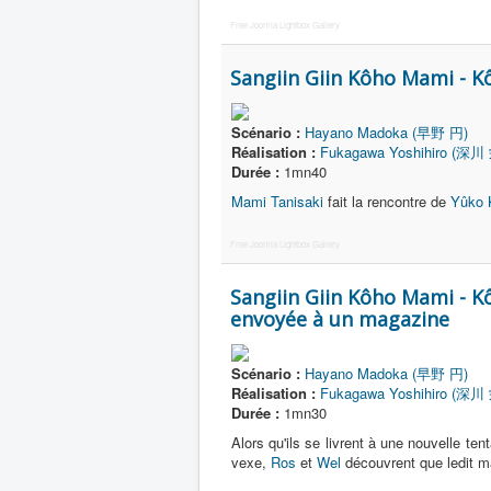
Free Joomla Lightbox Gallery
Sangiin Giin Kôho Mami - K
Scénario :
Hayano Madoka (早野 円)
Réalisation :
Fukagawa Yoshihiro (深川
Durée :
1mn40
Mami Tanisaki
fait la rencontre de
Yûko 
Free Joomla Lightbox Gallery
Sangiin Giin Kôho Mami - 
envoyée à un magazine
Scénario :
Hayano Madoka (早野 円)
Réalisation :
Fukagawa Yoshihiro (深川
Durée :
1mn30
Alors qu'ils se livrent à une nouvelle te
vexe,
Ros
et
Wel
découvrent que ledit m