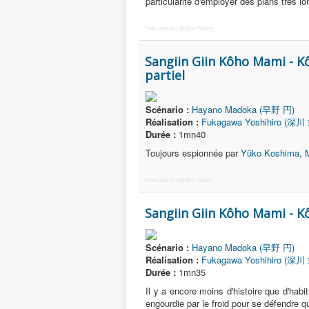
particularité d'employer des plans très lo
Free Joomla Lightbox Gallery
Sangiin Giin Kôho Mami - K
partiel
Scénario :
Hayano Madoka (早野 円)
Réalisation :
Fukagawa Yoshihiro (深川
Durée :
1mn40
Toujours espionnée par
Yûko Koshima
,
Free Joomla Lightbox Gallery
Sangiin Giin Kôho Mami - K
Scénario :
Hayano Madoka (早野 円)
Réalisation :
Fukagawa Yoshihiro (深川
Durée :
1mn35
Il y a encore moins d'histoire que d'hab
engourdie par le froid pour se défendre qu