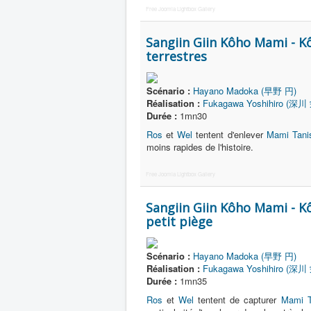
Free Joomla Lightbox Gallery
Sangiin Giin Kôho Mami - K
terrestres
Scénario :
Hayano Madoka (早野 円)
Réalisation :
Fukagawa Yoshihiro (深川
Durée :
1mn30
Ros
et
Wel
tentent d'enlever
Mami Tani
moins rapides de l'histoire.
Free Joomla Lightbox Gallery
Sangiin Giin Kôho Mami - K
petit piège
Scénario :
Hayano Madoka (早野 円)
Réalisation :
Fukagawa Yoshihiro (深川
Durée :
1mn35
Ros
et
Wel
tentent de capturer
Mami T