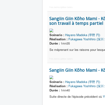
Free Joomla Lightbox Gallery
Sangiin Giin Kôho Mami - K
son travail à temps partiel
Scénario :
Hayano Madoka (早野 円)
Réalisation :
Fukagawa Yoshihiro (深川
Durée :
1mn35
Se méprenant sur les raisons pour lesqu
Free Joomla Lightbox Gallery
Sangiin Giin Kôho Mami - K
Scénario :
Hayano Madoka (早野 円)
Réalisation :
Fukagawa Yoshihiro (深川
Durée :
1mn40
Suite directe de l'épisode précédent où
Y