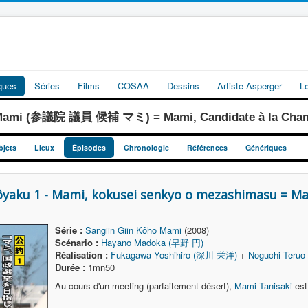
iques
Séries
Films
COSAA
Dessins
Artiste Asperger
L
 Mami (参議院 議員 候補 マミ) = Mami, Candidate à la Chamb
bjets
Lieux
Épisodes
Chronologie
Références
Génériques
ôyaku 1 - Mami, kokusei senkyo o mezashimasu = Mam
Série :
Sangiin Giin Kôho Mami
(2008)
Scénario :
Hayano Madoka (早野 円)
Réalisation :
Fukagawa Yoshihiro (深川 栄洋)
+
Noguchi Teru
Durée :
1mn50
Au cours d'un meeting (parfaitement désert),
Mami Tanisaki
est