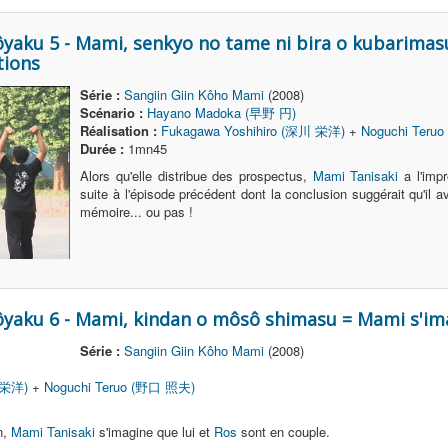
ôyaku 5 - Mami, senkyo no tame ni bira o kubarimas
tions
Série :
Sangiin Giin Kôho Mami
(2008)
Scénario :
Hayano Madoka (早野 円)
Réalisation :
Fukagawa Yoshihiro (深川 栄洋)
+
Noguchi Teru
Durée :
1mn45
Alors qu'elle distribue des prospectus,
Mami Tanisaki
a l'imp
suite à l'épisode précédent dont la conclusion suggérait qu'il 
mémoire... ou pas !
ôyaku 6 - Mami, kindan o môsô shimasu = Mami s'im
Série :
Sangiin Giin Kôho Mami
(2008)
 栄洋)
+
Noguchi Teruo (野口 照夫)
n,
Mami Tanisaki
s'imagine que lui et
Ros
sont en couple.