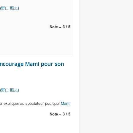
o (野口 照夫)
Note = 3 / 5
 encourage Mami pour son
o (野口 照夫)
ur expliquer au spectateur pourquoi
Mami
Note = 3 / 5