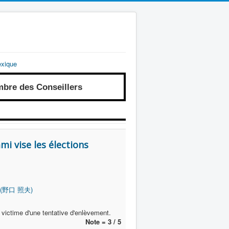
exique
re des Conseillers
i vise les élections
o (野口 照夫)
 victime d'une tentative d'enlèvement.
Note = 3 / 5