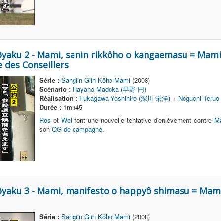
ôyaku 2 - Mami, sanin rikkôho o kangaemasu = Mami
 des Conseillers
Série :
Sangiin Giin Kôho Mami
(2008)
Scénario :
Hayano Madoka (早野 円)
Réalisation :
Fukagawa Yoshihiro (深川 栄洋)
+
Noguchi Teru
Durée :
1mn45
Ros
et
Wel
font une nouvelle tentative d'enlèvement contre
Ma
son
QG de campagne
.
ôyaku 3 - Mami, manifesto o happyô shimasu = Mami 
Série :
Sangiin Giin Kôho Mami
(2008)