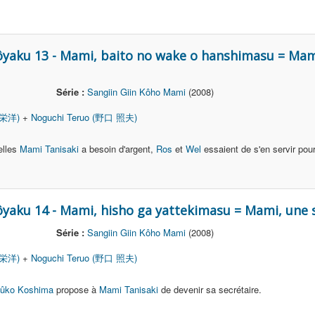
ôyaku 13 - Mami, baito no wake o hanshimasu = Mami
Série :
Sangiin Giin Kôho Mami
(2008)
 栄洋)
+
Noguchi Teruo (野口 照夫)
elles
Mami Tanisaki
a besoin d'argent,
Ros
et
Wel
essaient de s'en servir pour
ôyaku 14 - Mami, hisho ga yattekimasu = Mami, une s
Série :
Sangiin Giin Kôho Mami
(2008)
 栄洋)
+
Noguchi Teruo (野口 照夫)
ûko Koshima
propose à
Mami Tanisaki
de devenir sa secrétaire.