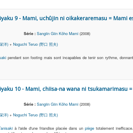
ôyaku 9 - Mami, uchûjin ni oikakeraremasu = Mami es
Série :
Sangiin Giin Kôho Mami
(2008)
 栄洋)
+
Noguchi Teruo (野口 照夫)
saki
pendant son footing mais sont incapables de tenir son rythme, donnant
ôyaku 10 - Mami, chiisa-na wana ni tsukamarimasu 
Série :
Sangiin Giin Kôho Mami
(2008)
 栄洋)
+
Noguchi Teruo (野口 照夫)
anisaki
à l'aide d'une friandise placée dans un
piège
totalement inefficac