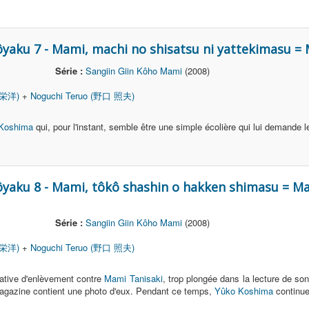
ôyaku 7 - Mami, machi no shisatsu ni yattekimasu = 
Série :
Sangiin Giin Kôho Mami
(2008)
 栄洋)
+
Noguchi Teruo (野口 照夫)
Koshima
qui, pour l'instant, semble être une simple écolière qui lui demande l
Kôyaku 8 - Mami, tôkô shashin o hakken shimasu = 
Série :
Sangiin Giin Kôho Mami
(2008)
 栄洋)
+
Noguchi Teruo (野口 照夫)
ntative d'enlèvement contre
Mami Tanisaki
, trop plongée dans la lecture de so
agazine contient une photo d'eux. Pendant ce temps,
Yûko Koshima
continue