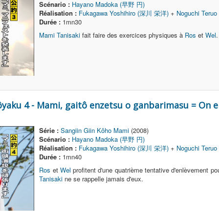
Scénario :
Hayano Madoka (早野 円)
Réalisation :
Fukagawa Yoshihiro (深川 栄洋)
+
Noguchi Teru
Durée :
1mn30
Mami Tanisaki
fait faire des exercices physiques à
Ros
et
Wel
.
Kôyaku 4 - Mami, gaitô enzetsu o ganbarimasu = On
Série :
Sangiin Giin Kôho Mami
(2008)
Scénario :
Hayano Madoka (早野 円)
Réalisation :
Fukagawa Yoshihiro (深川 栄洋)
+
Noguchi Teru
Durée :
1mn40
Ros
et
Wel
profitent d'une quatrième tentative d'enlèvement po
Tanisaki
ne se rappelle jamais d'eux.