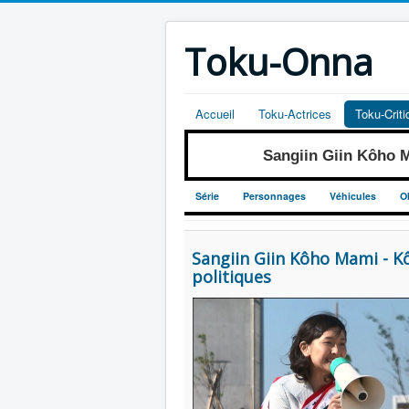
Toku-Onna
Accueil
Toku-Actrices
Toku-Crit
Sangiin Giin Kôho
Série
Personnages
Véhicules
O
Sangiin Giin Kôho Mami - K
politiques