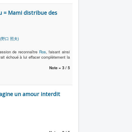
u = Mami distribue des
o (野口 照夫)
ression de reconnaître
Ros
, faisant ainsi
avait échoué à lui effacer complètement la
Note = 3 / 5
agine un amour interdit