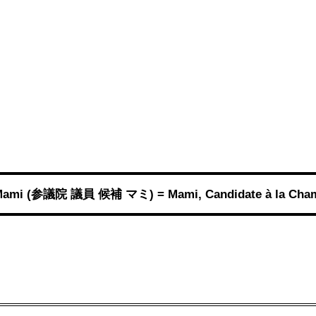
 Mami (参議院 議員 候補 マミ) = Mami, Candidate à la Chamb