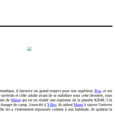
ormatique, il éprouve un grand respect pour son supérieur,
Ros
, et ses
 juvénile et celle adulte avant de se stabiliser sous cette dernière, sous
taire de
Mami
qui est en réalité une espionne de la planète KB48. Cet
e changer de camp. Associés à
Yûko
, ils aident
Mami
à sauver l'univers
'elle les a violemment repoussés comme à son habitude, ils quittent la