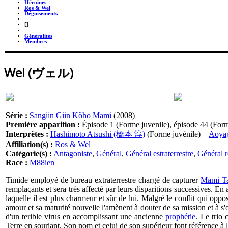
Héroïnes
Ros & Wel
Déguisements
_
[]
_
Généralités
Membres
Wel (ヴェル)
Série :
Sangiin Giin Kôho Mami
(2008)
Première apparition :
Épisode 1 (Forme juvenile), épisode 44 (Form
Interprètes :
Hashimoto Atsushi (橋本 淳)
(Forme juvénile) +
Aoya
Affiliation(s) :
Ros & Wel
Catégorie(s) :
Antagoniste
,
Général
,
Général estraterrestre
,
Général r
Race :
M88ien
Timide employé de bureau extraterrestre chargé de capturer
Mami Ta
remplaçants et sera très affecté par leurs disparitions successives. En a
laquelle il est plus charmeur et sûr de lui. Malgré le conflit qui o
amour et sa maturité nouvelle l'amènent à douter de sa mission et à s
d'un terible virus en accomplissant une ancienne
prophétie
. Le trio 
Terre en souriant. Son nom et celui de son supérieur font référence à