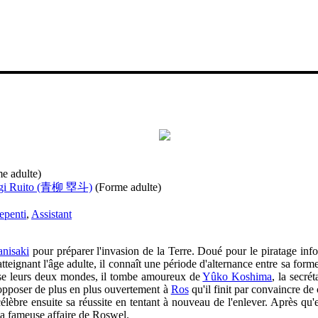
e adulte)
gi Ruito (青柳 塁斗)
(Forme adulte)
epenti
,
Assistant
nisaki
pour préparer l'invasion de la Terre. Doué pour le piratage inf
tteignant l'âge adulte, il connaît une période d'alternance entre sa forme
ppose leurs deux mondes, il tombe amoureux de
Yûko Koshima
, la secré
'opposer de plus en plus ouvertement à
Ros
qu'il finit par convaincre d
célèbre ensuite sa réussite en tentant à nouveau de l'enlever. Après qu
 la fameuse affaire de Roswel.