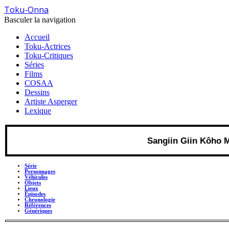
Toku-Onna
Basculer la navigation
Accueil
Toku-Actrices
Toku-Critiques
Séries
Films
COSAA
Dessins
Artiste Asperger
Lexique
Sangiin Giin Kôho
Série
Personnages
Véhicules
Objets
Lieux
Épisodes
Chronologie
Références
Génériques