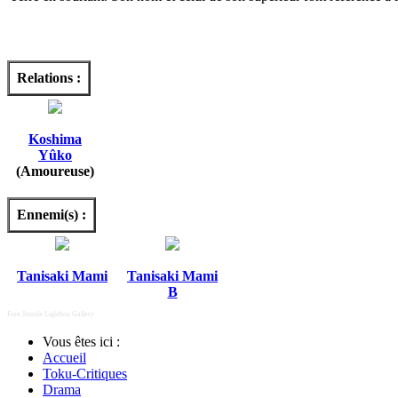
Relations :
Koshima
Yûko
(Amoureuse)
Ennemi(s) :
Tanisaki Mami
Tanisaki Mami
B
Free Joomla Lightbox Gallery
Vous êtes ici :
Accueil
Toku-Critiques
Drama