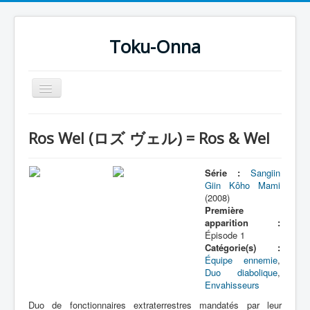
Toku-Onna
Basculer
la
navigation
Accueil
Ros Wel (ロズ ヴェル) = Ros & Wel
Toku-Actrices
Toku-Critiques
Série :
Sangiin
Giin Kôho Mami
Séries
(2008)
Première
Films
apparition :
Épisode 1
COSAA
Catégorie(s) :
Équipe ennemie
,
Dessins
Duo diabolique
,
Envahisseurs
Artiste Asperger
Duo de fonctionnaires extraterrestres mandatés par leur