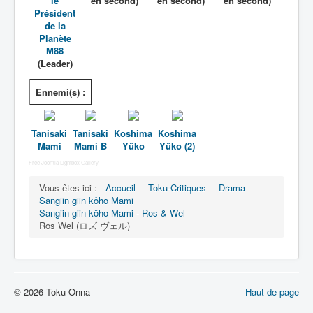
le
en second)
en second)
en second)
Président
Déguisements
de la
Planète
_
M88
[]
(Leader)
_
Ennemi(s) :
Généralités
Membres
Tanisaki
Tanisaki
Koshima
Koshima
Mami
Mami B
Yûko
Yûko (2)
Free Joomla Lightbox Gallery
Vous êtes ici :
Accueil
Toku-Critiques
Drama
Sangiin giin kôho Mami
Sangiin giin kôho Mami - Ros & Wel
Ros Wel (ロズ ヴェル)
© 2026 Toku-Onna
Haut de page