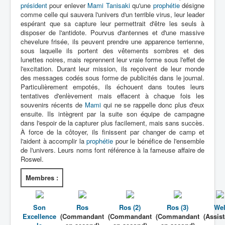
Lexique
président
pour enlever
Mami Tanisaki
qu'une
prophétie
désigne
comme celle qui sauvera l'univers d'un terrible virus, leur leader
Sangiin Giin Kôho Mami (参議院
espérant que sa capture leur permettrait d'être les seuls à
disposer de l'antidote. Pourvus d'antennes et d'une massive
議員 候補 マミ) = Mami, Candidate
chevelure frisée, ils peuvent prendre une apparence terrienne,
à la Chambre des Conseillers
sous laquelle ils portent des vêtements sombres et des
lunettes noires, mais reprennent leur vraie forme sous l'effet de
Série
l'excitation. Durant leur mission, ils reçoivent de leur monde
des messages codés sous forme de publicités dans le journal.
Personnages
Particulièrement empotés, ils échouent dans toutes leurs
tentatives d'enlèvement mais effacent à chaque fois les
Véhicules
souvenirs récents de
Mami
qui ne se rappelle donc plus d'eux
ensuite. Ils intègrent par la suite son équipe de campagne
Objets
dans l'espoir de la capturer plus facilement, mais sans succès.
À force de la côtoyer, ils finissent par changer de camp et
Lieux
l'aident à accomplir la
prophétie
pour le bénéfice de l'ensemble
de l'univers. Leurs noms font référence à la fameuse affaire de
Épisodes
Roswel.
Chronologie
Membres :
Références
Héroïnes
Son
Ros
Ros (2)
Ros (3)
We
Excellence
(Commandant
(Commandant
(Commandant
(Assist
Ros & Wel