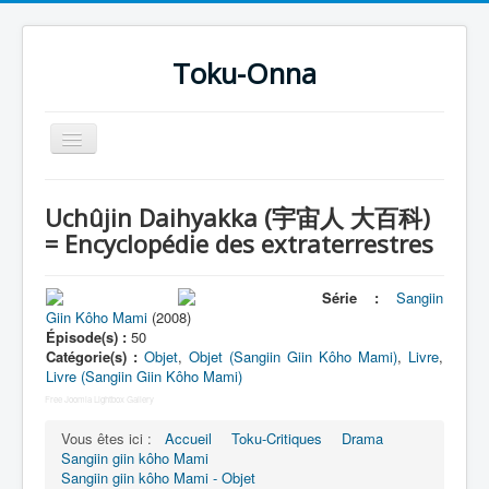
Toku-Onna
Basculer
la
navigation
Accueil
Uchûjin Daihyakka (宇宙人 大百科)
Toku-Actrices
= Encyclopédie des extraterrestres
Toku-Critiques
Série :
Sangiin
Séries
Giin Kôho Mami
(2008)
Épisode(s) :
50
Films
Catégorie(s) :
Objet
,
Objet (Sangiin Giin Kôho Mami)
,
Livre
,
Livre (Sangiin Giin Kôho Mami)
COSAA
Free Joomla Lightbox Gallery
Dessins
Vous êtes ici :
Accueil
Toku-Critiques
Drama
Artiste Asperger
Sangiin giin kôho Mami
Sangiin giin kôho Mami - Objet