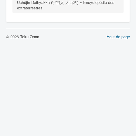
Lexique
Uchûjin Daihyakka (宇宙人 大百科) = Encyclopédie des
extraterrestres
Sangiin Giin Kôho Mami (参議院 議員 候
補 マミ) = Mami, Candidate à la Chambre
des Conseillers
© 2026 Toku-Onna
Haut de page
Série
Personnages
Véhicules
Objets
Lieux
Épisodes
Chronologie
Références
Génériques
Tous