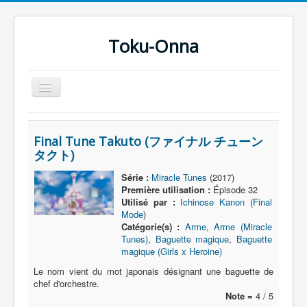
Toku-Onna
Basculer
la
navigation
Accueil
Final Tune Takuto (ファイナル チューン
Toku-Actrices
タクト)
Toku-Critiques
Série :
Miracle Tunes
(2017)
Première utilisation :
Épisode 32
Séries
Utilisé par :
Ichinose Kanon
(
Final
Films
Mode
)
Catégorie(s) :
Arme
,
Arme (Miracle
COSAA
Tunes)
,
Baguette magique
,
Baguette
magique (Girls x Heroine)
Dessins
Le nom vient du mot japonais désignant une baguette de
chef d'orchestre.
Artiste Asperger
Note =
4 / 5