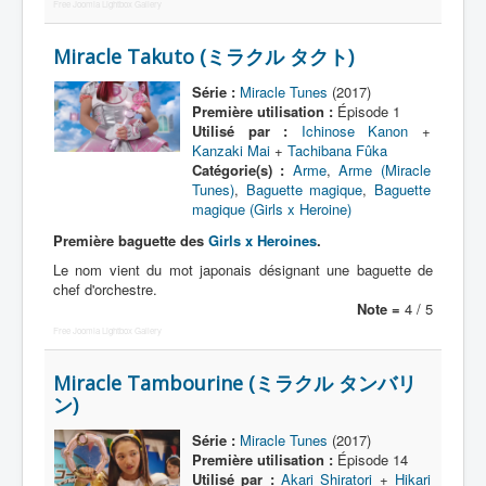
Lexique
Free Joomla Lightbox Gallery
Idol senshi Miracle Tunes ! (アイ
Miracle Takuto (ミラクル タクト)
ドル 戦士 ミラクル ちゅーんず !) =
Idoles guerrières Miracle Tunes !
Série :
Miracle Tunes
(2017)
Première utilisation :
Épisode 1
Utilisé par :
Ichinose Kanon
+
Série
Kanzaki Mai
+
Tachibana Fûka
Catégorie(s) :
Arme
,
Arme (Miracle
Personnages
Tunes)
,
Baguette magique
,
Baguette
magique (Girls x Heroine)
Véhicules
Première baguette des
Girls x Heroines
.
Objets
Le nom vient du mot japonais désignant une baguette de
chef d'orchestre.
Lieux
Note =
4 / 5
Épisodes
Free Joomla Lightbox Gallery
Chronologie
Miracle Tambourine (ミラクル タンバリ
ン)
Références
Série :
Miracle Tunes
(2017)
Miracle Tunes
Première utilisation :
Épisode 14
Utilisé par :
Akari Shiratori
+
Hikari
Entourage