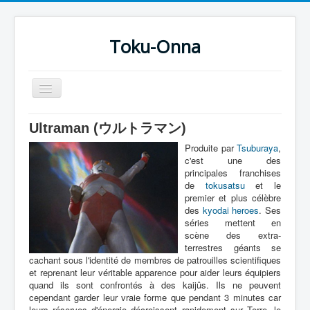
Toku-Onna
Basculer
la
navigation
Accueil
Ultraman (ウルトラマン)
Toku-Actrices
Produite par
Tsuburaya
,
c'est une des
Toku-Critiques
principales franchises
de
tokusatsu
et le
Séries
premier et plus célèbre
des
kyodai heroes
. Ses
Films
séries mettent en
scène des extra-
COSAA
terrestres géants se
cachant sous l'identité de membres de patrouilles scientifiques
Dessins
et reprenant leur véritable apparence pour aider leurs équipiers
quand ils sont confrontés à des kaijûs. Ils ne peuvent
Artiste Asperger
cependant garder leur vraie forme que pendant 3 minutes car
leurs réserves d'énergie décroissent rapidement sur Terre, le