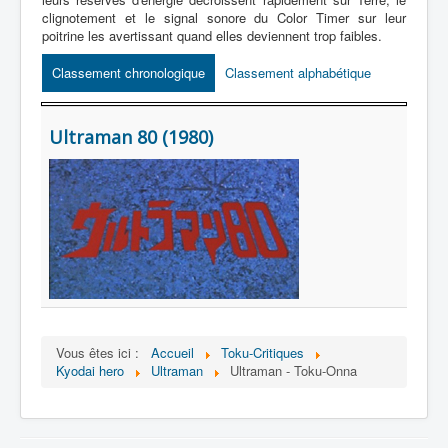
Lexique
clignotement et le signal sonore du Color Timer sur leur
poitrine les avertissant quand elles deviennent trop faibles.
Série
Classement chronologique
Classement alphabétique
Acteur
Équipe
Ultraman 80 (1980)
Personnage
Transformation
Équipement
Mecha
Objet
Lieu
Épisode
Vous êtes ici :
Accueil
Toku-Critiques
Kyodai hero
Ultraman
Ultraman - Toku-Onna
Référence
Fanservice
Générique