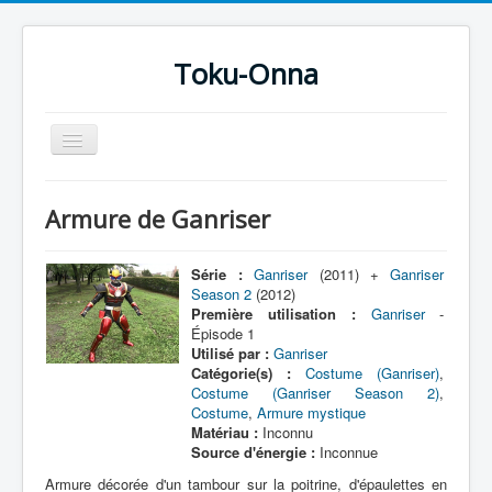
Toku-Onna
Basculer
la
navigation
Accueil
Armure de Ganriser
Toku-Actrices
Toku-Critiques
Série :
Ganriser
(2011) +
Ganriser
Season 2
(2012)
Séries
Première utilisation :
Ganriser
-
Épisode 1
Films
Utilisé par :
Ganriser
Catégorie(s) :
Costume (Ganriser)
,
COSAA
Costume (Ganriser Season 2)
,
Costume
,
Armure mystique
Dessins
Matériau :
Inconnu
Source d'énergie :
Inconnue
Artiste Asperger
Armure décorée d'un tambour sur la poitrine, d'épaulettes en