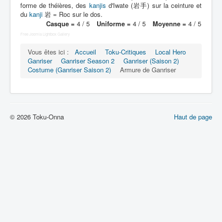
Lexique
forme de théières, des
kanjis
d'Iwate (岩手) sur la ceinture et
du
kanji
岩 = Roc sur le dos.
Tetsujin Ganriser Season 2 (鉄神
Casque =
4 / 5
Uniforme =
4 / 5
Moyenne =
4 / 5
ガンライザー シーズン 2) = Dieu de
Free Joomla Lightbox Gallery
fer Ganriser Saison 2
Vous êtes ici :
Accueil
Toku-Critiques
Local Hero
Ganriser
Ganriser Season 2
Ganriser (Saison 2)
Série
Costume (Ganriser Saison 2)
Armure de Ganriser
Personnages
Objets
© 2026 Toku-Onna
Haut de page
Lieux
Épisodes
Chronologie
Références
Superhéros
Entourage
Plus Cruelle Armée de Rasetsu