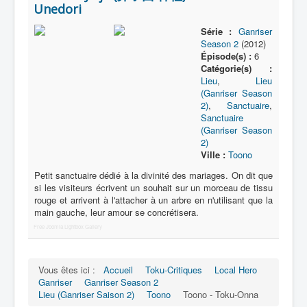
Unedori
Série :
Ganriser
Season 2
(2012)
Épisode(s) :
6
Catégorie(s) :
Lieu
,
Lieu
(Ganriser Season
2)
,
Sanctuaire
,
Sanctuaire
(Ganriser Season
2)
Ville :
Toono
Petit sanctuaire dédié à la divinité des mariages. On dit que
si les visiteurs écrivent un souhait sur un morceau de tissu
rouge et arrivent à l'attacher à un arbre en n'utilisant que la
main gauche, leur amour se concrétisera.
Free Joomla Lightbox Gallery
Vous êtes ici :
Accueil
Toku-Critiques
Local Hero
Ganriser
Ganriser Season 2
Lieu (Ganriser Saison 2)
Toono
Toono - Toku-Onna