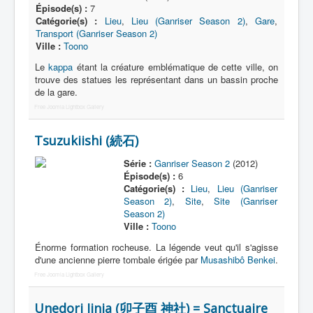
Épisode(s) :
7
Catégorie(s) :
Lieu
,
Lieu (Ganriser Season 2)
,
Gare
,
Transport (Ganriser Season 2)
Ville :
Toono
Le
kappa
étant la créature emblématique de cette ville, on
trouve des statues les représentant dans un bassin proche
de la gare.
Free Joomla Lightbox Gallery
Tsuzukiishi (続石)
Série :
Ganriser Season 2
(2012)
Épisode(s) :
6
Catégorie(s) :
Lieu
,
Lieu (Ganriser
Season 2)
,
Site
,
Site (Ganriser
Season 2)
Ville :
Toono
Énorme formation rocheuse. La légende veut qu'il s'agisse
d'une ancienne pierre tombale érigée par
Musashibô Benkei
.
Free Joomla Lightbox Gallery
Unedori Jinja (卯子酉 神社) = Sanctuaire