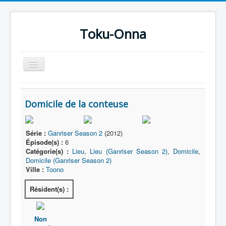
Toku-Onna
Basculer
la
navigation
Accueil
Domicile de la conteuse
Toku-Actrices
Toku-Critiques
Série :
Ganriser Season 2
(2012)
Séries
Épisode(s) :
6
Catégorie(s) :
Lieu
,
Lieu (Ganriser Season 2)
,
Domicile
,
Films
Domicile (Ganriser Season 2)
Ville :
Toono
COSAA
Résident(s) :
Dessins
Artiste Asperger
Non