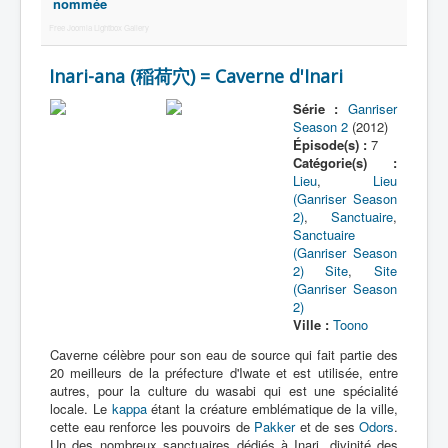
Lexique
nommée
Free Joomla Lightbox Gallery
Tetsujin Ganriser Season 2 (鉄神
ガンライザー シーズン 2) = Dieu de
Inari-ana (稲荷穴) = Caverne d'Inari
fer Ganriser Saison 2
Série :
Ganriser
Season 2
(2012)
Série
Épisode(s) :
7
Catégorie(s) :
Personnages
Lieu
,
Lieu
(Ganriser Season
Objets
2)
,
Sanctuaire
,
Sanctuaire
Lieux
(Ganriser Season
2)
Site
,
Site
Épisodes
(Ganriser Season
Chronologie
2)
Ville :
Toono
Références
Caverne célèbre pour son eau de source qui fait partie des
20 meilleurs de la préfecture d'Iwate et est utilisée, entre
Tous
autres, pour la culture du wasabi qui est une spécialité
locale. Le
kappa
étant la créature emblématique de la ville,
Récurrent
cette eau renforce les pouvoirs de
Pakker
et de ses
Odors
.
Un des nombreux sanctuaires dédiés à Inari, divinité des
Boutique