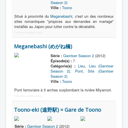
Season 2)
Ville :
Toono
Situé à proximité du
Meganebashi
, c'est un des nombreux
sites romantiques "propices aux demandes en mariage"
installés au Japon pour lutter contre la dénatalité.
Free Joomla Lightbox Gallery
Meganebashi (めがね橋)
Série :
Ganriser Season 2
(2012)
Épisode(s) :
7
Catégorie(s) :
Lieu
,
Lieu (Ganriser
Season 2)
,
Pont
,
Site (Ganriser
Season 2)
Ville :
Toono
Pont ferroviaire à 5 arches surplombant la rivière Miyamori.
Free Joomla Lightbox Gallery
Toono-eki (遠野駅) = Gare de Toono
Série :
Ganriser Season 2
(2012)