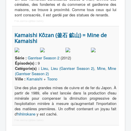
céréales, des fonderies et du commerce et gardienne des
maisons, se trouve à proximité. Comme tous ceux qui lui
Domicile
sont consacrés, il est gardé par des statues de renards.
École
Free Joomla Lightbox Gallery
Énergie
Kamaishi Kôzan (釜石 鉱山) = Mine de
Mine
Kamaishi
Musée
Série :
Ganriser Season 2
(2012)
Parc
Épisode(s) :
9
Catégorie(s) :
Lieu
,
Lieu (Ganriser Season 2)
,
Mine
,
Mine
Restauration
(Ganriser Season 2)
Ville :
Kamaishi
+
Toono
Sanctuaire
Une des plus grandes mines de cuivre et de fer du Japon. À
Science
partir de 1989, elle s'est lancée dans la production d'eau
minérale pour compenser la diminution progressive de
Site
l'exploitation minière à mesure qu'augmentait l'importation
des matières premières. Un coffret contenant un joyau fait
Sport
d'
hihiirokane
y est caché.
Transport
Free Joomla Lightbox Gallery
_