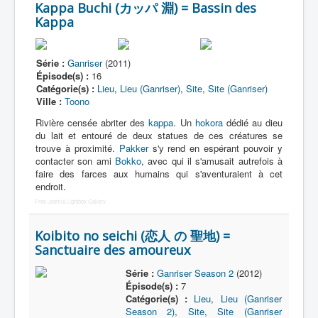
Kappa Buchi (カッパ 淵) = Bassin des
[]
Kappa
_
Hachimantai
Série :
Ganriser
(2011)
Ichinoseki
Épisode(s) :
16
Catégorie(s) :
Lieu
,
Lieu (Ganriser)
,
Site
,
Site (Ganriser)
Kamaishi
Ville :
Toono
Kitakami
Rivière censée abriter des
kappa
. Un
hokora
dédié au dieu
du lait et entouré de deux statues de ces créatures se
Kurihara
trouve à proximité.
Pakker
s'y rend en espérant pouvoir y
contacter son ami
Bokko
, avec qui il s'amusait autrefois à
Miyako
faire des farces aux humains qui s'aventuraient à cet
endroit.
Morioka
Free Joomla Lightbox Gallery
Shiwa
Koibito no seichi (恋人 の 聖地) =
Sumita
Sanctuaire des amoureux
Takizawa
Série :
Ganriser Season 2
(2012)
Épisode(s) :
7
Toono
Catégorie(s) :
Lieu
,
Lieu (Ganriser
Season 2)
,
Site
,
Site (Ganriser