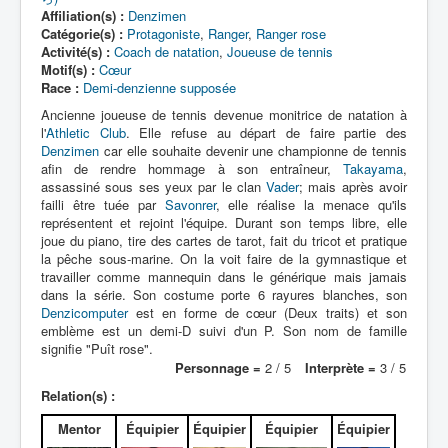
Lexique
Affiliation(s) :
Denzimen
Catégorie(s) :
Protagoniste
,
Ranger
,
Ranger rose
Denshi sentai Denziman (電子 戦
Activité(s) :
Coach de natation
,
Joueuse de tennis
隊 デンジマン) = Escadron
Motif(s) :
Cœur
électronique Denziman
Race :
Demi-denzienne supposée
Ancienne joueuse de tennis devenue monitrice de natation à
l'
Athletic Club
. Elle refuse au départ de faire partie des
Série
Denzimen
car elle souhaite devenir une championne de tennis
afin de rendre hommage à son entraîneur,
Takayama
,
Personnages
assassiné sous ses yeux par le clan
Vader
; mais après avoir
Mechas
failli être tuée par
Savonrer
, elle réalise la menace qu'ils
représentent et rejoint l'équipe. Durant son temps libre, elle
Objets
joue du piano, tire des cartes de tarot, fait du tricot et pratique
la pêche sous-marine. On la voit faire de la gymnastique et
Lieux
travailler comme mannequin dans le générique mais jamais
dans la série. Son costume porte 6 rayures blanches, son
Épisodes
Denzicomputer
est en forme de cœur (Deux traits) et son
emblème est un demi-D suivi d'un P. Son nom de famille
Chronologie
signifie "Puît rose".
Personnage =
2 / 5
Interprète =
3 / 5
Références
Relation(s) :
Fanservice
Mentor
Équipier
Équipier
Équipier
Équipier
Denzimen