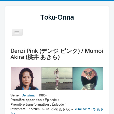
Toku-Onna
Basculer
la
navigation
Accueil
Denzi Pink (デンジ ピンク) / Momoi
Toku-Actrices
Akira (桃井 あきら)
Toku-Critiques
Séries
Films
COSAA
Série :
Denziman
(1980)
Dessins
Première apparition :
Épisode 1
Première transformation :
Épisode 1
Artiste Asperger
Interprète :
Koizumi Akira (小泉 あきら) =
Yumi Akira (弓 あき
ら)