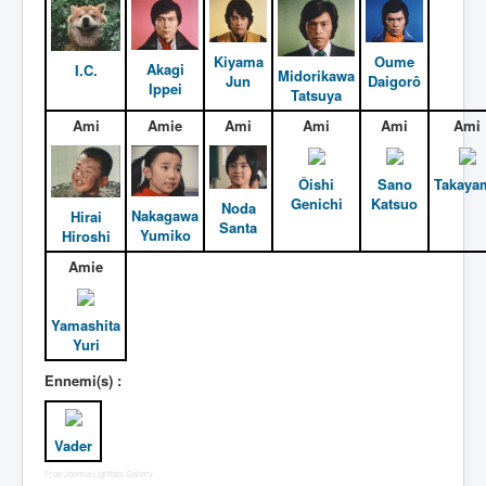
Entourage
Kiyama
Oume
Akagi
I.C.
Vader
Midorikawa
Jun
Daigorô
Ippei
Tatsuya
Autres
Ami
Amie
Ami
Ami
Ami
Ami
Déguisements
_
Ôishi
Sano
Takaya
Genichi
Katsuo
[]
Noda
Nakagawa
Hirai
Santa
_
Yumiko
Hiroshi
Généralités
Amie
Membres
Yamashita
Denzispark
Yuri
Accessoires
Ennemi(s) :
Armes
Vader
Pouvoirs
Free Joomla Lightbox Gallery
Attaques