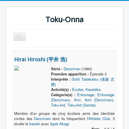
Toku-Onna
Basculer
la
navigation
Accueil
Hirai Hiroshi (平井 浩)
Toku-Actrices
Série :
Denziman
(1980)
Toku-Critiques
Première apparition :
Épisode 3
Interprète :
Gotô Tadakatsu (後藤 忠
Séries
勝)
Activité(s) :
Écolier
,
Karatéka
Films
Catégorie(s) :
Entourage
,
Entourage
COSAA
(Denziman)
,
Ami
,
Ami (Denziman)
,
Toku-kid
,
Toku-kid (Sentai)
Dessins
Membre d'un groupe de cinq écoliers amis des identités
civiles des
Denzimen
dont ils fréquentent l'
Athletic Club
. Il
Artiste Asperger
étudie le
karaté
avec
Ippei Akagi
.
Note =
0,5 / 5