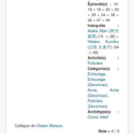
Épisode(s) :
15-
16 + 18 + 20 + 23
+ 26 + 34 + 38 +
42 + 47 + 49
Interprète :
Atake Mari (阿竹
真理)
(15 → 26) +
Hidaka Kumiko
(日高 久美子)
(34
→ 49)
Activité(s) :
Policière
Catégorie(s) :
Entourage
,
Entourage
(Denziman)
,
Amie
,
Amie
(Denziman)
,
Policière
(Denziman)
Archétype(s) :
Comic relief
Collègue de
Chieko Matsuo
.
Note =
0 / 5