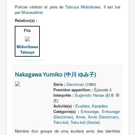
Policier vétéran et père de
Tatsuya Midorikawa
. Il est tué
par
Musasabirer
.
Relation(s) :
Fils
Midorikawa
Tatsuya
Free Joomla Lightbox Gallery
Nakagawa Yumiko (中川 ゆみ子)
Série :
Denziman
(1980)
Première apparition :
Épisode 3
Interprète :
Sugimoto Hanae (杉本 華
恵)
Activité(s) :
Écolière
,
Karatéka
Catégorie(s) :
Entourage
,
Entourage
(Denziman)
,
Amie
,
Amie (Denziman)
,
Toku-kid
,
Toku-kid (Sentai)
Membre d'un groupe de cinq écoliers amis des identités