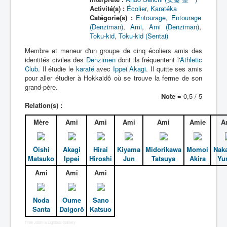
Activité(s) :
Écolier
,
Karatéka
Catégorie(s) :
Entourage
,
Entourage
(Denziman)
,
Ami
,
Ami (Denziman)
,
Toku-kid
,
Toku-kid (Sentai)
Membre et meneur d'un groupe de cinq écoliers amis des
identités civiles des
Denzimen
dont ils fréquentent l'
Athletic
Club
. Il étudie le
karaté
avec
Ippei Akagi
. Il quitte ses amis
pour aller étudier à Hokkaidô où se trouve la ferme de son
grand-père.
Note =
0,5 / 5
Relation(s) :
Mère
Ami
Ami
Ami
Ami
Amie
A
Ôishi
Akagi
Hirai
Kiyama
Midorikawa
Momoi
Nak
Matsuko
Ippei
Hiroshi
Jun
Tatsuya
Akira
Yu
Ami
Ami
Ami
Noda
Oume
Sano
Santa
Daigorô
Katsuo
Free Joomla Lightbox Gallery