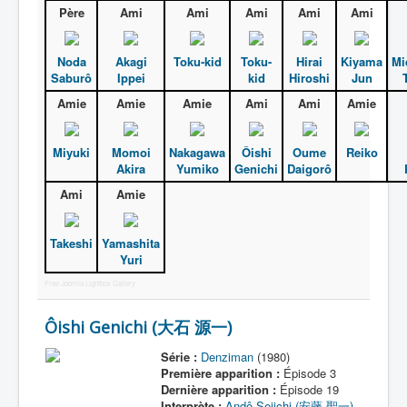
Père
Ami
Ami
Ami
Ami
Ami
Noda
Akagi
Toku-kid
Toku-
Hirai
Kiyama
Mi
Saburô
Ippei
kid
Hiroshi
Jun
Amie
Amie
Amie
Ami
Ami
Amie
Miyuki
Momoi
Nakagawa
Ôishi
Oume
Reiko
Akira
Yumiko
Genichi
Daigorô
Ami
Amie
Takeshi
Yamashita
Yuri
Free Joomla Lightbox Gallery
Ôishi Genichi (大石 源一)
Série :
Denziman
(1980)
Première apparition :
Épisode 3
Dernière apparition :
Épisode 19
Interprète :
Andô Seiichi (安藤 聖一)