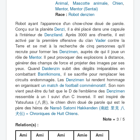
Animal
,
Mascotte animale
,
Chien
,
Mentor
,
Mentor (Sentai)
Entourage
Race :
Robot denzien
Vader
Robot ayant l'apparence d'un chow-chow doué de parole.
Conçu sur la planète
Denzi
, il a été placé dans une capsule
Autres
à l'intérieur de
Denziland
. Après 3000 ans d'inertie, il est
activé par la première offensive du clan
Vader
contre la
Déguisements
Terre et se met à la recherche de cinq personnes qu'il
_
recrute pour former les
Denzimen
, auprès de qui il joue un
rôle de
Mentor
. Il peut provoquer des explosions à distance,
[]
générer des champs de force et projeter des images par ses
_
yeux. Quand
Daidenzin
subit des dégâts irréparables en
combattant
Banrikimons
, il se sacrifie pour remplacer les
Tous
circuits endommagés. Les
Denzimen
lui rendent hommage
en organisant
un match de football commémoratif
. Son nom
Allié
vient peut-être du fait que le D de l'emblème des
Denzimen
ressemble à un I suivi d'un C inversé. Il est inspiré de
Ami
Yatsufusa (八房), le chien divin doué de parole qui est le
père des héros de
Famille
Nansô Satomi Hakkenden (南総 里見 八
犬伝) = Chroniques de Huit Chiens
.
Note =
3 / 5
Relation(s) :
Ami
Ami
Ami
Amie
Ami