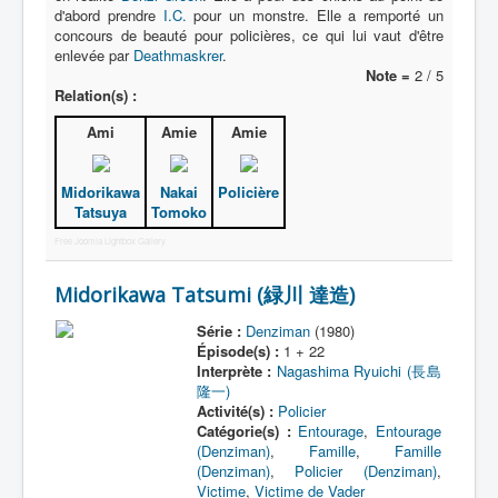
d'abord prendre
I.C.
pour un monstre. Elle a remporté un
concours de beauté pour policières, ce qui lui vaut d'être
enlevée par
Deathmaskrer
.
Note =
2 / 5
Relation(s) :
Ami
Amie
Amie
Midorikawa
Nakai
Policière
Tatsuya
Tomoko
Free Joomla Lightbox Gallery
Midorikawa Tatsumi (緑川 達造)
Série :
Denziman
(1980)
Épisode(s) :
1 + 22
Interprète :
Nagashima Ryuichi (長島
隆一)
Activité(s) :
Policier
Catégorie(s) :
Entourage
,
Entourage
(Denziman)
,
Famille
,
Famille
(Denziman)
,
Policier (Denziman)
,
Victime
,
Victime de Vader