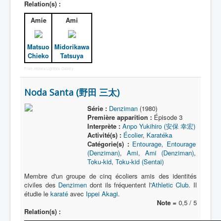
Relation(s) :
Amie
Ami
Matsuo
Midorikawa
Chieko
Tatsuya
Free Joomla Lightbox Gallery
Noda Santa (野田 三太)
Série :
Denziman
(1980)
Première apparition :
Épisode 3
Interprète :
Anpo Yukihiro (安保 幸宏)
Activité(s) :
Écolier
,
Karatéka
Catégorie(s) :
Entourage
,
Entourage
(Denziman)
,
Ami
,
Ami (Denziman)
,
Toku-kid
,
Toku-kid (Sentai)
Membre d'un groupe de cinq écoliers amis des identités
civiles des
Denzimen
dont ils fréquentent l'
Athletic Club
. Il
étudie le
karaté
avec
Ippei Akagi
.
Note =
0,5 / 5
Relation(s) :