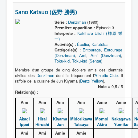
Sano Katsuo (佐野 勝男)
Série :
Denziman
(1980)
Première apparition :
Épisode 3
Interprète :
Kakihara Eiichi (柿原 栄
一)
Activité(s) :
Écolier
,
Karatéka
Catégorie(s) :
Entourage
,
Entourage
(Denziman)
,
Ami
,
Ami (Denziman)
,
Toku-kid
,
Toku-kid (Sentai)
Membre d'un groupe de cinq écoliers amis des identités
civiles des
Denzimen
dont ils fréquentent l'
Athletic Club
. Il
raffole de la cuisine de Jun Kiyama (
Denzi Yellow
).
Note =
0,5 / 5
Relation(s) :
Ami
Ami
Ami
Ami
Amie
Amie
A
Akagi
Hirai
Kiyama
Midorikawa
Momoi
Nakagawa
N
Ippei
Hiroshi
Jun
Tatsuya
Akira
Yumiko
Sa
Ami
Ami
Amie
Amie