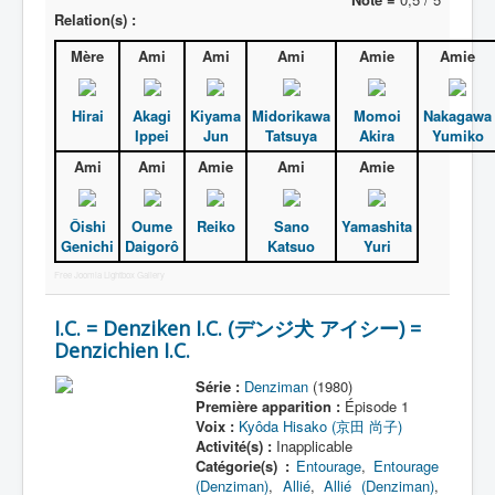
Lexique
Relation(s) :
Denshi sentai Denziman (電子 戦
Mère
Ami
Ami
Ami
Amie
Amie
隊 デンジマン) = Escadron
électronique Denziman
Hirai
Akagi
Kiyama
Midorikawa
Momoi
Nakagawa
Ippei
Jun
Tatsuya
Akira
Yumiko
Série
Ami
Ami
Amie
Ami
Amie
Personnages
Mechas
Ôishi
Oume
Reiko
Sano
Yamashita
Genichi
Daigorô
Katsuo
Yuri
Objets
Free Joomla Lightbox Gallery
Lieux
I.C. = Denziken I.C. (デンジ犬 アイシー) =
Épisodes
Denzichien I.C.
Chronologie
Série :
Denziman
(1980)
Première apparition :
Épisode 1
Références
Voix :
Kyôda Hisako (京田 尚子)
Activité(s) :
Inapplicable
Fanservice
Catégorie(s) :
Entourage
,
Entourage
(Denziman)
,
Allié
,
Allié (Denziman)
,
Denzimen