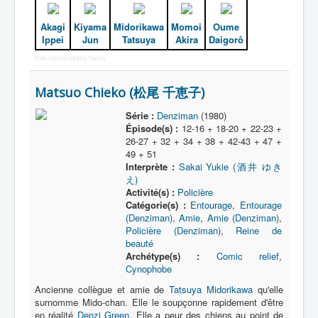
Akagi
Kiyama
Midorikawa
Momoi
Oume
Ippei
Jun
Tatsuya
Akira
Daigorô
Free Joomla Lightbox Gallery
Matsuo Chieko (松尾 千恵子)
Série :
Denziman
(1980)
Épisode(s) :
12-16 + 18-20 + 22-23 +
26-27 + 32 + 34 + 38 + 42-43 + 47 +
49 + 51
Interprète :
Sakai Yukie (酒井 ゆき
え)
Activité(s) :
Policière
Catégorie(s) :
Entourage
,
Entourage
(Denziman)
,
Amie
,
Amie (Denziman)
,
Policière (Denziman)
,
Reine de
beauté
Archétype(s) :
Comic relief
,
Cynophobe
Ancienne collègue et amie de
Tatsuya Midorikawa
qu'elle
surnomme Mido-chan. Elle le soupçonne rapidement d'être
en réalité
Denzi Green
. Elle a peur des chiens au point de