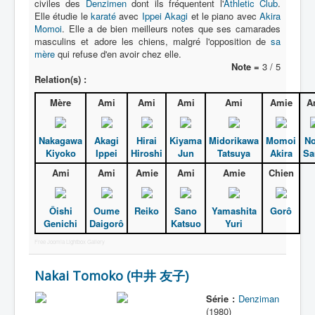
civiles des
Denzimen
dont ils fréquentent l'
Athletic Club
.
Elle étudie le
karaté
avec
Ippei Akagi
et le piano avec
Akira
Momoi
. Elle a de bien meilleurs notes que ses camarades
masculins et adore les chiens, malgré l'opposition de
sa
mère
qui refuse d'en avoir chez elle.
Note =
3 / 5
Relation(s) :
Mère
Ami
Ami
Ami
Ami
Amie
A
Nakagawa
Akagi
Hirai
Kiyama
Midorikawa
Momoi
N
Kiyoko
Ippei
Hiroshi
Jun
Tatsuya
Akira
Sa
Ami
Ami
Amie
Ami
Amie
Chien
Ôishi
Oume
Reiko
Sano
Yamashita
Gorô
Genichi
Daigorô
Katsuo
Yuri
Free Joomla Lightbox Gallery
Nakai Tomoko (中井 友子)
Série :
Denziman
(1980)