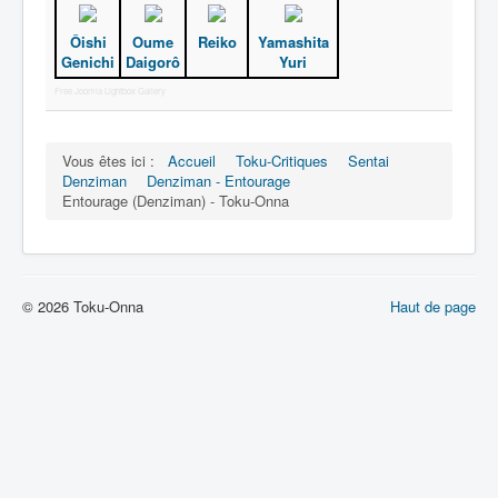
Ôishi
Oume
Reiko
Yamashita
Genichi
Daigorô
Yuri
Free Joomla Lightbox Gallery
Vous êtes ici :
Accueil
Toku-Critiques
Sentai
Denziman
Denziman - Entourage
Entourage (Denziman) - Toku-Onna
© 2026 Toku-Onna
Haut de page