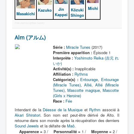
Michi
Jin
Kôzuki
Kazuko
Protagoniste
Masakichi
Kappei
Shingo
Entourage
Free Joomla Lightbox Gallery
Antagoniste
Alm (アルム)
Monstre
Série :
Miracle Tunes
(2017)
Première apparition :
Épisode 1
Autre
Interprète :
Yoshimoto Reika (吉元 れ
Animal
いか)
Activité(s) :
Inapplicable
Race
Affiliation :
Rythms
Catégorie(s) :
Entourage
,
Entourage
Archétype
(Miracle Tunes)
,
Allié
,
Allié (Miracle
Tunes)
,
Mascotte magique
,
Mascotte
_
(Girls x Heroine)
[]
Race :
Fée
_
Intendant de la
Déesse de la Musique
et
Rythm
associé à
Akari Shiratori
. Son nom est peut-être dérivé de Alto. Il
Nom
retourne dans son monde après la récupération des derniers
Sound Jewels
Catégorie
et la défaite de
Maô
.
Apparence =
3 /
Personnalité =
1 /
Moyenne =
2 /