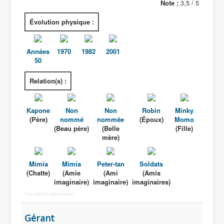
Note :
3,5 / 5
Évolution physique :
Années
1970
1982
2001
50
Relation(s) :
Kapone
Non
Non
Robin
Minky
(Père)
nommé
nommée
(Époux)
Momo
(Beau père)
(Belle
(Fille)
mère)
Mimia
Mimia
Peter-tan
Soldats
(Chatte)
(Amie
(Ami
(Amis
imaginaire)
imaginaire)
imaginaires)
Free Joomla Lightbox Gallery
Gérant