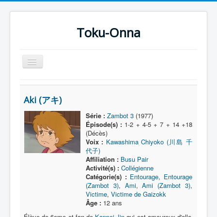
Toku-Onna
Basculer
la
navigation
Accueil
Aki (アキ)
Toku-Actrices
Série :
Zambot 3
(1977)
Toku-Critiques
Épisode(s) :
1-2 + 4-5 + 7 + 14 +18
(Décès)
Séries
Voix :
Kawashima Chiyoko (川島 千
代子)
Films
Affiliation :
Busu Pair
COSAA
Activité(s) :
Collégienne
Catégorie(s) :
Entourage
,
Entourage
Dessins
(Zambot 3)
,
Ami
,
Ami (Zambot 3)
,
Victime
,
Victime de Gaizokk
Artiste Asperger
Âge :
12 ans
Élève de 6eme et fan de
Kappei Jin
qui est amoureux d'elle.