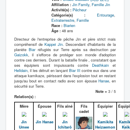
Affiliation :
Jin Family
,
Famille Jin
Activité(s) :
Pêcheur
Catégorie(s) :
Entourage
,
Extraterrestre
,
Famille
Race :
Biarien
Âge :
48 ans
Directeur de l'entreprise de pêche Jin et père strict mais
compréhensif de
Kappei Jin
. Descendant d'habitants de la
planète
Biar
réfugiés sur Terre après sa destruction par
Gaizokk
, il s'efforce de protéger son monde d'adoption
contre ces derniers. Durant la bataille finale , constatant que
ses équipiers sont impuissants contre
Deathkain
et
Helldain
, il les détruit en lançant
Biar III
contre eux dans une
attaque kamikaze, périssant dans l'explosion tout en restant
jusqu'au bout en contact radio avec son épouse
Hanae
, en
sécurité sur Terre.
Note =
3 / 5
Relation(s) :
Mère
Épouse
Fils aîné
Fils
Équipier
Équipi
cadet
Jin
Jin Hanae
Jin
Kamikita
Kamik
Umee
Ichitarô
Heizaemon
Keik