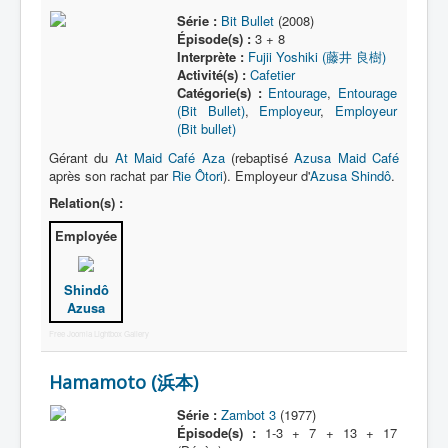
Série :
Bit Bullet
(2008)
Épisode(s) :
3 + 8
Interprète :
Fujii Yoshiki (藤井 良樹)
Activité(s) :
Cafetier
Catégorie(s) :
Entourage
,
Entourage
(Bit Bullet)
,
Employeur
,
Employeur
(Bit bullet)
Gérant du
At Maid Café Aza
(rebaptisé
Azusa Maid Café
après son rachat par
Rie Ôtori
). Employeur d'
Azusa Shindô
.
Relation(s) :
Employée
Shindô
Azusa
Free Joomla Lightbox Gallery
Hamamoto (浜本)
Série :
Zambot 3
(1977)
Épisode(s) :
1-3 + 7 + 13 + 17