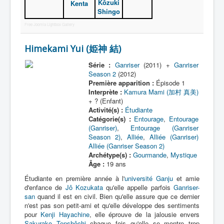
Kôzuki
Kenta
Shingo
Free Joomla Lightbox Gallery
Himekami Yui (姫神 結)
Série :
Ganriser
(2011) +
Ganriser
Season 2
(2012)
Première apparition :
Épisode 1
Interprète :
Kamura Mami (加村 真美)
+ ? (Enfant)
Activité(s) :
Étudiante
Catégorie(s) :
Entourage
,
Entourage
(Ganriser)
,
Entourage (Ganriser
Season 2)
,
Alliée
,
Alliée (Ganriser)
Alliée (Ganriser Season 2)
Archétype(s) :
Gourmande
,
Mystique
Âge :
19 ans
Étudiante en première année à l'
université Ganju
et amie
d'enfance de
Jô Kozukata
qu'elle appelle parfois
Ganriser-
san
quand il est en civil. Bien qu'elle assure que ce dernier
n'est pas son petit-ami et qu'elle développe des sentiments
pour
Kenji Hayachine
, elle éprouve de la jalousie envers
Sakurako Tenshôchi
chaque fois qu'elle se montre trop