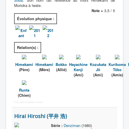
Soba
. Son nom fait référence au mont Himekami de
Morioka à Iwate.
Note =
3,5 / 5
Évolution physique :
Enf
201
201
ant
1
2
Relation(s) :
Himekami
Himekami
Bokko
Hayachine
Kozukata
Kurikoma
(Père)
(Mère)
(Allié)
Kenji
Jô
Tôko
(Ami)
(Ami)
(Amie)
Runta
(Chien)
Free Joomla Lightbox Gallery
Hirai Hiroshi (平井 浩)
Série :
Denziman
(1980)