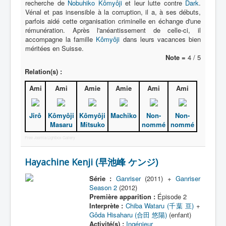
recherche de
Nobuhiko Kômyôji
et leur lutte contre
Dark
.
Vénal et pas insensible à la corruption, il a, à ses débuts,
parfois aidé cette organisation criminelle en échange d'une
rémunération. Après l'anéantissement de celle-ci, il
accompagne la famille
Kômyôji
dans leurs vacances bien
méritées en Suisse.
Note =
4 / 5
Relation(s) :
Ami
Ami
Amie
Amie
Ami
Ami
Jirô
Kômyôji
Kômyôji
Machiko
Non-
Non-
Masaru
Mitsuko
nommé
nommé
Free Joomla Lightbox Gallery
Hayachine Kenji (早池峰 ケンジ)
Série :
Ganriser
(2011) +
Ganriser
Season 2
(2012)
Première apparition :
Épisode 2
Interprète :
Chiba Wataru (千葉 亘)
+
Gôda Hisaharu (合田 悠陽)
(enfant)
Activité(s) :
Ingénieur