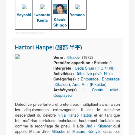
Hayashi
Iwamoto
Yamada
Kôzuki
Kenta
Shingo
Free Joomla Lightbox Gallery
Hattori Hanpei (服部 半平)
Série :
Kikaider
(1972)
Première apparition :
Épisode 2
Interprète :
Ueda Shun (うえだ 峻)
Activité(s) :
Détective privé
,
Ninja
Catégorie(s) :
Entourage
,
Entourage
(Kikaider)
,
Ami
,
Ami (Kikaider)
Archétype(s) :
Comic relief
,
Cosplayeur
Détective privé farfelu et prétentieux multipliant sans raison
les déguisements extravagants. Il est le seizième
descendant du célèbre
ninja
Hanzô Hattori
et en tant que
tel, maîtrise certaines techniques hautement fantaisistes
comme le regonflage de pneu. Il aide
Jirô / Kikaider
qu'il
appelle Mister Jirô,
Mitsuko
et
Masaru Kômyôji
dans leur