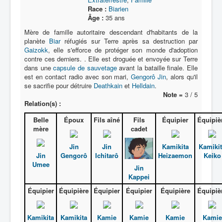
Race :
Biarien
Âge :
35 ans
Mère de famille autoritaire descendant d'habitants de la
planète
Biar
réfugiés sur Terre après sa destruction par
Gaizokk
, elle s'efforce de protéger son monde d'adoption
contre ces derniers. . Elle est droguée et envoyée sur Terre
dans une
capsule de sauvetage
avant la bataille finale. Elle
est en contact radio avec son mari,
Gengorô Jin
, alors qu'il
se sacrifie pour détruire
Deathkain
et
Helldain
.
Note =
3 / 5
Relation(s) :
Belle
Époux
Fils aîné
Fils
Équipier
Équipiè
mère
cadet
Jin
Jin
Kamikita
Kamiki
Jin
Gengorô
Ichitarô
Heizaemon
Keiko
Umee
Jin
Kappei
Équipier
Équipière
Équipier
Équipier
Équipière
Équipiè
Kamikita
Kamikita
Kamie
Kamie
Kamie
Kamie