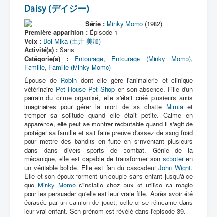
Daisy (デイジー)
Série :
Minky Momo
(1982)
Première apparition :
Épisode 1
Voix :
Doi Mika (土井 美加)
Activité(s) :
Sans
Catégorie(s) :
Entourage
,
Entourage (Minky Momo)
,
Famille
,
Famille (Minky Momo)
Épouse de
Robin
dont elle gère l'animalerie et clinique
vétérinaire
Pet House Pet Shop
en son absence. Fille d'un
parrain du crime organisé, elle s'était créé plusieurs amis
imaginaires pour gérer la mort de sa chatte
Mimia
et
tromper sa solitude quand elle était petite. Calme en
apparence, elle peut se montrer redoutable quand il s'agit de
protéger sa famille et sait faire preuve d'assez de sang froid
pour mettre des bandits en fuite en s'inventant plusieurs
dans dans divers sports de combat. Génie de la
mécanique, elle est capable de transformer son
scooter
en
un véritable bolide. Elle est fan du cascadeur
John Wight
.
Elle et son époux forment un couple sans enfant jusqu'à ce
que
Minky Momo
s'installe chez eux et utilise sa magie
pour les persuader qu'elle est leur vraie fille. Après avoir été
écrasée par un camion de jouet, celle-ci se réincarne dans
leur vrai enfant. Son prénom est révélé dans l'épisode 39.