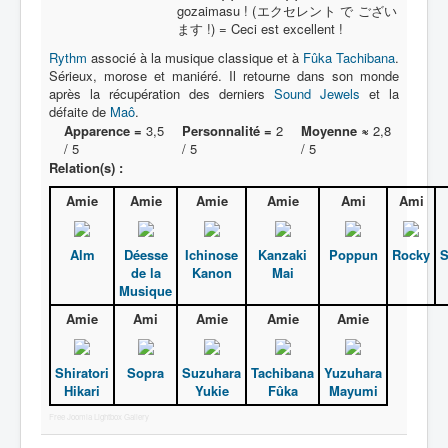
gozaimasu ! (エクセレント で ござい
ます !) = Ceci est excellent !
Rythm
associé à la musique classique et à
Fûka Tachibana
.
Sérieux, morose et maniéré. Il retourne dans son monde
après la récupération des derniers
Sound Jewels
et la
défaite de
Maô
.
Apparence =
3,5
Personnalité =
2
Moyenne ≈
2,8
/ 5
/ 5
/ 5
Relation(s) :
Amie
Amie
Amie
Amie
Ami
Ami
Alm
Déesse
Ichinose
Kanzaki
Poppun
Rocky
S
de la
Kanon
Mai
Musique
Amie
Ami
Amie
Amie
Amie
Shiratori
Sopra
Suzuhara
Tachibana
Yuzuhara
Hikari
Yukie
Fûka
Mayumi
Free Joomla Lightbox Gallery