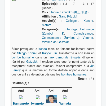
Épisode(s) :
1-3 + 7 + 13 + 17
(Décès)
Voix :
Inoue Kazuhiko (井上 和彦)
Affiliation :
Gang Kôzuki
Activité(s) :
Collégien
,
Kenshi
,
Motard
Catégorie(s) :
Entourage
,
Entourage
(Zambot 3)
,
Connaissance
,
Connaissance (Zambot 3)
,
Victime
,
Victime de Gaizokk
Biker pratiquant le
kendô
mais se faisant facilement battre
par
Shingo Kôzuki
et
Kappei Jin
. Transformé à son insu en
bombe humaine
dans un
faux camp de réfugiés
dirigé en
réalité par
Gaizokk
, il explose alors que l'ennemi tente de le
recapturer durant son évasion, faisant comprendre à la
Jin
Family
que la marque en forme d'étoile apparue dans son
dos durant sa détention désigne les
bombes humaines
.
Note =
1 / 5
Relation(s) :
Ami
Ami
Ami
Ami
Hamamoto
Iwamoto
Yamada