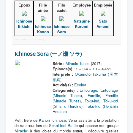
Époux
Fille
Fils
Employée
Employée
aînée
cadet
Ichinose
Natsume
Satô
Eikichi
Ichinose
Ichinose
Kurumi
Amami
Kanon
Sora
Free Joomla Lightbox Gallery
Ichinose Sora (一ノ瀬 ソラ)
Série :
Miracle Tunes
(2017)
Épisode(s) :
1 + 3-4 + 10 + 49-51
Interprète :
Okamoto Takuma (岡本
拓真)
Activité(s) :
Écolier
Catégorie(s) :
Entourage
,
Entourage
(Miracle Tunes)
,
Famille
,
Famille
(Miracle Tunes)
,
Toku-kid
,
Toku-kid
(Girls x Heroine)
,
Toku-kid (Henshin
Heroine)
Petit frère de
Kanon Ichinose
. Venu assister à la prestation
de sa sœur lors du
Sekai Idol Battle
qui oppose son groupe
Miracle²
à des idoles du monde entier, il découvre qu'elles