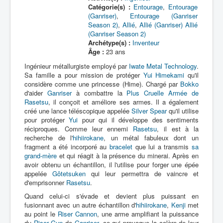
Catégorie(s) :
Entourage
,
Entourage
(Ganriser)
,
Entourage (Ganriser
Season 2)
,
Allié
,
Allié (Ganriser)
Allié
(Ganriser Season 2)
Archétype(s) :
Inventeur
Âge :
23 ans
Ingénieur métallurgiste employé par
Iwate Metal Technology
.
Sa famille a pour mission de protéger
Yui Himekami
qu'il
considère comme une princesse (Hime). Chargé par
Bokko
d'aider
Ganriser
à combattre la
Plus Cruelle Armée de
Rasetsu
, il conçoit et améliore ses armes. Il a également
créé une lance téléscopique appelée
Silver Spear
qu'il utilise
pour protéger
Yui
pour qui il développe des sentiments
réciproques. Comme leur ennemi
Rasetsu
, il est à la
recherche de l'
hihiirokane
, un métal fabuleux dont un
fragment a été incorporé au
bracelet
que lui a transmis
sa
grand-mère
et qui réagit à la présence du minerai. Après en
avoir obtenu un échantillon, il l'utilise pour forger une épée
appelée
Gôtetsuken
qui leur permettra de vaincre et
d'emprisonner
Rasetsu
.
Quand celui-ci s'évade et devient plus puissant en
fusionnant avec un autre échantillon d'
hihiirokane
,
Kenji
met
au point le
Riser Cannon
, une arme amplifiant la puissance
du
Riser Gun
de
Ganriser
, ce qui provoque la colère de leur