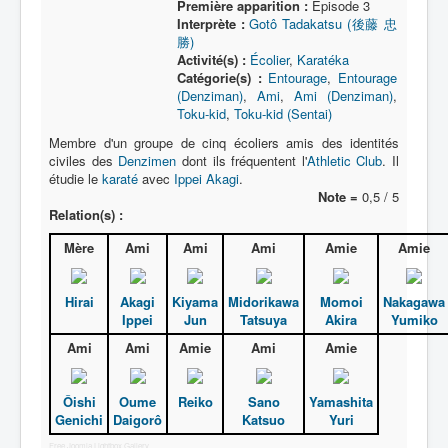
Première apparition :
Épisode 3
Interprète :
Gotô Tadakatsu (後藤 忠
勝)
Activité(s) :
Écolier
,
Karatéka
Catégorie(s) :
Entourage
,
Entourage
(Denziman)
,
Ami
,
Ami (Denziman)
,
Toku-kid
,
Toku-kid (Sentai)
Membre d'un groupe de cinq écoliers amis des identités
civiles des
Denzimen
dont ils fréquentent l'
Athletic Club
. Il
étudie le
karaté
avec
Ippei Akagi
.
Note =
0,5 / 5
Relation(s) :
Mère
Ami
Ami
Ami
Amie
Amie
Hirai
Akagi
Kiyama
Midorikawa
Momoi
Nakagawa
Ippei
Jun
Tatsuya
Akira
Yumiko
Ami
Ami
Amie
Ami
Amie
Ôishi
Oume
Reiko
Sano
Yamashita
Genichi
Daigorô
Katsuo
Yuri
Free Joomla Lightbox Gallery