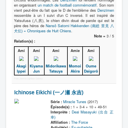
en organisant
un match de football commémoratif
. Son nom
vient peut-être du fait que le D de l'emblème des
Denzimen
ressemble à un I suivi d'un C inversé. Il est inspiré de
Yatsufusa (八房), le chien divin doué de parole qui est le
père des héros de
Nansô Satomi Hakkenden (南総 里見 八
犬伝) = Chroniques de Huit Chiens
.
Note =
3 / 5
Relation(s) :
Ami
Ami
Ami
Amie
Ami
Akagi
Kiyama
Midorikawa
Momoi
Oume
Ippei
Jun
Tatsuya
Akira
Daigorô
Free Joomla Lightbox Gallery
Ichinose Eikichi (一ノ瀬 永吉)
Série :
Miracle Tunes
(2017)
Épisode(s) :
1 + 3-4 + 10 + 49-51
Interprète :
Deai Masayuki (出合 正
幸)
Affiliation :
The Force
Activité(s) :
Ex-guitariste