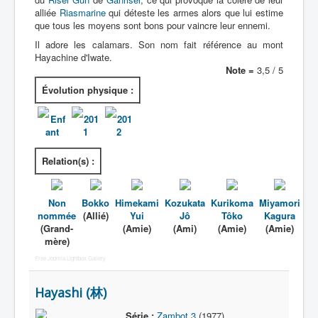
alliée
Riasmarine
qui déteste les armes alors que lui estime
que tous les moyens sont bons pour vaincre leur ennemi.
Il adore les calamars. Son nom fait référence au mont
Hayachine d'Iwate.
Note =
3,5 / 5
Évolution physique :
Enf
201
201
ant
1
2
Relation(s) :
Non
Bokko
Himekami
Kozukata
Kurikoma
Miyamori
nommée
(Allié)
Yui
Jô
Tôko
Kagura
(Grand-
(Amie)
(Ami)
(Amie)
(Amie)
mère)
Free Joomla Lightbox Gallery
Hayashi (林)
Série :
Zambot 3
(1977)