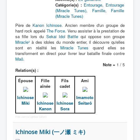
Catégorie(s) :
Entourage
,
Entourage
(Miracle Tunes)
,
Famille
,
Famille
(Miracle Tunes)
Père de
Kanon Ichinose
. Ancien membre d'un groupe de
hard rock appelé
The Force
. Venu assister à la prestation de
sa fille lors du
Sekai Idol Battle
qui oppose son groupe
Miracle²
à des idoles du monde entier, il découvre qu'elles
sont en réalité les
Miracle Tunes
quand elles se
transforment en direct pour livrer leur bataille finale contre
Maô
.
Note =
1 / 5
Relation(s) :
Épouse
Fille
Fils
Ami
aînée
cadet
Ichinose
Imamoto
Miki
Ichinose
Ichinose
Seitarô
Kanon
Sora
Free Joomla Lightbox Gallery
Ichinose Miki (一ノ瀬 ミキ)