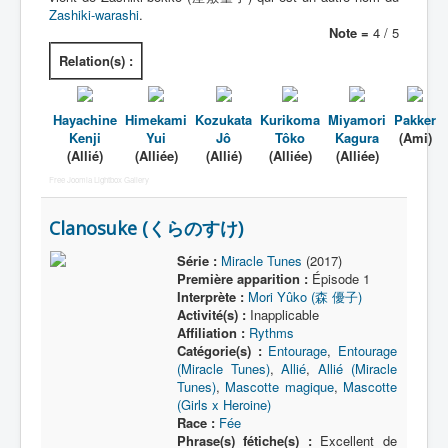
Zashiki-warashi
.
Note =
4 / 5
Relation(s) :
Hayachine
Himekami
Kozukata
Kurikoma
Miyamori
Pakker
Kenji
Yui
Jô
Tôko
Kagura
(Ami)
(Allié)
(Alliée)
(Allié)
(Alliée)
(Alliée)
Free Joomla Lightbox Gallery
Clanosuke (くらのすけ)
Série :
Miracle Tunes
(2017)
Première apparition :
Épisode 1
Interprète :
Mori Yûko (森 優子)
Activité(s) :
Inapplicable
Affiliation :
Rythms
Catégorie(s) :
Entourage
,
Entourage
(Miracle Tunes)
,
Allié
,
Allié (Miracle
Tunes)
,
Mascotte magique
,
Mascotte
(Girls x Heroine)
Race :
Fée
Phrase(s) fétiche(s) :
Excellent de