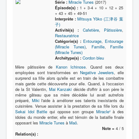
Série :
Miracle Tunes
(2017)
Épisode(s) :
1 + 3-4 + 10 + 12 + 25
+ 43 + 45 + 49-51
Interprète :
Mitsuya Yôko (三津谷 葉
子)
Activité(s) :
Cafetière
,
Pâtissière
,
Restauratrice
Catégorie(s) :
Entourage
,
Entourage
(Miracle Tunes)
,
Famille
,
Famille
(Miracle Tunes)
Archétype(s) :
Cordon bleu
Mère pâtissière de
Kanon Ichinose
. Quand ses deux
employées sont transformées en
Negative Jewelers
, elle
surprend sa fille alors qu'elle est en train de les combattre
mais garde cette découverte pour elle. Quand, à l'occasion
de la St Valentin,
Mai Kanzaki
décide d'offrir à son père le
même gâteau que sa mère décédée lui avait autrefois
préparé,
Miki
l'aide à améliorer ses talents inexistants de
cuisinière. Venue assister à la prestation de sa fille lors du
Sekai Idol Battle
qui oppose son groupe
Miracle²
à des
idoles du monde entier, elle est témoin de la bataille finale
opposant les
Miracle Tunes
à
Maô
.
Note =
4 / 5
Relation(s) :