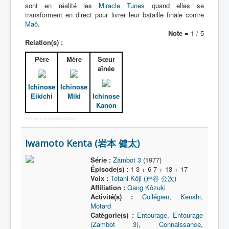
sont en réalité les
Miracle Tunes
quand elles se
transforment en direct pour livrer leur bataille finale contre
Maô
.
Note =
1 / 5
Relation(s) :
Père
Mère
Sœur
aînée
Ichinose
Ichinose
Eikichi
Miki
Ichinose
Kanon
Free Joomla Lightbox Gallery
Iwamoto Kenta (岩本 健太)
Série :
Zambot 3
(1977)
Épisode(s) :
1-3 + 6-7 + 13 + 17
Voix :
Totani Kôji (戸谷 公次)
Affiliation :
Gang Kôzuki
Activité(s) :
Collégien
,
Kenshi
,
Motard
Catégorie(s) :
Entourage
,
Entourage
(Zambot 3)
,
Connaissance
,