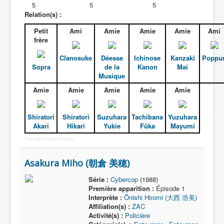
Activité
5
5
5
Relation(s) :
All
Petit
Ami
Amie
Amie
Amie
Ami
A
frère
B
Clanosuke
Déesse
Ichinose
Kanzaki
Poppu
Sopra
de la
Kanon
Mai
C
Musique
Amie
Amie
Amie
Amie
Amie
D
E
Shiratori
Shiratori
Suzuhara
Tachibana
Yuzuhara
F
Akari
Hikari
Yukie
Fûka
Mayumi
Free Joomla Lightbox Gallery
G
H
Asakura Miho (朝倉 美穂)
I
Série :
Cybercop
(1988)
Première apparition :
Épisode 1
J
Interprète :
Ônishi Hiromi (大西 浩美)
Affiliation(s) :
ZAC
K
Activité(s) :
Policière