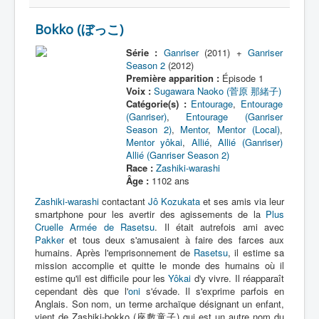
Z
Bokko (ぼっこ)
Série :
Ganriser
(2011) +
Ganriser
Season 2
(2012)
Première apparition :
Épisode 1
Voix :
Sugawara Naoko (菅原 那緒子)
Catégorie(s) :
Entourage
,
Entourage
(Ganriser)
,
Entourage (Ganriser
Season 2)
,
Mentor
,
Mentor (Local)
,
Mentor yôkai
,
Allié
,
Allié (Ganriser)
Allié (Ganriser Season 2)
Race :
Zashiki-warashi
Âge :
1102 ans
Zashiki-warashi
contactant
Jô Kozukata
et ses amis via leur
smartphone pour les avertir des agissements de la
Plus
Cruelle Armée de Rasetsu
. Il était autrefois ami avec
Pakker
et tous deux s'amusaient à faire des farces aux
humains. Après l'emprisonnement de
Rasetsu
, il estime sa
mission accomplie et quitte le monde des humains où il
estime qu'il est difficile pour les
Yôkai
d'y vivre. Il réapparaît
cependant dès que l'
oni
s'évade. Il s'exprime parfois en
Anglais. Son nom, un terme archaïque désignant un enfant,
vient de Zashiki-bokko (座敷童子) qui est un autre nom du