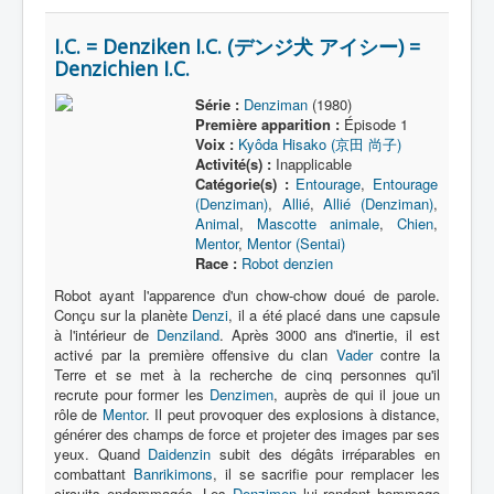
I.C. = Denziken I.C. (デンジ犬 アイシー) =
Denzichien I.C.
Série :
Denziman
(1980)
Première apparition :
Épisode 1
Voix :
Kyôda Hisako (京田 尚子)
Activité(s) :
Inapplicable
Catégorie(s) :
Entourage
,
Entourage
(Denziman)
,
Allié
,
Allié (Denziman)
,
Animal
,
Mascotte animale
,
Chien
,
Mentor
,
Mentor (Sentai)
Race :
Robot denzien
Robot ayant l'apparence d'un chow-chow doué de parole.
Conçu sur la planète
Denzi
, il a été placé dans une capsule
à l'intérieur de
Denziland
. Après 3000 ans d'inertie, il est
activé par la première offensive du clan
Vader
contre la
Terre et se met à la recherche de cinq personnes qu'il
recrute pour former les
Denzimen
, auprès de qui il joue un
rôle de
Mentor
. Il peut provoquer des explosions à distance,
générer des champs de force et projeter des images par ses
yeux. Quand
Daidenzin
subit des dégâts irréparables en
combattant
Banrikimons
, il se sacrifie pour remplacer les
circuits endommagés. Les
Denzimen
lui rendent hommage