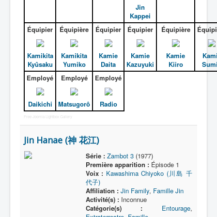
Jin
Kappei
Équipier
Équipière
Équipier
Équipier
Équipière
Équipi
Kamikita
Kamikita
Kamie
Kamie
Kamie
Kam
Kyûsaku
Yumiko
Daita
Kazuyuki
Kiiro
Sum
Employé
Employé
Employé
Daikichi
Matsugorô
Radio
Free Joomla Lightbox Gallery
Jin Hanae (神 花江)
Série :
Zambot 3
(1977)
Première apparition :
Épisode 1
Voix :
Kawashima Chiyoko (川島 千
代子)
Affiliation :
Jin Family
,
Famille Jin
Activité(s) :
Inconnue
Catégorie(s) :
Entourage
,
Extraterrestre
,
Famille