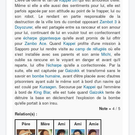
Lexique
Même si elle a elle aussi des sentiments pour lui, elle est
parfois agacée par son attitude au point de le frapper, lui ou
Série
son robot. Le rendant en partie responsable de la
destruction de la ville lors du combat opposant
Zambot 3
à
Acteur
Doyozurer
, elle est partagée entre sa rancœur et son amour
pour lui, continuant de lui en vouloir tout en confectionnant
Équipe
une
écharpe gigantesque
qu'elle avait promis de lui offrir
pour
Personnage
Zambo Ace
. Quand
Kappei
profite d'une mission à
Sapporo pour lui rendre visite au
camp de réfugiés
où elle
Transformation
s'est installée avec ses parents et son amie
Michi
, elle
oublie sa rancune en le voyant en danger et avant qu'il
Équipement
reparte, lui offre l'
écharpe
qu'elle a confectionnée. Par la
suite, elle est capturée par
Gaizokk
et transformé sans le
Mecha
savoir en
bombe humaine
, avant d'être placée avec d'autres
prisonniers ayant subi le même sort à bord d'un navire qui
Objet
est coulé par
Kuraagen
. Secourue par
Kappei
qui l'emmène
à bord de
King Biar
, elle est tuée quand
Gaizokk
tente de
Lieu
détruire la base en déclenchant l'explosion de la bombe
qu'elle portait à son insu.
Épisode
Note =
4 / 5
Relation(s) :
Référence
Père
Mère
Ami
Ami
Amie
Fanservice
Générique