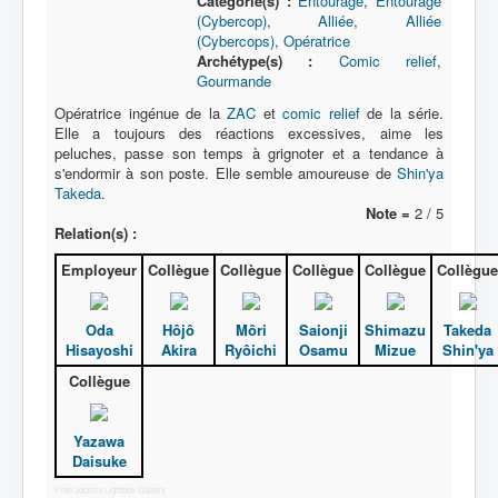
Catégorie(s) :
Entourage
,
Entourage
L
(Cybercop)
,
Alliée
,
Alliée
(Cybercops)
,
Opératrice
M
Archétype(s) :
Comic relief
,
Gourmande
N
Opératrice ingénue de la
ZAC
et
comic relief
de la série.
O
Elle a toujours des réactions excessives, aime les
peluches, passe son temps à grignoter et a tendance à
P
s'endormir à son poste. Elle semble amoureuse de
Shin'ya
Takeda
.
Q
Note =
2 / 5
Relation(s) :
R
Employeur
Collègue
Collègue
Collègue
Collègue
Collègue
S
T
Oda
Hôjô
Môri
Saionji
Shimazu
Takeda
U
Hisayoshi
Akira
Ryôichi
Osamu
Mizue
Shin'ya
Collègue
V
W
Yazawa
X
Daisuke
Free Joomla Lightbox Gallery
Y