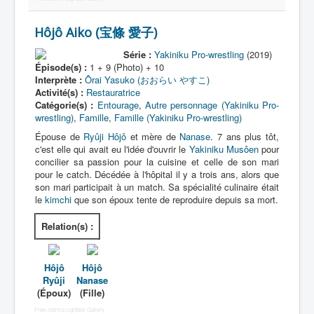
Hôjô Aiko (宝條 愛子)
Série :
Yakiniku Pro-wrestling
(2019)
Épisode(s) :
1 + 9 (Photo) + 10
Interprète :
Ôrai Yasuko (おおらい やすこ)
Activité(s) :
Restauratrice
Catégorie(s) :
Entourage
,
Autre personnage (Yakiniku Pro-
wrestling)
,
Famille
,
Famille (Yakiniku Pro-wrestling)
Épouse de
Ryûji Hôjô
et mère de
Nanase
. 7 ans plus tôt,
c'est elle qui avait eu l'idée d'ouvrir le
Yakiniku Musôen
pour
concilier sa passion pour la cuisine et celle de son mari
pour le catch. Décédée à l'hôpital il y a trois ans, alors que
son mari participait à un match. Sa spécialité culinaire était
le
kimchi
que son époux tente de reproduire depuis sa mort.
Relation(s) :
Hôjô
Hôjô
Ryûji
Nanase
(Époux)
(Fille)
Free Joomla Lightbox Gallery