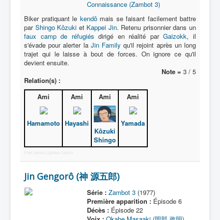
Connaissance (Zambot 3)
Biker pratiquant le
kendô
mais se faisant facilement battre
par
Shingo Kôzuki
et
Kappei Jin
. Retenu prisonnier dans un
faux camp de réfugiés
dirigé en réalité par
Gaizokk
, il
s'évade pour alerter la
Jin Family
qu'il rejoint après un long
trajet qui le laisse à bout de forces. On ignore ce qu'il
devient ensuite.
Note =
3 / 5
Relation(s) :
Ami
Ami
Ami
Ami
Hamamoto
Hayashi
Yamada
Kôzuki
Shingo
Free Joomla Lightbox Gallery
Jin Gengorô (神 源五郎)
Série :
Zambot 3
(1977)
Première apparition :
Épisode 6
Décès :
Épisode 22
Voix :
Okabe Masaaki (岡部 政明)