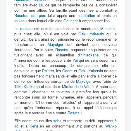
familère avec lui, ce qui ne l'empêche pas de la considérer
comme une alliée. Sa famille étant destinée à combattre
Rasetsu
,
son père
lui a appris une
incantation
et remis un
rouleau
dans lequel elle aide
Ganriser
à emprisonner l'
oni
.
Le
rouleau
est ensuite placé dans le sanctuaire
Mitsuishi
,
puis chez elle, où il est volé par
Gaku Yakeishi
qui le
détruit, libérant ainsi son prisonnier qui le récompense en le
transformant en
Mayoiger
qui devient son nouveau
lieutenant. Par la suite,
Rasetsu
augmente sa puissance en
fusionnant avec un échantillon d'
hihiirokane
, ce qui
l'immunise contre les pouvoirs de
Yui
qui se sent désormais
inutile. Dotée de beaucoup de compassion, elle est
convaincue que
Pakker
, les
Odors
et
Gaku Yakeishi
ne sont
pas foncièrement malfaisants et elle parviendra à libérer ce
dernier de l'influence corruptrice de
Mayoiger
avec l'aide de
Tôko Kurikoma
et des deux
Miroirs de la Vérité
. À noter que,
comme il cherchait les toilettes la première fois qu'elle l'a
rencontré sous sa forme humaine, elle l'appellera pendant
un moment "L'Homme des Toilettes" et n'apprendra son vrai
nom qu'en l'entendant répondre à un appel téléphonique
après leur victoire finale contre
Rasetsu
.
Elle adore les nouilles
soba
et remporte un défi l'opposant à
Jô
et à
Kenji
en en consommant 312 portions au
Wanko