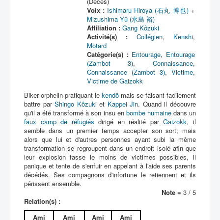
(Décès)
Voix :
Ishimaru Hiroya (石丸 博也)
+
Mizushima Yû (水島 裕)
Affiliation :
Gang Kôzuki
Activité(s) :
Collégien
,
Kenshi
,
Motard
Catégorie(s) :
Entourage
,
Entourage
(Zambot 3)
,
Connaissance
,
Connaissance (Zambot 3)
,
Victime
,
Victime de Gaizokk
Biker orphelin pratiquant le
kendô
mais se faisant facilement
battre par
Shingo Kôzuki
et
Kappei Jin
. Quand il découvre
qu'il a été transformé à son insu en
bombe humaine
dans un
faux camp de réfugiés
dirigé en réalité par
Gaizokk
, il
semble dans un premier temps accepter son sort; mais
alors que lui et d'autres personnes ayant subi la même
transformation se regroupent dans un endroit isolé afin que
leur explosion fasse le moins de victimes possibles, il
panique et tente de s'enfuir en appelant à l'aide ses parents
décédés. Ses compagnons d'infortune le retiennent et ils
périssent ensemble.
Note =
3 / 5
Relation(s) :
Ami
Ami
Ami
Ami