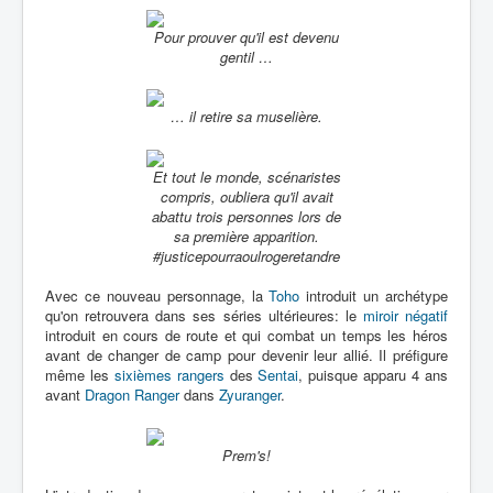
Pour prouver qu'il est devenu
gentil …
… il retire sa muselière.
Et tout le monde, scénaristes
compris, oubliera qu'il avait
abattu trois personnes lors de
sa première apparition.
#justicepourraoulrogeretandre
Avec ce nouveau personnage, la
Toho
introduit un archétype
qu'on retrouvera dans ses séries ultérieures: le
miroir négatif
introduit en cours de route et qui combat un temps les héros
avant de changer de camp pour devenir leur allié. Il préfigure
même les
sixièmes rangers
des
Sentai
, puisque apparu 4 ans
avant
Dragon Ranger
dans
Zyuranger
.
Prem's!