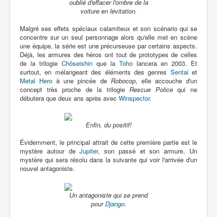
oublié d'effacer l'ombre de la
voiture en lévitation.
Malgré ses effets spéciaux calamiteux et son scénario qui se
concentre sur un seul personnage alors qu'elle met en scène
une équipe, la série est une précurseuse par certains aspects.
Déjà, les armures des héros ont tout de prototypes de celles
de la trilogie
Chôseishin
que la
Toho
lancera en 2003. Et
surtout, en mélangeant des éléments des genres
Sentai
et
Metal Hero
à une pincée de
Robocop
, elle accouche d'un
concept très proche de la trilogie
Rescue Police
qui ne
débutera que deux ans après avec
Winspector
.
Enfin, du positif!
Évidemment, le principal attrait de cette première partie est le
mystère autour de
Jupiter
, son passé et son armure. Un
mystère qui sera résolu dans la suivante qui voir l'arrivée d'un
nouvel antagoniste.
Un antagoniste qui se prend
pour
Django
.