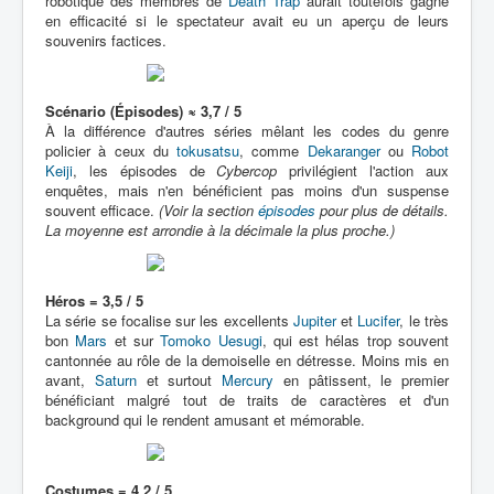
robotique des membres de
Death Trap
aurait toutefois gagné
en efficacité si le spectateur avait eu un aperçu de leurs
souvenirs factices.
Scénario (Épisodes) ≈ 3,7 / 5
À la différence d'autres séries mêlant les codes du genre
policier à ceux du
tokusatsu
, comme
Dekaranger
ou
Robot
Keiji
, les épisodes de
Cybercop
privilégient l'action aux
enquêtes, mais n'en bénéficient pas moins d'un suspense
souvent efficace.
(Voir la section
épisodes
pour plus de détails.
La moyenne est arrondie à la décimale la plus proche.)
Héros = 3,5 / 5
La série se focalise sur les excellents
Jupiter
et
Lucifer
, le très
bon
Mars
et sur
Tomoko Uesugi
, qui est hélas trop souvent
cantonnée au rôle de la demoiselle en détresse. Moins mis en
avant,
Saturn
et surtout
Mercury
en pâtissent, le premier
bénéficiant malgré tout de traits de caractères et d'un
background qui le rendent amusant et mémorable.
Costumes = 4,2 / 5