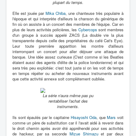
plupart du temps.
Elle est jouée par
Mika Chiba
, une chanteuse très populaire à
l'époque et qui interprète d'ailleurs la chanson du générique de
fin où on assiste à un concert des membres de l'équipe. Car en
plus de leurs activités policières, les
Cybercops
sont membres
d'un groupe à succès appelé ZACS (La double vie la plus
transparente depuis celle des propriétaires du café Cat's Eye).
Leur toute première apparition les montre d'ailleurs
interrompant un concert pour aller déjouer une attaque de
banque. Une idée assez curieuse (C'est comme si les Beatles
étaient aussi des agents d'élite de la police londonienne) et qui
sera très peu exploitée: c'est tout juste si on les voit de temps
en temps répéter ou acheter de nouveaux instruments avant
que cette activité annexe soit complètement oubliée.
La série n'aura même pas pu
rentabiliser l'achat des
instruments.
Ils sont épaulés par le capitaine
Hisayoshi Oda
, que
Mars
voit
comme un père de substitution car il l'avait aidé à revenir dans
le droit chemin après avoir été appréhendé pour ses activités
de hackeur, par sa seconde
Mizue Shimazu
et par deux