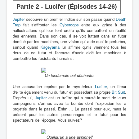
Partie 2 - Lucifer (Épisodes 14-26)
Jupiter
découvre un premier indice sur son passé quand
Death
Trap
fait s'affronter les
Cybercops
entre eux grâce à des
hallucinations qui leur font croire qu'ils combattent en réalité
des ennemis. Dans son cas, il se voit luttant dans un futur
dominé par les machines, une vision qui a de quoi le perturber,
surtout quand
Kageyama
lui affirme qu'ils viennent tous les
deux de ce futur et l'accuse d'avoir aidé les machines à
combattre les résistants humains.
Un lendemain qui déchante.
Une accusation reprise par le mystérieux
Lucifer
, un tireur
d'élite également venu du futur et possédant sa propre
Bit Suit
.
D'après lui,
Jupiter
est un traître qui a causé la mort de leurs
compagnons d'armes avec la bombe dont l'explosion les a
projetés dans le passé. Enfin … Le passé pour eux, mais le
présent pour les autres personnages et le futur pour les
spectateurs de l'époque. Vous suivez?
Quelqu'un a une aspirine?