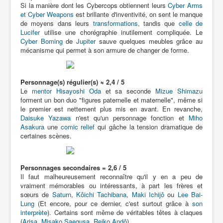
Si la manière dont les Cybercops obtiennent leurs
Cyber Arms
et Cyber Weapons
est brillante d'inventivité, on sent le manque
de moyens dans leurs
transformations
, tandis que
celle de
Lucifer
utilise une chorégraphie inutilement compliquée. Le
Cyber Boming
de
Jupiter
sauve quelques meubles grâce au
mécanisme qui permet à son armure de changer de forme.
Personnage(s) régulier(s) ≈ 2,4 / 5
Le
mentor
Hisayoshi Oda
et sa seconde
Mizue Shimazu
forment un bon duo "figures paternelle et maternelle", même si
le premier est nettement plus mis en avant. En revanche,
Daisuke Yazawa
n'est qu'un personnage fonction et
Miho
Asakura
une
comic relief
qui gâche la tension dramatique de
certaines scènes.
Personnages secondaires = 2,6 / 5
Il faut malheureusement reconnaître qu'il y en a peu de
vraiment mémorables ou intéressants, à part les frères et
sœurs de
Saturn
,
Kôichi Tachibana
,
Maki Ichijô
ou
Lee Bai-
Lung
(Et encore, pour ce dernier, c'est surtout grâce à
son
interprète
). Certains sont même de véritables têtes à claques
(
Arisa
,
Misako Saegusa
,
Reiko Andô
).