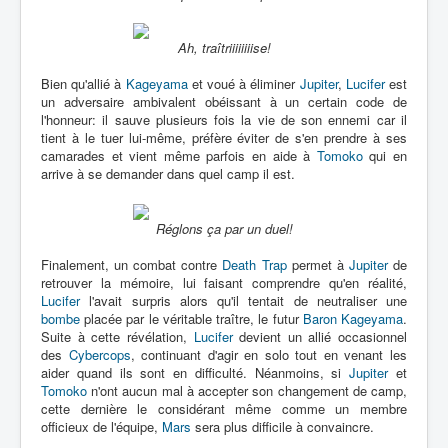
Ah, traîtriiiiiiiise!
Bien qu'allié à
Kageyama
et voué à éliminer
Jupiter
,
Lucifer
est
un adversaire ambivalent obéissant à un certain code de
l'honneur: il sauve plusieurs fois la vie de son ennemi car il
tient à le tuer lui-même, préfère éviter de s'en prendre à ses
camarades et vient même parfois en aide à
Tomoko
qui en
arrive à se demander dans quel camp il est.
Réglons ça par un duel!
Finalement, un combat contre
Death Trap
permet à
Jupiter
de
retrouver la mémoire, lui faisant comprendre qu'en réalité,
Lucifer
l'avait surpris alors qu'il tentait de neutraliser une
bombe
placée par le véritable traître, le futur
Baron Kageyama
.
Suite à cette révélation,
Lucifer
devient un allié occasionnel
des
Cybercops
, continuant d'agir en solo tout en venant les
aider quand ils sont en difficulté. Néanmoins, si
Jupiter
et
Tomoko
n'ont aucun mal à accepter son changement de camp,
cette dernière le considérant même comme un membre
officieux de l'équipe,
Mars
sera plus difficile à convaincre.