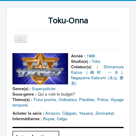
Toku-Onna
Basculer
la
navigation
Accueil
Année :
1988
Studio(s) :
Toho
Toku-Actrices
Créateur(s) :
Shimamura
Kazuo (嶋村 一夫)
,
Toku-Critiques
Nagayama Katsumi (永山 勝
美)
Séries
Genre(s) :
Super-policier
Sous-genre :
Qui a volé le budget?
Films
Thème(s) :
Futur proche
,
Ordinateur
,
Planètes
,
Police
,
Voyage
temporel
.
COSAA
Acheter la série :
Amazon
,
Cdjapan
,
Yesasia
,
Zenmarket
.
Dessins
Intermédiaires :
Buyee
,
Celga
.
Artiste Asperger