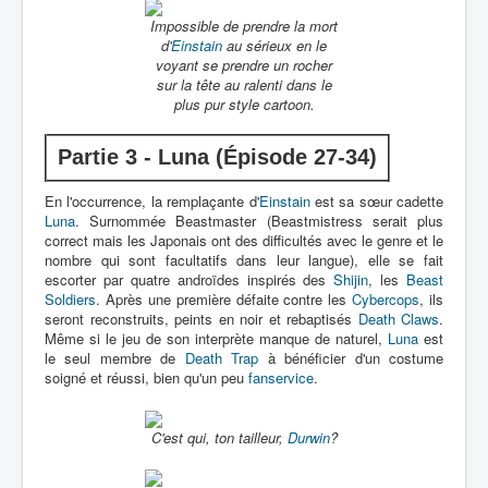
Impossible de prendre la mort
d'
Einstain
au sérieux en le
voyant se prendre un rocher
sur la tête au ralenti dans le
plus pur style cartoon.
Partie 3 - Luna (Épisode 27-34)
En l'occurrence, la remplaçante d'
Einstain
est sa sœur cadette
Luna
. Surnommée Beastmaster (Beastmistress serait plus
correct mais les Japonais ont des difficultés avec le genre et le
nombre qui sont facultatifs dans leur langue), elle se fait
escorter par quatre androïdes inspirés des
Shijin
, les
Beast
Soldiers
. Après une première défaite contre les
Cybercops
, ils
seront reconstruits, peints en noir et rebaptisés
Death Claws
.
Même si le jeu de son interprète manque de naturel,
Luna
est
le seul membre de
Death Trap
à bénéficier d'un costume
soigné et réussi, bien qu'un peu
fanservice
.
C'est qui, ton tailleur,
Durwin
?