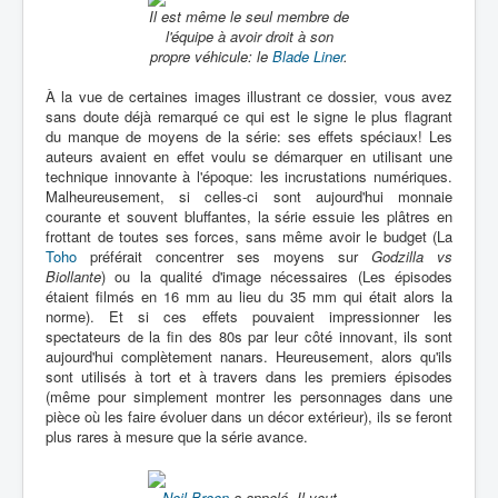
Il est même le seul membre de
l'équipe à avoir droit à son
propre véhicule: le
Blade Liner
.
À la vue de certaines images illustrant ce dossier, vous avez
sans doute déjà remarqué ce qui est le signe le plus flagrant
du manque de moyens de la série: ses effets spéciaux! Les
auteurs avaient en effet voulu se démarquer en utilisant une
technique innovante à l'époque: les incrustations numériques.
Malheureusement, si celles-ci sont aujourd'hui monnaie
courante et souvent bluffantes, la série essuie les plâtres en
frottant de toutes ses forces, sans même avoir le budget (La
Toho
préférait concentrer ses moyens sur
Godzilla vs
Biollante
) ou la qualité d'image nécessaires (Les épisodes
étaient filmés en 16 mm au lieu du 35 mm qui était alors la
norme). Et si ces effets pouvaient impressionner les
spectateurs de la fin des 80s par leur côté innovant, ils sont
aujourd'hui complètement nanars. Heureusement, alors qu'ils
sont utilisés à tort et à travers dans les premiers épisodes
(même pour simplement montrer les personnages dans une
pièce où les faire évoluer dans un décor extérieur), ils se feront
plus rares à mesure que la série avance.
Neil Breen
a appelé. Il veut