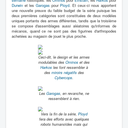
semaine
robotiques: les
Ominos
pour
Einstain
, les
Harkos
pour
Durwin
et les
Garogas
pour
Ployd
. Et ceux-ci nous apportent
une nouvelle preuve du faible budget de la série puisque les
deux premières catégories sont constituées de deux modèles
uniques portants des armes différentes, tandis que la troisième
se compose d'assemblages aussi aléatoires qu'informes de
mécanos, quand ce ne sont pas des figurines d'arthropodes
achetées au magasin de jouet le plus proche.
Ceci-dit, le design et les armes
modulables des
Ominos
et des
Harkos
les font ressembler à
des
miroirs négatifs
des
Cybercops
.
Les
Garogas
, en revanche, ne
ressemblent à rien.
Vers la fin de la série,
Ployd
fera des efforts avec quelques
robots humanoïdes mais qui