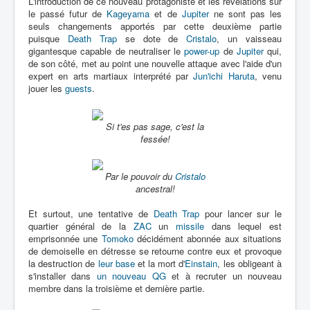
L'introduction de ce nouveau protagoniste et les révélations sur
le passé futur de
Kageyama
et de
Jupiter
ne sont pas les
seuls changements apportés par cette deuxième partie
puisque
Death Trap
se dote de
Cristalo
, un vaisseau
gigantesque capable de neutraliser le
power-up
de
Jupiter
qui,
de son côté, met au point une nouvelle attaque avec l'aide d'un
expert en arts martiaux interprété par
Jun'ichi Haruta
, venu
jouer les
guests
.
Si t'es pas sage, c'est la
fessée!
Par le pouvoir du
Cristalo
ancestral!
Et surtout, une tentative de
Death Trap
pour lancer sur le
quartier général de la
ZAC
un
missile
dans lequel est
emprisonnée une
Tomoko
décidément abonnée aux situations
de demoiselle en détresse se retourne contre eux et provoque
la destruction de
leur base
et la mort d'
Einstain
, les obligeant à
s'installer dans
un nouveau QG
et à recruter un nouveau
membre dans la troisième et dernière partie.