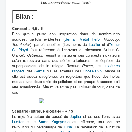
Les reconnaissez-vous tous?
Bilan :
Concept = 4,5 / 5
Bien qu'elle puise son inspiration dans de nombreuses
sources, parfois évidentes (
Sentai
,
Metal Hero
,
Robocop
,
Terminator
), parfois subtiles (Les noms de
Lucifer
et d'
Arthur
C. Ployd
font référence à l'écrivain et physicien Arthur C.
Clarke),
Cybercop
réussit à instaurer des concepts novateurs
qu'on retrouvera dans des séries ultérieures: les équipes de
super-policiers de la trilogie
Rescue Police
, les
sixièmes
rangers
des
Sentai
ou les armures des
Chôseishin
. Même si
elle est assez saugrenue, on regrettera que l'idée des héros
menant une double vie de policiers et de groupe à succès soit
vite abandonnée. Mieux valait ne pas l'utiliser du tout, dans ce
cas.
Scénario (Intrigue globale) = 4 / 5
Le mystère autour du passé de
Jupiter
et de ses liens avec
Lucifer
et le
Baron Kageyama
est efficace, tout comme
l'évolution du personnage de
Luna
. La révélation de la nature