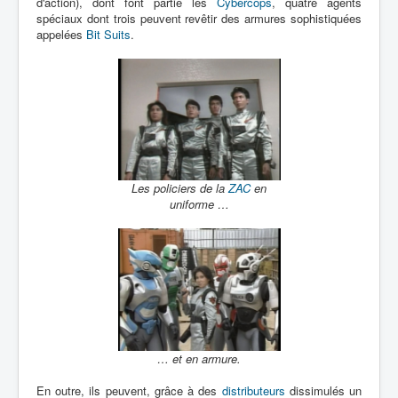
d'action), dont font partie les
Cybercops
, quatre agents
spéciaux dont trois peuvent revêtir des armures sophistiquées
Introduction
appelées
Bit Suits
.
Partie 1
Partie 2
Partie 3
Autres apparitions
Bilan
Les policiers de la
ZAC
en
uniforme …
… et en armure.
En outre, ils peuvent, grâce à des
distributeurs
dissimulés un