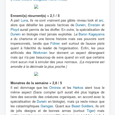
Ennemi(s) récurrent(s) ≈ 2,1 / 5
À part
Luna
, ils ne sont vraiment pas gâtés niveau look et
arc
,
alors que détailler les passés factices de
Durwin
,
Einstain
et
Ployd
aurait permis de les étoffer. En outre, la spécialisation de
Durwin
en biologie n'est jamais exploitée. Le
Baron Kageyama
a du charisme et une bonne histoire mais ses pouvoirs sont
impersonnels, tandis que
Führer
sert surtout de fausse piste
quant à l'identité du leader de l'organisation. Enfin, les yeux
artificiels des
Workmen
leur donnent un aspect dérangeant
mais qui n'a pas beaucoup de sens quand on voit que certains
n'ont aucun mal à simuler des yeux normaux.
(La moyenne est
arrondie à la décimale la plus proche.)
Monstres de la semaine ≈ 2,8 / 5
Il est dommage que les
Ominos
et les
Harkos
aient tous le
même aspect (Sans compter qu'il aurait été plus logique de
faire des seconds des créatures organiques, en accord avec la
spécialisation de
Durwin
en biologie), mais ça reste mieux que
les catastrophiques
Garogas
. Quant aux
Beast Soldiers
, ils ont
de jolis designs et de bonnes armes (surtout
Tiger
) mais