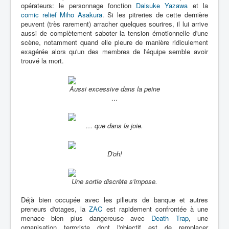
opérateurs: le personnage fonction
Daisuke Yazawa
et la
comic relief
Miho Asakura
. Si les pitreries de cette dernière
peuvent (très rarement) arracher quelques sourires, il lui arrive
aussi de complètement saboter la tension émotionnelle d'une
scène, notamment quand elle pleure de manière ridiculement
exagérée alors qu'un des membres de l'équipe semble avoir
trouvé la mort.
Aussi excessive dans la peine
…
… que dans la joie.
D'oh!
Une sortie discrète s'impose.
Déjà bien occupée avec les pilleurs de banque et autres
preneurs d'otages, la
ZAC
est rapidement confrontée à une
menace bien plus dangereuse avec
Death Trap
, une
organisation terroriste dont l'objectif est de remplacer