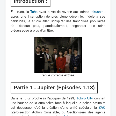
Lexique
Introduction :
Fin 1988, la
Dennô keisatsu Cybercop (電脳 警
Toho
avait envie de revenir aux séries
tokusatsu
après une interruption de près d'une décennie. Fidèle à ses
察 サイバーコップ) = Police
habitudes, le studio allait s'inspirer des franchises populaires
cerveau électronique Cybercop
de l'époque pour, paradoxalement, engendrer une série
précurseuse à plus d'un titre.
Série
Personnages
Mechas
Objets
Lieux
Tenue correcte exigée.
Épisodes
Partie 1 - Jupiter (Épisodes 1-13)
Chronologie
Références
Dans le futur proche (à l'époque) de 1999,
Tokyo City
connaît
une hausse de la criminalité face à laquelle la police ordinaire
Fanservice
est dépassée, d'où la création d'une unité spéciale, la
ZAC
(Zero-section Action Constable, ou Section-zéro des agents
Fiche technique