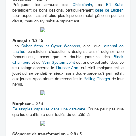
Préfigurant les armures des
Chôseishin
, les
Bit Suits
bénéficient de bons designs, particulièrement
celle de Lucifer
.
Leur aspect faisant plus plastique que métal gêne un peu au
début, mais on s'y habitue rapidement.
Arme(s) ≈ 4,2 / 5
Les
Cyber Arms et Cyber Weapons
, ainsi que
l'arsenal de
Lucifer
, bénéficient d'excellents designs, aussi soignés que
fonctionnels, tandis que le double gimmick des
Black
Chambers
et de l'
Arm System Joint
est une excellente idée. Le
seul ratage concerne le
Thunder Arm
, qui était ironiquement le
jouet qui se vendait le mieux, sans doute parce qu'il permettait
aux jeunes spectateurs de reproduire le
Rolling Charger
de leur
héros.
Morpheur = 0 / 5
De simples capsules dans une caravane.
On ne peut pas dire
que les créatifs se sont foulés de ce côté là.
Séquence de transformation ≈ 2,8 / 5