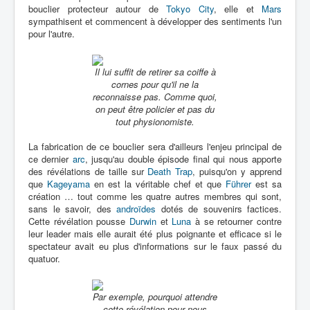
bouclier protecteur autour de
Tokyo City
, elle et
Mars
sympathisent et commencent à développer des sentiments l'un
pour l'autre.
Il lui suffit de retirer sa coiffe à
cornes pour qu'il ne la
reconnaisse pas. Comme quoi,
on peut être policier et pas du
tout physionomiste.
La fabrication de ce bouclier sera d'ailleurs l'enjeu principal de
ce dernier
arc
, jusqu'au double épisode final qui nous apporte
des révélations de taille sur
Death Trap
, puisqu'on y apprend
que
Kageyama
en est la véritable chef et que
Führer
est sa
création … tout comme les quatre autres membres qui sont,
sans le savoir, des
androïdes
dotés de souvenirs factices.
Cette révélation pousse
Durwin
et
Luna
à se retourner contre
leur leader mais elle aurait été plus poignante et efficace si le
spectateur avait eu plus d'informations sur le faux passé du
quatuor.
Par exemple, pourquoi attendre
cette révélation pour nous