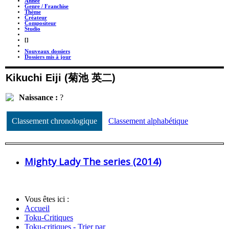
Année
Genre / Franchise
Thème
Créateur
Compositeur
Studio
_
[]
_
Nouveaux dossiers
Dossiers mis à jour
Kikuchi Eiji (菊池 英二)
Naissance :
?
Classement chronologique
Classement alphabétique
Mighty Lady The series (2014)
Vous êtes ici :
Accueil
Toku-Critiques
Toku-critiques - Trier par