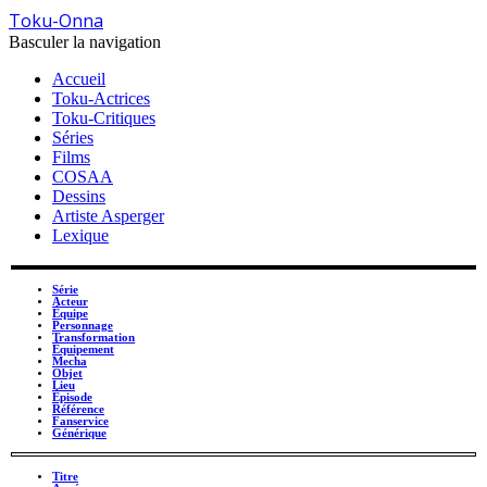
Toku-Onna
Basculer la navigation
Accueil
Toku-Actrices
Toku-Critiques
Séries
Films
COSAA
Dessins
Artiste Asperger
Lexique
Série
Acteur
Équipe
Personnage
Transformation
Équipement
Mecha
Objet
Lieu
Épisode
Référence
Fanservice
Générique
Titre