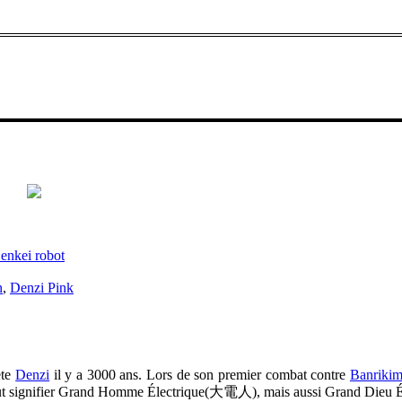
enkei robot
n
,
Denzi Pink
ète
Denzi
il y a 3000 ans. Lors de son premier combat contre
Banriki
peut signifier Grand Homme Électrique(大電人), mais aussi Grand Dieu