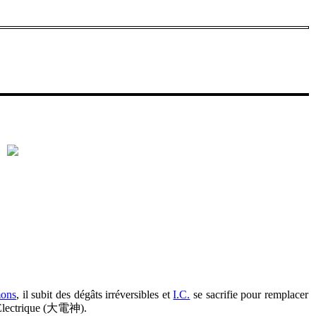
mons
, il subit des dégâts irréversibles et
I.C.
se sacrifie pour remplacer
 Électrique (大電神).