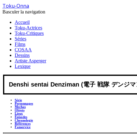
Toku-Onna
Basculer la navigation
Accueil
Toku-Actrices
Toku-Critiques
Séries
Films
COSAA
Dessins
Artiste Asperger
Lexique
Denshi sentai Denziman (電子 戦隊 デンジマン) 
Série
Personnages
Mechas
Objets
Lieux
Épisodes
Chronologie
Références
Fanservice