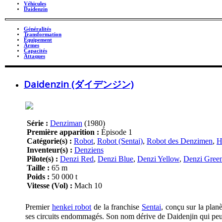
Véhicules
Daidenzin
Généralités
Transformation
Équipement
Armes
Capacités
Attaques
Daidenzin (ダイデンジン)
Série :
Denziman
(1980)
Première apparition :
Épisode 1
Catégorie(s) :
Robot
,
Robot (Sentai)
,
Robot des Denzimen
,
H
Inventeur(s) :
Denziens
Pilote(s) :
Denzi Red
,
Denzi Blue
,
Denzi Yellow
,
Denzi Gree
Taille :
65 m
Poids :
50 000 t
Vitesse (Vol) :
Mach 10
Premier
henkei robot
de la franchise
Sentai
, conçu sur la plan
ses circuits endommagés. Son nom dérive de Daidenjin qui 