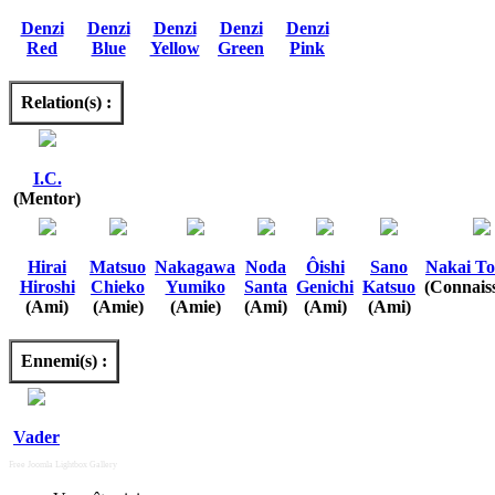
Denzi
Denzi
Denzi
Denzi
Denzi
Red
Blue
Yellow
Green
Pink
Relation(s) :
I.C.
(Mentor)
Hirai
Matsuo
Nakagawa
Noda
Ôishi
Sano
Nakai T
Hiroshi
Chieko
Yumiko
Santa
Genichi
Katsuo
(Connais
(Ami)
(Amie)
(Amie)
(Ami)
(Ami)
(Ami)
Ennemi(s) :
Vader
Free Joomla Lightbox Gallery