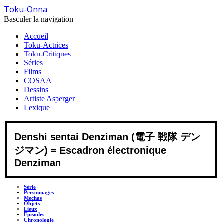
Toku-Onna
Basculer la navigation
Accueil
Toku-Actrices
Toku-Critiques
Séries
Films
COSAA
Dessins
Artiste Asperger
Lexique
Denshi sentai Denziman (電子 戦隊 デン
ジマン) = Escadron électronique
Denziman
Série
Personnages
Mechas
Objets
Lieux
Épisodes
Chronologie