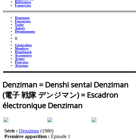
Références
Fanservice
Denzimen
Entourage
Vader
Autres
Déguisements
_
[]
_
Généralités
Membres
Denzispark
Accessoires
Armes
Pouvoirs
Attaques
Denziman = Denshi sentai Denziman
(電子 戦隊 デンジマン) = Escadron
électronique Denziman
Série :
Denziman
(1980)
Première apparition :
Épisode 1