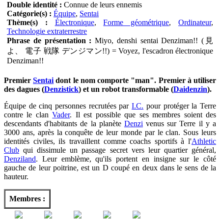
Double identité :
Connue de leurs ennemis
Catégorie(s) :
Équipe
,
Sentai
Thème(s) :
Électronique
,
Forme géométrique
,
Ordinateur
,
Technologie extraterrestre
Phrase de présentation :
Miyo, denshi sentai Denziman!! (見
よ、 電子 戦隊 デンジマン!!) = Voyez, l'escadron électronique
Denziman!!
Premier
Sentai
dont le nom comporte "man". Premier à utiliser
des dagues (
Denzistick
) et un robot transformable (
Daidenzin
).
Équipe de cinq personnes recrutées par
I.C.
pour protéger la Terre
contre le clan
Vader
. Il est possible que ses membres soient des
descendants d'habitants de la planète
Denzi
venus sur Terre il y a
3000 ans, après la conquête de leur monde par le clan. Sous leurs
identités civiles, ils travaillent comme coachs sportifs à l'
Athletic
Club
qui dissimule un passage secret vers leur quartier général,
Denziland
. Leur emblème, qu'ils portent en insigne sur le côté
gauche de leur poitrine, est un D coupé en deux dans le sens de la
hauteur.
Membres :