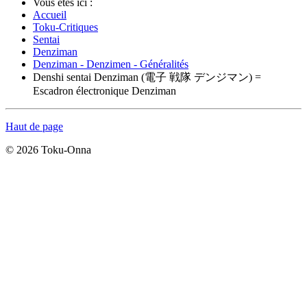
Vous êtes ici :
Accueil
Toku-Critiques
Sentai
Denziman
Denziman - Denzimen - Généralités
Denshi sentai Denziman (電子 戦隊 デンジマン) =
Escadron électronique Denziman
Haut de page
© 2026 Toku-Onna