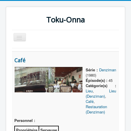
Toku-Onna
Basculer
la
navigation
Accueil
Café
Toku-Actrices
Série :
Denziman
Toku-Critiques
(1980)
Épisode(s) :
45
Séries
Catégorie(s) :
Lieu
,
Lieu
Films
(Denziman)
,
COSAA
Café
,
Restauration
Dessins
(Denziman)
Personnel :
Artiste Asperger
Propriétaire
Serveuse