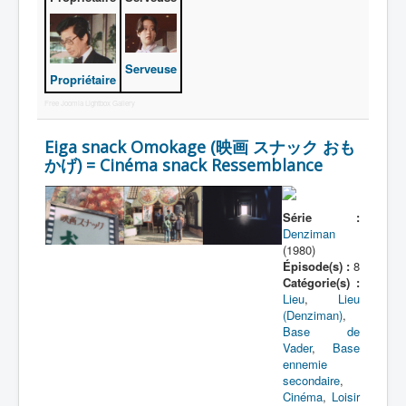
Lexique
Denshi sentai Denziman (電子 戦
隊 デンジマン) = Escadron
Serveuse
électronique Denziman
Propriétaire
Free Joomla Lightbox Gallery
Série
Eiga snack Omokage (映画 スナック おも
Personnages
かげ) = Cinéma snack Ressemblance
Mechas
Objets
Série :
Denziman
Lieux
(1980)
Épisode(s) :
8
Épisodes
Catégorie(s) :
Lieu
,
Lieu
Chronologie
(Denziman)
,
Base de
Références
Vader
,
Base
ennemie
Fanservice
secondaire
,
Cinéma
,
Loisir
Tous