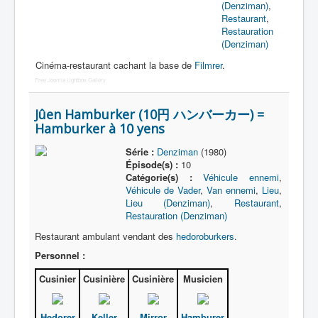
(Denziman)
,
Restaurant
,
Récurrents
Restauration
(Denziman)
Armée
Cinéma-restaurant cachant la base de
Filmrer
.
Bases
Free Joomla Lightbox Gallery
Beauté
Jûen Hamburker (10円 ハンバーカー) =
Boutiques
Hamburker à 10 yens
Culture
Série :
Denziman
(1980)
Épisode(s) :
10
Dimensions
Catégorie(s) :
Véhicule ennemi
,
Véhicule de Vader
,
Van ennemi
,
Lieu
,
Domiciles
Lieu (Denziman)
,
Restaurant
,
Restauration (Denziman)
Écoles
Restaurant ambulant vendant des
hedoroburkers
.
Émissions
Personnel :
Hôpitaux
Cusinier
Cusinière
Cusinière
Musicien
Hôtels
Loisirs
Hedorer
Keller
Mirror
Hamburer