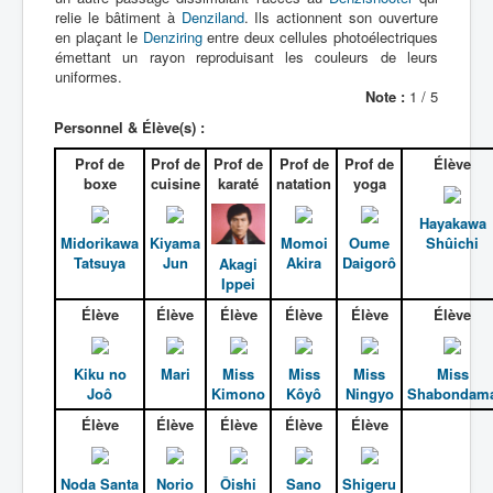
relie le bâtiment à
Denziland
. Ils actionnent son ouverture
Récurrents
en plaçant le
Denziring
entre deux cellules photoélectriques
émettant un rayon reproduisant les couleurs de leurs
Armée
uniformes.
Note :
1 / 5
Bases
Personnel & Élève(s) :
Beauté
Prof de
Prof de
Prof de
Prof de
Prof de
Élève
boxe
cuisine
karaté
natation
yoga
Boutiques
Culture
Hayakawa
Midorikawa
Kiyama
Momoi
Oume
Shûichi
Dimensions
Tatsuya
Jun
Akira
Daigorô
Akagi
Ippei
Domiciles
Élève
Élève
Élève
Élève
Élève
Élève
Écoles
Émissions
Kiku no
Mari
Miss
Miss
Miss
Miss
Joô
Kimono
Kôyô
Ningyo
Shabondam
Hôpitaux
Élève
Élève
Élève
Élève
Élève
Hôtels
Noda Santa
Norio
Ôishi
Sano
Shigeru
Loisirs