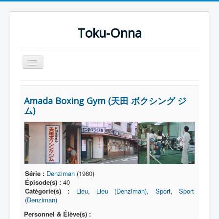
Toku-Onna
Basculer
la
navigation
Accueil
Amada Boxing Gym (天田 ボクシング ジ
Toku-Actrices
ム)
Toku-Critiques
Séries
Films
COSAA
Série :
Denziman
(1980)
Épisode(s) :
40
Dessins
Catégorie(s) :
Lieu
,
Lieu (Denziman)
,
Sport
,
Sport
(Denziman)
Artiste Asperger
Personnel & Élève(s) :