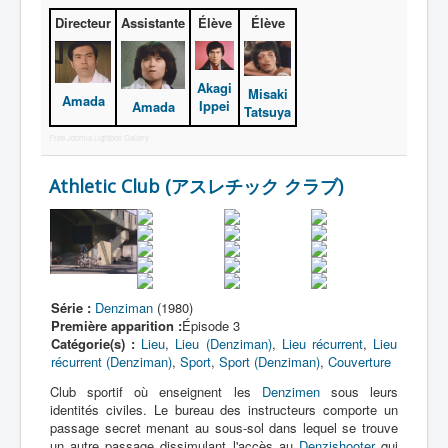
Lexique
Directeur
Assistante
Élève
Élève
Denshi sentai Denziman (電子 戦
隊 デンジマン) = Escadron
électronique Denziman
Akagi
Misaki
Amada
Ippei
Amada
Tatsuya
Série
Free Joomla Lightbox Gallery
Personnages
Athletic Club (アスレチック クラブ)
Mechas
Objets
Lieux
Épisodes
Série :
Denziman
(1980)
Première apparition :
Épisode 3
Chronologie
Catégorie(s) :
Lieu
,
Lieu (Denziman)
,
Lieu récurrent
,
Lieu
récurrent (Denziman)
,
Sport
,
Sport (Denziman)
,
Couverture
Références
Club sportif où enseignent les
Denzimen
sous leurs
Fanservice
identités civiles. Le bureau des instructeurs comporte un
passage secret menant au sous-sol dans lequel se trouve
un autre passage dissimulant l'accès au
Denzishooter
qui
Tous