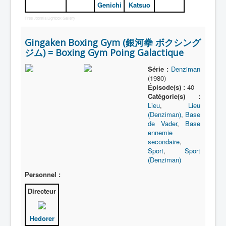
Genichi
Katsuo
Planètes
Free Joomla Lightbox Gallery
Police
Gingaken Boxing Gym (銀河拳 ボクシング
Restauration
ジム) = Boxing Gym Poing Galactique
Science
Série :
Denziman
(1980)
Sport
Épisode(s) :
40
Catégorie(s) :
Tombes
Lieu
,
Lieu
(Denziman)
,
Base
de Vader
,
Base
ennemie
secondaire
,
Sport
,
Sport
(Denziman)
Personnel :
Directeur
Hedorer