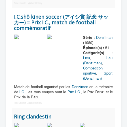
Free Joomla Lightbox Gallery
I.C.shô kinen soccer (アイシ賞 記念 サッ
カー) = Prix I.C., match de football
commémoratif
Série :
Denziman
(1980)
Épisode(s) :
51
Catégorie(s) :
Lieu
,
Lieu
(Denziman)
,
Compétition
sportive
,
Sport
(Denziman)
Match de football organisé par les
Denzimen
en la mémoire
de
I.C.
Les trois coupes sont le
Prix I.C.
, le Prix Denzi et le
Prix de la Paix.
Free Joomla Lightbox Gallery
Ring clandestin