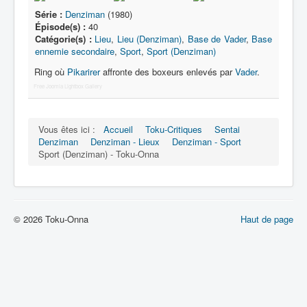
Série :
Denziman
(1980)
Épisode(s) :
40
Catégorie(s) :
Lieu
,
Lieu (Denziman)
,
Base de Vader
,
Base
ennemie secondaire
,
Sport
,
Sport (Denziman)
Ring où
Pikarirer
affronte des boxeurs enlevés par
Vader
.
Free Joomla Lightbox Gallery
Vous êtes ici :
Accueil
Toku-Critiques
Sentai
Denziman
Denziman - Lieux
Denziman - Sport
Sport (Denziman) - Toku-Onna
© 2026 Toku-Onna
Haut de page