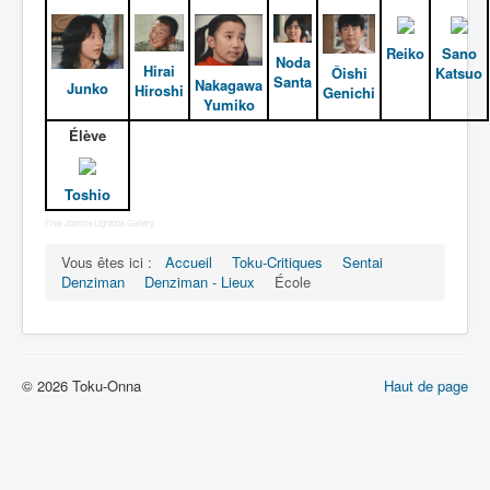
Lexique
Denshi sentai Denziman (電子 戦
Reiko
Sano
Noda
Hirai
隊 デンジマン) = Escadron
Ôishi
Katsuo
Santa
Nakagawa
Junko
Hiroshi
électronique Denziman
Genichi
Yumiko
Élève
Série
Personnages
Toshio
Mechas
Free Joomla Lightbox Gallery
Objets
Vous êtes ici :
Accueil
Toku-Critiques
Sentai
Denziman
Denziman - Lieux
École
Lieux
Épisodes
Chronologie
© 2026 Toku-Onna
Haut de page
Références
Fanservice
Tous