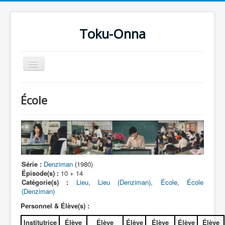
Toku-Onna
Basculer
la
navigation
Accueil
École
Toku-Actrices
Toku-Critiques
Séries
Films
Série :
Denziman
(1980)
Épisode(s) :
10 + 14
COSAA
Catégorie(s) :
Lieu
,
Lieu (Denziman)
,
École
,
École
Dessins
(Denziman)
Personnel & Élève(s) :
Artiste Asperger
Institutrice
Élève
Élève
Élève
Élève
Élève
Élève