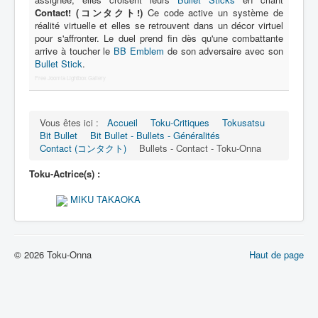
Lexique
Contact! (コンタクト!)
Ce code active un système de
réalité virtuelle et elles se retrouvent dans un décor virtuel
Bit Bullet (ビット バレット)
pour s'affronter. Le duel prend fin dès qu'une combattante
arrive à toucher le
BB Emblem
de son adversaire avec son
Bullet Stick
.
Série
Free Joomla Lightbox Gallery
Personnages
Objets
Vous êtes ici :
Accueil
Toku-Critiques
Tokusatsu
Bit Bullet
Bit Bullet - Bullets - Généralités
Lieux
Contact (コンタクト)
Bullets - Contact - Toku-Onna
Épisodes
Toku-Actrice(s) :
Chronologie
MIKU TAKAOKA
Références
Fanservice
© 2026 Toku-Onna
Haut de page
Bullets
XOR Corporation
Entourage