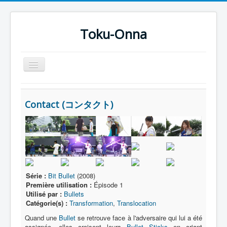
Toku-Onna
Basculer
la
navigation
Accueil
Contact (コンタクト)
Toku-Actrices
Toku-Critiques
Séries
Films
Série :
Bit Bullet
(2008)
COSAA
Première utilisation :
Épisode 1
Dessins
Utilisé par :
Bullets
Catégorie(s) :
Transformation
,
Translocation
Artiste Asperger
Quand une
Bullet
se retrouve face à l'adversaire qui lui a été
assignée, elles croisent leurs
Bullet Sticks
en criant