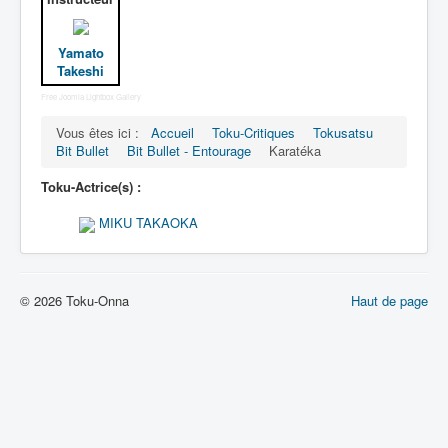
Lexique
Bit Bullet (ビット バレット)
Yamato
Takeshi
Série
Free Joomla Lightbox Gallery
Personnages
Vous êtes ici :
Accueil
Toku-Critiques
Tokusatsu
Bit Bullet
Bit Bullet - Entourage
Karatéka
Objets
Toku-Actrice(s) :
Lieux
MIKU TAKAOKA
Épisodes
Chronologie
Références
© 2026 Toku-Onna
Haut de page
Fanservice
Bullets
XOR Corporation
Entourage