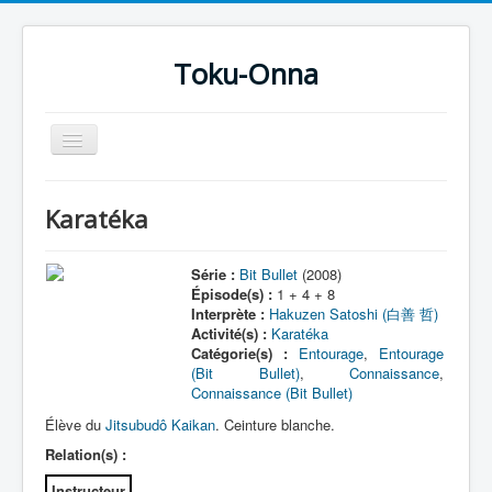
Toku-Onna
Basculer
la
navigation
Accueil
Karatéka
Toku-Actrices
Toku-Critiques
Série :
Bit Bullet
(2008)
Épisode(s) :
1 + 4 + 8
Séries
Interprète :
Hakuzen Satoshi (白善 哲)
Activité(s) :
Karatéka
Films
Catégorie(s) :
Entourage
,
Entourage
(Bit Bullet)
,
Connaissance
,
COSAA
Connaissance (Bit Bullet)
Dessins
Élève du
Jitsubudô Kaikan
. Ceinture blanche.
Relation(s) :
Artiste Asperger
Instructeur