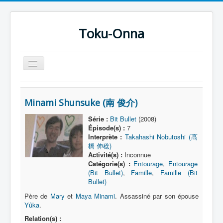
Toku-Onna
Basculer
la
navigation
Accueil
Minami Shunsuke (南 俊介)
Toku-Actrices
Série :
Bit Bullet
(2008)
Toku-Critiques
Épisode(s) :
7
Interprète :
Takahashi Nobutoshi (髙
Séries
橋 伸稔)
Activité(s) :
Inconnue
Films
Catégorie(s) :
Entourage
,
Entourage
COSAA
(Bit Bullet)
,
Famille
,
Famille (Bit
Bullet)
Dessins
Père de
Mary
et
Maya Minami
. Assassiné par son épouse
Yûka
.
Artiste Asperger
Relation(s) :