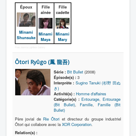
Époux
Fille
Fille
Déguisements
aînée
cadette
_
[]
Minami
_
Minami
Minami
Shunsuke
Maya
Mary
Tous
Free Joomla Lightbox Gallery
Connaissances
Ôtori Ryûgo (鳳 龍吾)
Employeurs
Familles
Série :
Bit Bullet
(2008)
Épisode(s) :
3
Interprète :
Sugino Tanuki (杉野 田ぬ
き)
Activité(s) :
Homme d'affaires
Catégorie(s) :
Entourage
,
Entourage
(Bit Bullet)
,
Famille
,
Famille (Bit
Bullet)
Père jovial de
Rie Ôtori
et directeur du groupe industriel
Ôtori qui collabore avec la
XOR Corporation
.
Relation(s) :