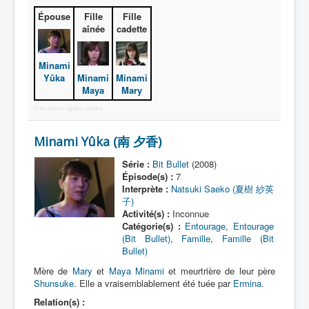
Lexique
Épouse
Fille
Fille
aînée
cadette
Bit Bullet (ビット バレット)
Minami
Série
Minami
Minami
Yûka
Personnages
Maya
Mary
Free Joomla Lightbox Gallery
Objets
Lieux
Minami Yûka (南 夕香)
Épisodes
Série :
Bit Bullet
(2008)
Épisode(s) :
7
Chronologie
Interprète :
Natsuki Saeko (夏樹 紗英
子)
Références
Activité(s) :
Inconnue
Catégorie(s) :
Entourage
,
Entourage
Fanservice
(Bit Bullet)
,
Famille
,
Famille (Bit
Bullet)
Bullets
Mère de
Mary
et
Maya Minami
et meurtrière de leur père
XOR Corporation
Shunsuke
. Elle a vraisemblablement été tuée par
Ermina
.
Relation(s) :
Entourage