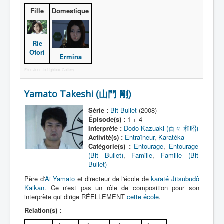
Fille
Domestique
Rie
Ôtori
Ermina
Free Joomla Lightbox Gallery
Yamato Takeshi (山門 剛)
Série :
Bit Bullet
(2008)
Épisode(s) :
1 + 4
Interprète :
Dodo Kazuaki (百々 和昭)
Activité(s) :
Entraîneur
,
Karatéka
Catégorie(s) :
Entourage
,
Entourage
(Bit Bullet)
,
Famille
,
Famille (Bit
Bullet)
Père d'
Ai Yamato
et directeur de l'école de
karaté
Jitsubudô
Kaikan
. Ce n'est pas un rôle de composition pour son
interprète qui dirige RÉELLEMENT
cette école
.
Relation(s) :